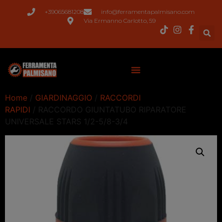
+39065681208
info@ferramentapalmisano.com
Via Ermanno Carlotto, 59
Home
/
GIARDINAGGIO
/
RACCORDI
RAPIDI
/ RACCORDO GIUNTATUBO RIPARATORE
UNIVERSALE STARS 1/2-5/8-3/4