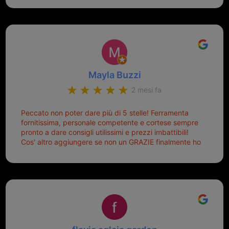
Sicuramente tornerò qui per qualsiasi altro problema.
Mayla Buzzi
2 mesi fa
Peccato non poter dare più di 5 stelle! Ferramenta
fornitissima, personale competente e cortese sempre
pronto a dare consigli utilissimi e prezzi imbattibili!
Cos' altro aggiungere se non un GRAZIE finalmente ho
risolto dopo mesi di tentativi fallimentari! Ormai siete il
mio riferimento. Ah dimenticavo...da loro sono riuscita
a duplicare chiavi proticamente introvabili al trove!
Top top top!!!