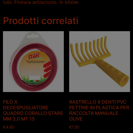
tubi. Finitura antiscivolo. In blister.
Prodotti correlati
FILO X
RASTRELLO 9 DENTI PVC
DECESPUGLIATORE
PETTINE IN PLASTICA PER
QUADRO CORALLO STARS
RACCOLTA MANUALE
MM 3,0 MT 15
OLIVE
€
4.80
€
1.50