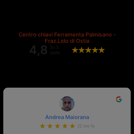
Centro chiavi Ferramenta Palmisano -
Fraz.Lido di Ostia
4,8
Su 5
stelle
Valutazione complessiva di 202
recensioni Google
Andrea Maiorana
22 ore fa