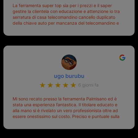
La ferramenta super top sia per i prezzi e il saper
gestire la clientela con educazione e attenzione io tra
serratura di casa telecomandino cancello duplicato
della chiave auto per mancanza del telecomandino e
oggi telecomandino con chiave per auto fatto la
meglio ferramenta de ostia e poi il prorietario il signor
Michele gentilissimo e simpaticissimo
ugo burubu
6 giorni fa
Mi sono recato presso la ferramenta Palmisano ed è
stata una esperienza fantastica. Il titolare educato e
alla mano si è rivelato un vero professionista oltre ad
essere onestissimo sul costo. Preciso e puntuale sulla
consegna.