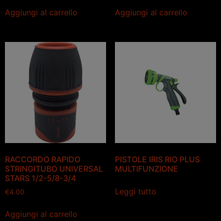
Aggiungi al carrello
Aggiungi al carrello
RACCORDO RAPIDO
PISTOLE IRIS RIO PLUS
STRINGITUBO UNIVERSAL
MULTIFUNZIONE
STARS 1/2-5/8-3/4
Leggi tutto
€
4.00
Aggiungi al carrello