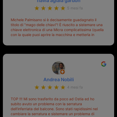
flavia aglaia gardon
5 mesi fa
Michele Palmisano si è decisamente guadagnato il
titolo di "mago delle chiavi"! È riuscito a sistemare una
chiave elettronica di una Micra complicatissima (quella
con la quale puoi aprire la macchina e metterla in
moto senza doverla tirar fuori dalla borsa!) che era
pronta per la pattumiera... Avevo passato mesi con le
due chiavi superstiti in condizioni pietose, si era perso
il coperchietto, la chiave era fissata con un filo di
metallo, per aprire lo sportello bisognava stare attenti
che non ti staccasse la chiave dal blocchetto e
talvolta non faceva bene il contatto nel quadro e
bisognava armeggiare un po', praticamente entrare e
Andrea Nobili
mettere in moto era un terno al Lotto; ormai pensavo
di dover prendere un mutuo per ricomprarle alla
4 mesi fa
Nissan... e invece ho scoperto che la Ferramenta
Palmisano è specializzata in duplicazione di chiavi di
TOP !!! Mi sono trasferito da poco ad Ostia ed ho
tutti i tipi. Adesso che ho la mia fiammante chiave
subito avuto un problema con la serratura
nuova (solo la chiave, perché la macchina è rimasta
dell'inferriata del balcone. Sono stati rapidissimi nel
quella di prima), ogni volta che salgo in macchina, il
cambiare la serratura e sistemare un problema di
mio pensiero va subito a Michele perché non dover