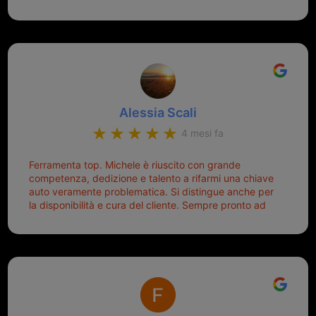
montaggio dell'inferriata. Il tutto ad un prezzo più che
cercare la chiave nella borsa è qualcosa che già mi
onesto evitando spese ben più esose. Competenti,
mette di buon umore, e ti fa cominciare bene la
gentilissimi ed ottime persone. Diventerà sicuramente
giornata. Quindi lo ringrazio veramente e soprattutto
un punto di riferimento per situazioni di questo tipo
lo consiglio a chiunque debba duplicare una chiave
complicata! +++
Alessia Scali
4 mesi fa
Ferramenta top. Michele è riuscito con grande
competenza, dedizione e talento a rifarmi una chiave
auto veramente problematica. Si distingue anche per
la disponibilità e cura del cliente. Sempre pronto ad
aiutarti.