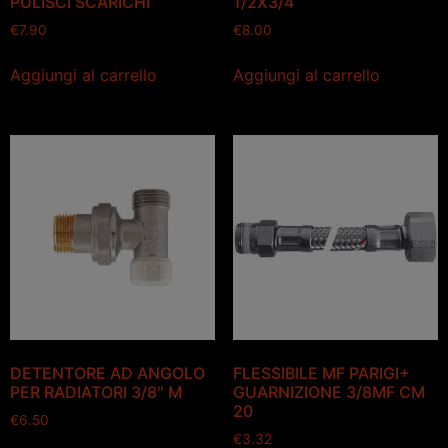
PULISCI SCARICHI
1/2X3/4
€
7.90
€
8.00
Aggiungi al carrello
Aggiungi al carrello
DETENTORE AD ANGOLO
FLESSIBILE MF PARIGI+
PER RADIATORI 3/8″ M
GUARNIZIONE 3/8MF CM
20
€
6.50
€
3.32