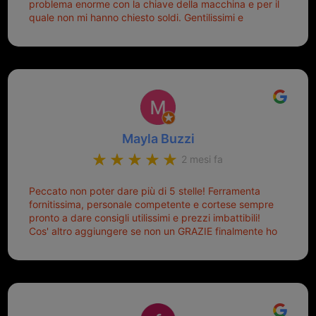
problema enorme con la chiave della macchina e per il
quale non mi hanno chiesto soldi. Gentilissimi e
disponibili, ringrazio di aver trovato questo negozio.
Sicuramente tornerò qui per qualsiasi altro problema.
Mayla Buzzi
2 mesi fa
Peccato non poter dare più di 5 stelle! Ferramenta
fornitissima, personale competente e cortese sempre
pronto a dare consigli utilissimi e prezzi imbattibili!
Cos' altro aggiungere se non un GRAZIE finalmente ho
risolto dopo mesi di tentativi fallimentari! Ormai siete il
mio riferimento. Ah dimenticavo...da loro sono riuscita
a duplicare chiavi proticamente introvabili al trove!
Top top top!!!