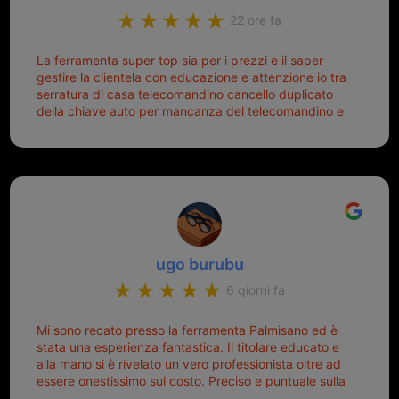
22 ore fa
La ferramenta super top sia per i prezzi e il saper
gestire la clientela con educazione e attenzione io tra
serratura di casa telecomandino cancello duplicato
della chiave auto per mancanza del telecomandino e
oggi telecomandino con chiave per auto fatto la
meglio ferramenta de ostia e poi il prorietario il signor
Michele gentilissimo e simpaticissimo
ugo burubu
6 giorni fa
Mi sono recato presso la ferramenta Palmisano ed è
stata una esperienza fantastica. Il titolare educato e
alla mano si è rivelato un vero professionista oltre ad
essere onestissimo sul costo. Preciso e puntuale sulla
consegna.