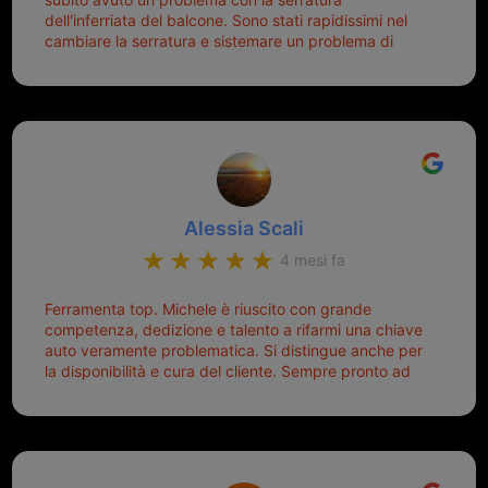
nuova (solo la chiave, perché la macchina è rimasta
dell'inferriata del balcone. Sono stati rapidissimi nel
quella di prima), ogni volta che salgo in macchina, il
cambiare la serratura e sistemare un problema di
mio pensiero va subito a Michele perché non dover
montaggio dell'inferriata. Il tutto ad un prezzo più che
cercare la chiave nella borsa è qualcosa che già mi
onesto evitando spese ben più esose. Competenti,
mette di buon umore, e ti fa cominciare bene la
gentilissimi ed ottime persone. Diventerà sicuramente
giornata. Quindi lo ringrazio veramente e soprattutto
un punto di riferimento per situazioni di questo tipo
lo consiglio a chiunque debba duplicare una chiave
complicata! +++
Alessia Scali
4 mesi fa
Ferramenta top. Michele è riuscito con grande
competenza, dedizione e talento a rifarmi una chiave
auto veramente problematica. Si distingue anche per
la disponibilità e cura del cliente. Sempre pronto ad
aiutarti.