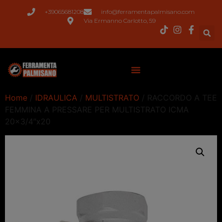
+39065681208
info@ferramentapalmisano.com
Via Ermanno Carlotto, 59
Home
/
IDRAULICA
/
MULTISTRATO
/ RACCORDO A TEE
FEMMINA A PRESSARE PER MULTISTRATO ICMA
20×3/4″x20