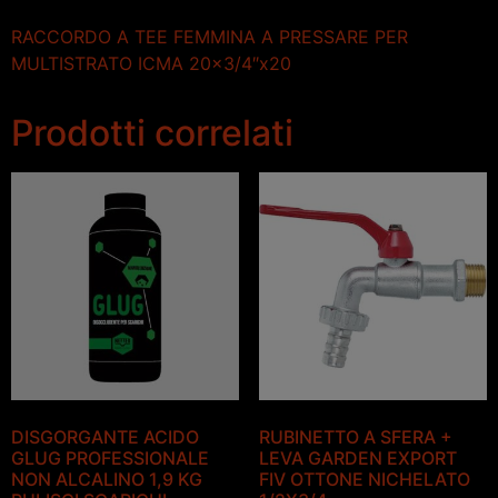
RACCORDO A TEE FEMMINA A PRESSARE PER
MULTISTRATO ICMA 20×3/4″x20
Prodotti correlati
DISGORGANTE ACIDO
RUBINETTO A SFERA +
GLUG PROFESSIONALE
LEVA GARDEN EXPORT
NON ALCALINO 1,9 KG
FIV OTTONE NICHELATO