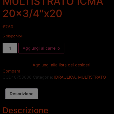
MULTISTRATO ICMA
20×3/4″x20
€
7.50
5 disponibili
Aggiungi al carrello
Aggiungi alla lista dei desideri
Compara
COD:
0758606
Categorie:
IDRAULICA
,
MULTISTRATO
Descrizione
Descrizione