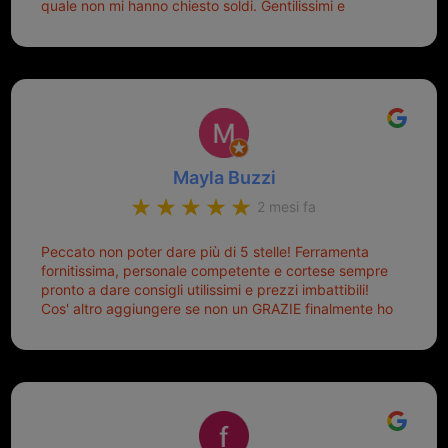
quale non mi hanno chiesto soldi. Gentilissimi e
disponibili, ringrazio di aver trovato questo negozio.
Sicuramente tornerò qui per qualsiasi altro problema.
Mayla Buzzi
2 mesi fa
Peccato non poter dare più di 5 stelle! Ferramenta
fornitissima, personale competente e cortese sempre
pronto a dare consigli utilissimi e prezzi imbattibili!
Cos' altro aggiungere se non un GRAZIE finalmente ho
risolto dopo mesi di tentativi fallimentari! Ormai siete il
mio riferimento. Ah dimenticavo...da loro sono riuscita
a duplicare chiavi proticamente introvabili al trove!
Top top top!!!