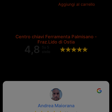
Aggiungi al carrello
Centro chiavi Ferramenta Palmisano -
Fraz.Lido di Ostia
4,8
Su 5
stelle
Valutazione complessiva di 202
recensioni Google
Andrea Maiorana