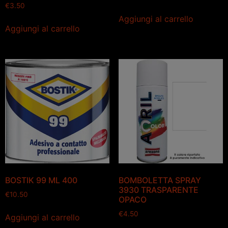
€
3.50
Aggiungi al carrello
Aggiungi al carrello
BOSTIK 99 ML 400
BOMBOLETTA SPRAY
3930 TRASPARENTE
€
10.50
OPACO
€
4.50
Aggiungi al carrello