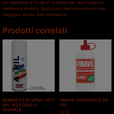
piu resistente a forma di scalpello per una maggiore
resistenza allusura. Spalla placchetta piu alta per una
maggiore durata. Alte prestazioni.
Prodotti correlati
BOMBOLETTA SPRAY 3977
VINAVIL UNIVERSALE GR
RAL 1023 GIALLO
100
SEGNALE
€
3.00