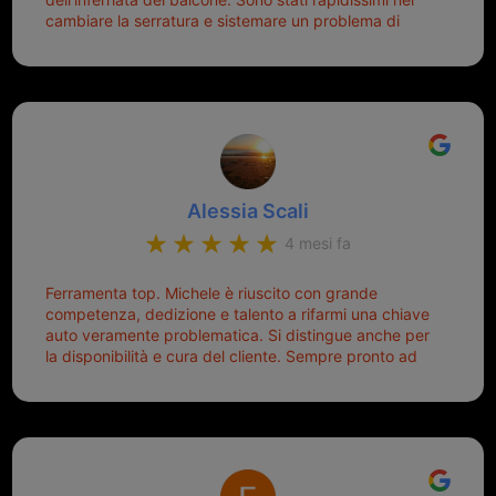
quella di prima), ogni volta che salgo in macchina, il
cambiare la serratura e sistemare un problema di
mio pensiero va subito a Michele perché non dover
montaggio dell'inferriata. Il tutto ad un prezzo più che
cercare la chiave nella borsa è qualcosa che già mi
onesto evitando spese ben più esose. Competenti,
mette di buon umore, e ti fa cominciare bene la
gentilissimi ed ottime persone. Diventerà sicuramente
giornata. Quindi lo ringrazio veramente e soprattutto
un punto di riferimento per situazioni di questo tipo
lo consiglio a chiunque debba duplicare una chiave
complicata! +++
Alessia Scali
4 mesi fa
Ferramenta top. Michele è riuscito con grande
competenza, dedizione e talento a rifarmi una chiave
auto veramente problematica. Si distingue anche per
la disponibilità e cura del cliente. Sempre pronto ad
aiutarti.