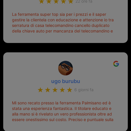
22 ore fa
La ferramenta super top sia per i prezzi e il saper
gestire la clientela con educazione e attenzione io tra
serratura di casa telecomandino cancello duplicato
della chiave auto per mancanza del telecomandino e
oggi telecomandino con chiave per auto fatto la
meglio ferramenta de ostia e poi il prorietario il signor
Michele gentilissimo e simpaticissimo
ugo burubu
6 giorni fa
Mi sono recato presso la ferramenta Palmisano ed è
stata una esperienza fantastica. Il titolare educato e
alla mano si è rivelato un vero professionista oltre ad
essere onestissimo sul costo. Preciso e puntuale sulla
consegna.