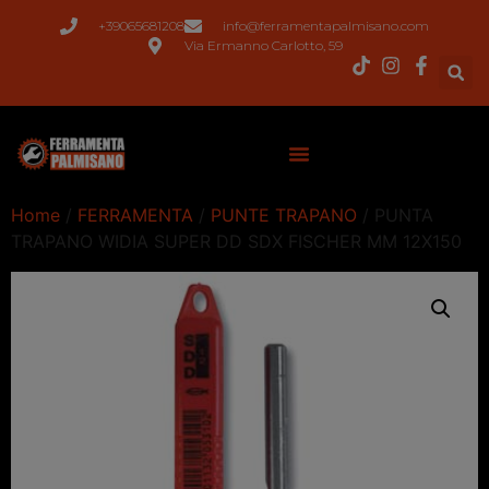
+39065681208
info@ferramentapalmisano.com
Via Ermanno Carlotto, 59
Home
/
FERRAMENTA
/
PUNTE TRAPANO
/ PUNTA
TRAPANO WIDIA SUPER DD SDX FISCHER MM 12X150