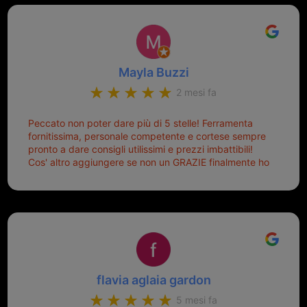
Mayla Buzzi
2 mesi fa
Peccato non poter dare più di 5 stelle! Ferramenta
fornitissima, personale competente e cortese sempre
pronto a dare consigli utilissimi e prezzi imbattibili!
Cos' altro aggiungere se non un GRAZIE finalmente ho
risolto dopo mesi di tentativi fallimentari! Ormai siete il
mio riferimento. Ah dimenticavo...da loro sono riuscita
a duplicare chiavi proticamente introvabili al trove!
Top top top!!!
flavia aglaia gardon
5 mesi fa