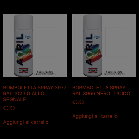
BOMBOLETTA SPRAY 3977
BOBMBOLETTA SPRAY
RAL 1023 GIALLO
RAL 3966 NERO LUCIDO
SEGNALE
€
3.50
€
3.50
Aggiungi al carrello
Aggiungi al carrello