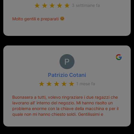
3 settimane fa
Molto gentili e preparati
Patrizio Cotani
1 mese fa
Buonasera a tutti, volevo ringraziare i due ragazzi che
lavorano all’ interno del negozio. Mi hanno risolto un
problema enorme con la chiave della macchina e per il
quale non mi hanno chiesto soldi. Gentilissimi e
disponibili, ringrazio di aver trovato questo negozio.
Sicuramente tornerò qui per qualsiasi altro problema.