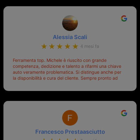
gentilissimi ed ottime persone. Diventerà sicuramente
giornata. Quindi lo ringrazio veramente e soprattutto
un punto di riferimento per situazioni di questo tipo
lo consiglio a chiunque debba duplicare una chiave
complicata! +++
Alessia Scali
4 mesi fa
Ferramenta top. Michele è riuscito con grande
competenza, dedizione e talento a rifarmi una chiave
auto veramente problematica. Si distingue anche per
la disponibilità e cura del cliente. Sempre pronto ad
aiutarti.
Francesco Prestaasciutto