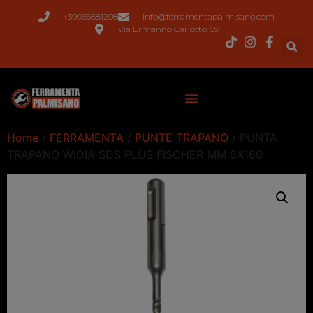
+39065681208
info@ferramentapalmisano.com
Via Ermanno Carlotto, 59
Home
/
FERRAMENTA
/
PUNTE TRAPANO
/ PUNTA
TRAPANO WIDIA SDS PLUS FISCHER MM 6X160