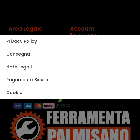
Area Legale
Account
Il mio account
Privacy Policy
Carrello
Shop
Consegna
Track order
Note Legali
VISITA IL NOSTRO
STORE SU EBAY
Pagamento Sicuro
Cookie