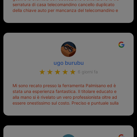
serratura di casa telecomandino cancello duplicato
della chiave auto per mancanza del telecomandino e
oggi telecomandino con chiave per auto fatto la
meglio ferramenta de ostia e poi il prorietario il signor
Michele gentilissimo e simpaticissimo
ugo burubu
6 giorni fa
Mi sono recato presso la ferramenta Palmisano ed è
stata una esperienza fantastica. Il titolare educato e
alla mano si è rivelato un vero professionista oltre ad
essere onestissimo sul costo. Preciso e puntuale sulla
consegna.