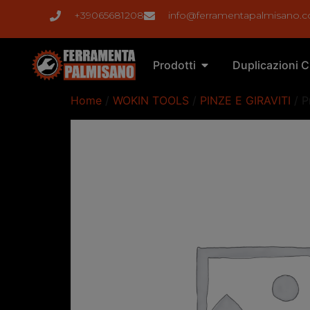
+39065681208
info@ferramentapalmisano.
Prodotti
Duplicazioni C
Home
/
WOKIN TOOLS
/
PINZE E GIRAVITI
/ P