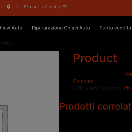
com
Via Ermanno Carlotto, 59
hiavi Auto
Ripararazione Chiavi Auto
Punto vendita
roduct
Product
Agg
Compara
COD:
2305
Categorie:
PIN
Prodotti correlat