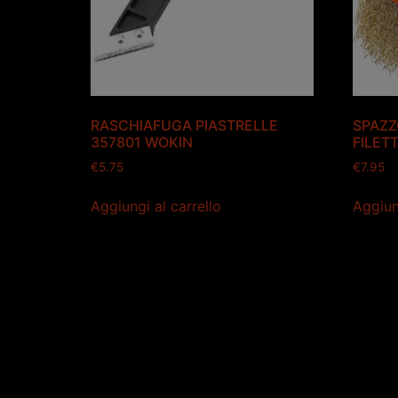
RASCHIAFUGA PIASTRELLE
SPAZZ
357801 WOKIN
FILET
€
5.75
€
7.95
Aggiungi al carrello
Aggiun