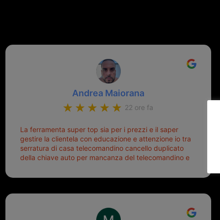
Andrea Maiorana
22 ore fa
La ferramenta super top sia per i prezzi e il saper
gestire la clientela con educazione e attenzione io tra
serratura di casa telecomandino cancello duplicato
della chiave auto per mancanza del telecomandino e
oggi telecomandino con chiave per auto fatto la
meglio ferramenta de ostia e poi il prorietario il signor
Michele gentilissimo e simpaticissimo