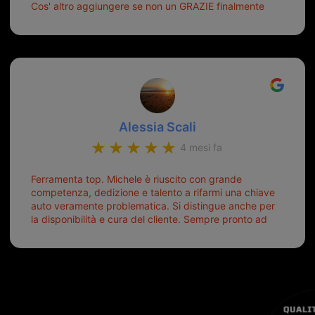
Cos' altro aggiungere se non un GRAZIE finalmente
ho risolto dopo mesi di tentativi fallimentari! Ormai
siete il mio riferimento. Ah dimenticavo...da loro sono
riuscita a duplicare chiavi proticamente introvabili al
trove! Top top top!!!
Alessia Scali
4 mesi fa
Ferramenta top. Michele è riuscito con grande
competenza, dedizione e talento a rifarmi una chiave
auto veramente problematica. Si distingue anche per
la disponibilità e cura del cliente. Sempre pronto ad
aiutarti.