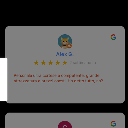
Alex G.
2 settimane fa
Personale ultra cortese e competente, grande
attrezzatura e prezzi onesti. Ho detto tutto, no?