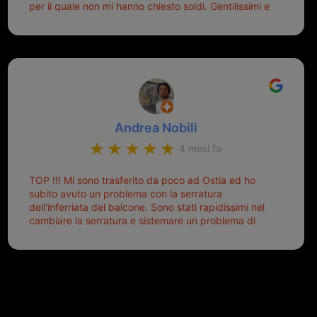
per il quale non mi hanno chiesto soldi. Gentilissimi e
disponibili, ringrazio di aver trovato questo negozio.
Sicuramente tornerò qui per qualsiasi altro problema.
Andrea Nobili
4 mesi fa
TOP !!! Mi sono trasferito da poco ad Ostia ed ho
subito avuto un problema con la serratura
dell'inferriata del balcone. Sono stati rapidissimi nel
cambiare la serratura e sistemare un problema di
montaggio dell'inferriata. Il tutto ad un prezzo più
che onesto evitando spese ben più esose.
Competenti, gentilissimi ed ottime persone. Diventerà
sicuramente un punto di riferimento per situazioni di
questo tipo