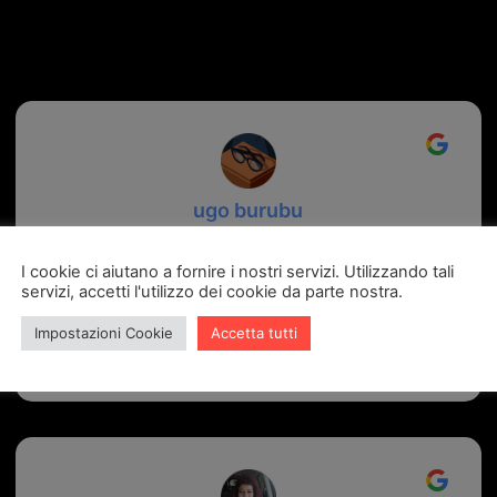
recensioni Google
ugo burubu
6 giorni fa
I cookie ci aiutano a fornire i nostri servizi. Utilizzando tali
servizi, accetti l'utilizzo dei cookie da parte nostra.
Mi sono recato presso la ferramenta Palmisano ed è
stata una esperienza fantastica. Il titolare educato e
Impostazioni Cookie
Accetta tutti
alla mano si è rivelato un vero professionista oltre ad
essere onestissimo sul costo. Preciso e puntuale sulla
consegna.