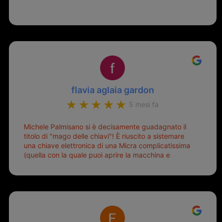
flavia aglaia gardon
5 mesi fa
Michele Palmisano si è decisamente guadagnato il
titolo di "mago delle chiavi"! È riuscito a sistemare
una chiave elettronica di una Micra complicatissima
(quella con la quale puoi aprire la macchina e
metterla in moto senza doverla tirar fuori dalla
borsa!) che era pronta per la pattumiera... Avevo
passato mesi con le due chiavi superstiti in condizioni
pietose, si era perso il coperchietto, la chiave era
fissata con un filo di metallo, per aprire lo sportello
bisognava stare attenti che non ti staccasse la
chiave dal blocchetto e talvolta non faceva bene il