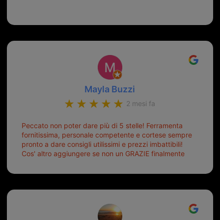
Mayla Buzzi
2 mesi fa
Peccato non poter dare più di 5 stelle! Ferramenta
fornitissima, personale competente e cortese sempre
pronto a dare consigli utilissimi e prezzi imbattibili!
Cos' altro aggiungere se non un GRAZIE finalmente
ho risolto dopo mesi di tentativi fallimentari! Ormai
siete il mio riferimento. Ah dimenticavo...da loro sono
riuscita a duplicare chiavi proticamente introvabili al
trove! Top top top!!!