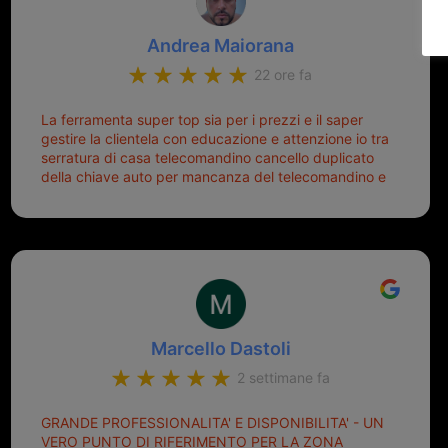
Andrea Maiorana
22 ore fa
La ferramenta super top sia per i prezzi e il saper
gestire la clientela con educazione e attenzione io tra
serratura di casa telecomandino cancello duplicato
della chiave auto per mancanza del telecomandino e
oggi telecomandino con chiave per auto fatto la
meglio ferramenta de ostia e poi il prorietario il signor
Michele gentilissimo e simpaticissimo
Marcello Dastoli
2 settimane fa
GRANDE PROFESSIONALITA' E DISPONIBILITA' - UN
VERO PUNTO DI RIFERIMENTO PER LA ZONA