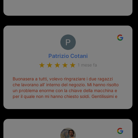
Patrizio Cotani
1 mese fa
Buonasera a tutti, volevo ringraziare i due ragazzi
che lavorano all’ interno del negozio. Mi hanno risolto
un problema enorme con la chiave della macchina e
per il quale non mi hanno chiesto soldi. Gentilissimi e
disponibili, ringrazio di aver trovato questo negozio.
Sicuramente tornerò qui per qualsiasi altro problema.