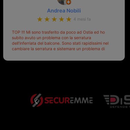
Andrea Nobili
4 mesi fa
TOP !!! Mi sono trasferito da poco ad Ostia ed ho
subito avuto un problema con la serratura
dell'inferriata del balcone. Sono stati rapidissimi nel
cambiare la serratura e sistemare un problema di
montaggio dell'inferriata. Il tutto ad un prezzo più
che onesto evitando spese ben più esose.
Competenti, gentilissimi ed ottime persone. Diventerà
sicuramente un punto di riferimento per situazioni di
questo tipo