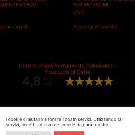
ARENTE OPACO
PER WC 750 ML
€
7.00
gi al carrello
Aggiungi al carrello
Centro chiavi Ferramenta Palmisano -
Fraz.Lido di Ostia
4,8
Su 5
stelle
Valutazione complessiva di 202
recensioni Google
I cookie ci aiutano a fornire i nostri servizi. Utilizzando tali
servizi, accetti l'utilizzo dei cookie da parte nostra.