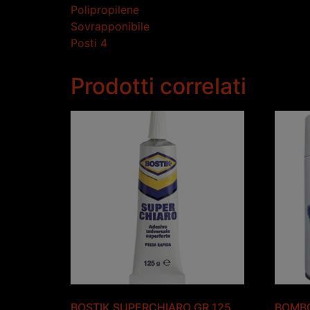
Polipropilene
Sovrapponibile
Posti 4
Prodotti correlati
BOSTIK SUPERCHIARO GR 125
BOMBO