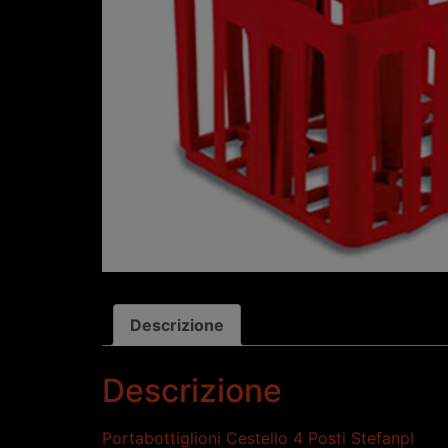
Descrizione
Descrizione
Portabottiglioni Cestello 4 Posti Stefanpl