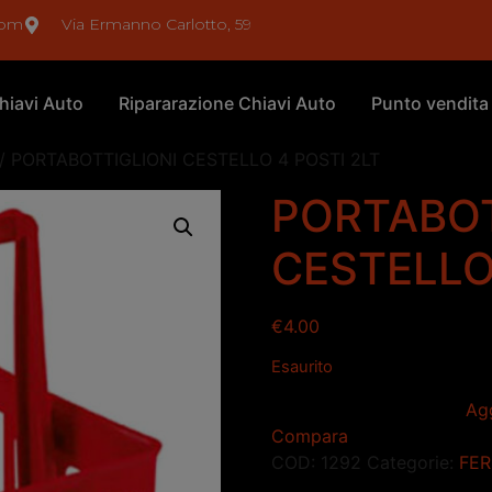
com
Via Ermanno Carlotto, 59
hiavi Auto
Ripararazione Chiavi Auto
Punto vendita
/ PORTABOTTIGLIONI CESTELLO 4 POSTI 2LT
PORTABOT
CESTELLO
€
4.00
Esaurito
Agg
Compara
COD:
1292
Categorie:
FE