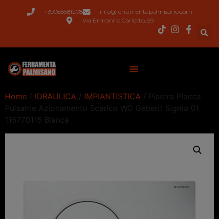
+39065681208
info@ferramentapalmisano.com
Via Ermanno Carlotto, 59
Home
/
IDRAULICA
/
IMPIANTISTICA
/ Piastra Placca
Pulsante Azionamento Scarico WC Geberit Sigma 01
115770115 Bianca