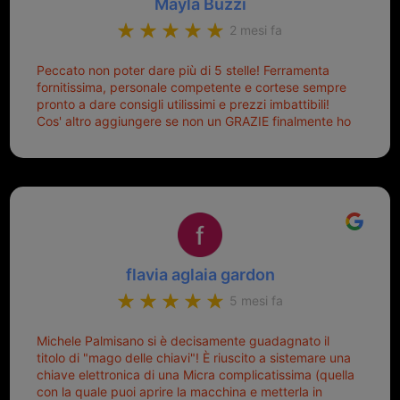
Mayla Buzzi
2 mesi fa
Peccato non poter dare più di 5 stelle! Ferramenta
fornitissima, personale competente e cortese sempre
pronto a dare consigli utilissimi e prezzi imbattibili!
Cos' altro aggiungere se non un GRAZIE finalmente ho
risolto dopo mesi di tentativi fallimentari! Ormai siete il
mio riferimento. Ah dimenticavo...da loro sono riuscita
a duplicare chiavi proticamente introvabili al trove!
Top top top!!!
flavia aglaia gardon
5 mesi fa
Michele Palmisano si è decisamente guadagnato il
titolo di "mago delle chiavi"! È riuscito a sistemare una
chiave elettronica di una Micra complicatissima (quella
con la quale puoi aprire la macchina e metterla in