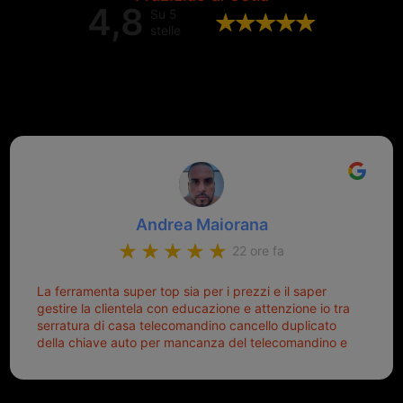
4,8
Su 5
stelle
Valutazione complessiva di 202
recensioni Google
Andrea Maiorana
22 ore fa
La ferramenta super top sia per i prezzi e il saper
gestire la clientela con educazione e attenzione io tra
serratura di casa telecomandino cancello duplicato
della chiave auto per mancanza del telecomandino e
oggi telecomandino con chiave per auto fatto la
meglio ferramenta de ostia e poi il prorietario il signor
Michele gentilissimo e simpaticissimo