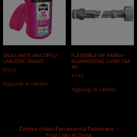
SIGILLANTE MULTIFILO
FLESSIBILE MF PARIGI+
UNILOCK TANGIT
GUARNIZIONE 1/2MF CM
40
€
12.00
€
4.48
Aggiungi al carrello
Aggiungi al carrello
Centro chiavi Ferramenta Palmisano -
Fraz.Lido di Ostia