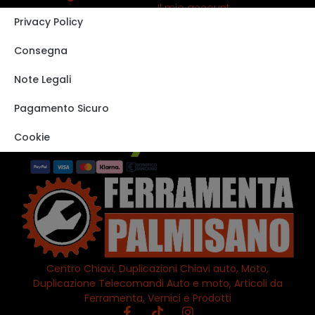
Il mio account
Privacy Policy
Carrello
Shop
Consegna
Track order
Note Legali
VISITA IL NOSTRO
STORE SU EBAY
Pagamento Sicuro
Cookie
Centro Chiavi, Duplicazioni Chiavi auto, Moto,
Duplicazione Telecomandi Auto e moto, Articoli da
Ferramenta, Vernici e Prodotti