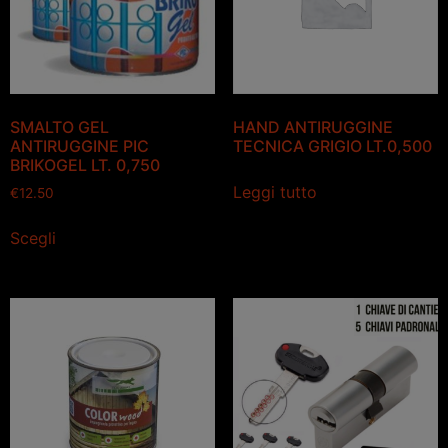
SMALTO GEL
HAND ANTIRUGGINE
ANTIRUGGINE PIC
TECNICA GRIGIO LT.0,500
BRIKOGEL LT. 0,750
Leggi tutto
€
12.50
Scegli