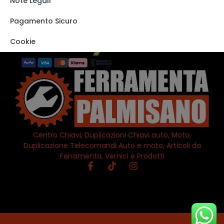
Note Legali
VISITA IL NOSTRO
STORE SU EBAY
Pagamento Sicuro
Cookie
Centro Chiavi, Duplicazioni Chiavi auto, Moto,
Duplicazione Telecomandi Auto e moto, Articoli da
Ferramenta, Vernici e Prodotti
© All Rights Reserved | PALMISANO SOLUTIONS S.R.L. | PIVA