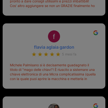
pronto a dare consigli utilissimi e prezzi imbattibili!
Cos' altro aggiungere se non un GRAZIE finalmente ho
risolto dopo mesi di tentativi fallimentari! Ormai siete il
mio riferimento. Ah dimenticavo...da loro sono riuscita
a duplicare chiavi proticamente introvabili al trove!
Top top top!!!
flavia aglaia gardon
5 mesi fa
Michele Palmisano si è decisamente guadagnato il
titolo di "mago delle chiavi"! È riuscito a sistemare una
chiave elettronica di una Micra complicatissima (quella
con la quale puoi aprire la macchina e metterla in
moto senza doverla tirar fuori dalla borsa!) che era
pronta per la pattumiera... Avevo passato mesi con le
due chiavi superstiti in condizioni pietose, si era perso
il coperchietto, la chiave era fissata con un filo di
metallo, per aprire lo sportello bisognava stare attenti
che non ti staccasse la chiave dal blocchetto e