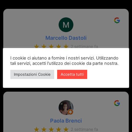
Marcello Dastoli
2 settimane fa
I cookie ci aiutano a fornire i nostri servizi. Utilizzando
GRANDE PROFESSIONALITA' E DISPONIBILITA' - UN
tali servizi, accetti l'utilizzo dei cookie da parte nostra.
VERO PUNTO DI RIFERIMENTO PER LA ZONA
Impostazioni Cookie
Accetta tutti
Paola Brenci
2 settimane fa