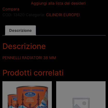
Aggiungi alla lista dei desideri
Compara
COD:
13420
Categoria:
CILINDRI EUROPEI
Descrizione
Descrizione
PENNELLI RADIATORI 38 MM
Prodotti correlati