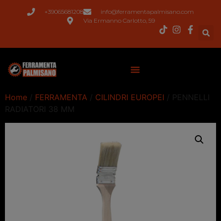
+39065681208
info@ferramentapalmisano.com
Via Ermanno Carlotto, 59
Home
/
FERRAMENTA
/
CILINDRI EUROPEI
/ PENNELLI
RADIATORI 38 MM