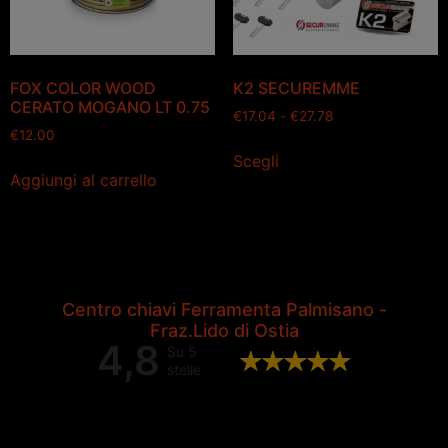
FOX COLOR WOOD
K2 SECUREMME
CERATO MOGANO LT 0.75
€
17.04
-
€
27.78
€
12.00
Scegli
Aggiungi al carrello
Centro chiavi Ferramenta Palmisano -
Fraz.Lido di Ostia
4,8
Su 5
stelle
Valutazione complessiva di 202
recensioni Google