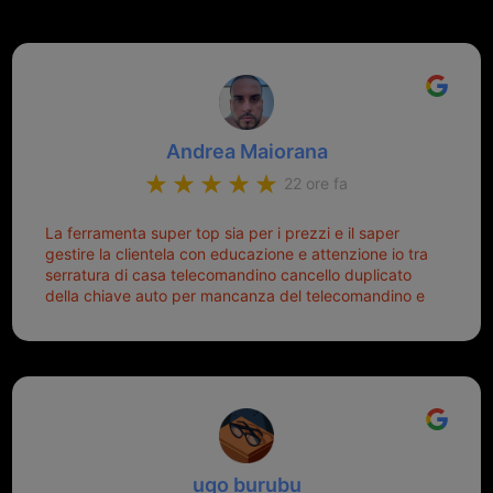
Andrea Maiorana
22 ore fa
La ferramenta super top sia per i prezzi e il saper
gestire la clientela con educazione e attenzione io tra
serratura di casa telecomandino cancello duplicato
della chiave auto per mancanza del telecomandino e
oggi telecomandino con chiave per auto fatto la
meglio ferramenta de ostia e poi il prorietario il signor
Michele gentilissimo e simpaticissimo
ugo burubu