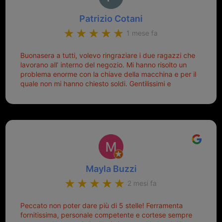
Patrizio Cotani
1 mese fa
Buonasera a tutti, volevo ringraziare i due ragazzi che
lavorano all’ interno del negozio. Mi hanno risolto un
problema enorme con la chiave della macchina e per il
quale non mi hanno chiesto soldi. Gentilissimi e
disponibili, ringrazio di aver trovato questo negozio.
Sicuramente tornerò qui per qualsiasi altro problema.
Mayla Buzzi
2 mesi fa
Peccato non poter dare più di 5 stelle! Ferramenta
fornitissima, personale competente e cortese sempre