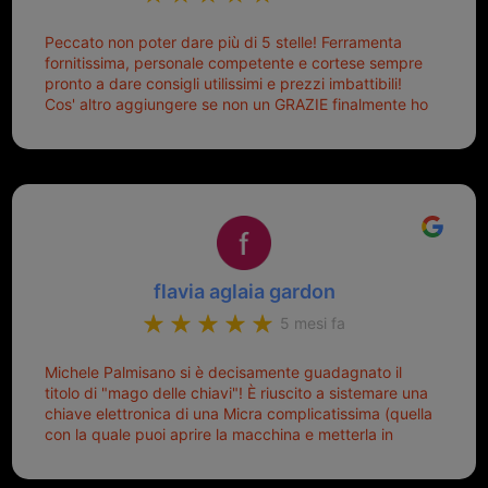
Peccato non poter dare più di 5 stelle! Ferramenta
fornitissima, personale competente e cortese sempre
pronto a dare consigli utilissimi e prezzi imbattibili!
Cos' altro aggiungere se non un GRAZIE finalmente ho
risolto dopo mesi di tentativi fallimentari! Ormai siete il
mio riferimento. Ah dimenticavo...da loro sono riuscita
a duplicare chiavi proticamente introvabili al trove!
Top top top!!!
flavia aglaia gardon
5 mesi fa
Michele Palmisano si è decisamente guadagnato il
titolo di "mago delle chiavi"! È riuscito a sistemare una
chiave elettronica di una Micra complicatissima (quella
con la quale puoi aprire la macchina e metterla in
moto senza doverla tirar fuori dalla borsa!) che era
pronta per la pattumiera... Avevo passato mesi con le