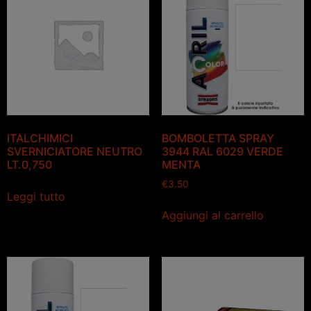
ITALCHIMICI
BOMBOLETTA SPRAY
SVERNICIATORE NEUTRO
3944 RAL 6029 VERDE
LT.0,750
MENTA
€
3.50
Leggi tutto
Aggiungi al carrello