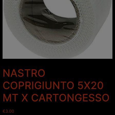
NASTRO
COPRIGIUNTO 5X20
MT X CARTONGESSO
€
3.00