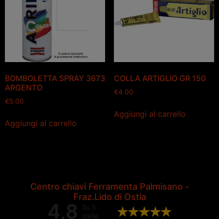
BOMBOLETTA SPRAY 3673
COLLA ARTIGLIO GR 150
ARGENTO
€
4.00
€
5.00
Aggiungi al carrello
Aggiungi al carrello
Centro chiavi Ferramenta Palmisano -
Fraz.Lido di Ostia
4,8
Su 5
stelle