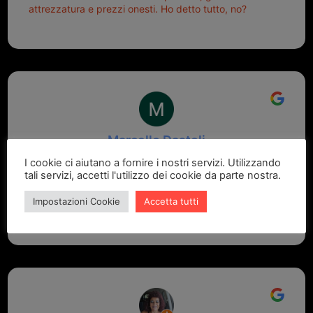
attrezzatura e prezzi onesti. Ho detto tutto, no?
Marcello Dastoli
2 settimane fa
I cookie ci aiutano a fornire i nostri servizi. Utilizzando
tali servizi, accetti l'utilizzo dei cookie da parte nostra.
GRANDE PROFESSIONALITA' E DISPONIBILITA' - UN
Impostazioni Cookie
Accetta tutti
VERO PUNTO DI RIFERIMENTO PER LA ZONA