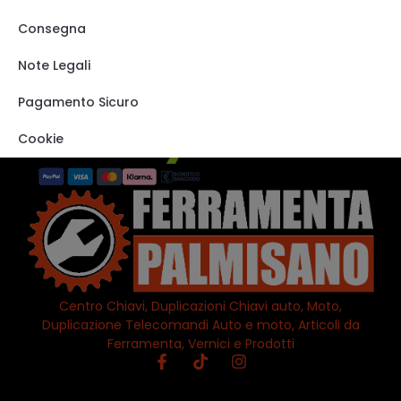
Shop
Consegna
Track order
Note Legali
VISITA IL NOSTRO
STORE SU EBAY
Pagamento Sicuro
Cookie
Centro Chiavi, Duplicazioni Chiavi auto, Moto,
Duplicazione Telecomandi Auto e moto, Articoli da
Ferramenta, Vernici e Prodotti