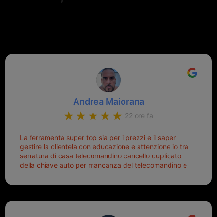
Valutazione complessiva di 202
recensioni Google
Andrea Maiorana
22 ore fa
La ferramenta super top sia per i prezzi e il saper
gestire la clientela con educazione e attenzione io tra
serratura di casa telecomandino cancello duplicato
della chiave auto per mancanza del telecomandino e
oggi telecomandino con chiave per auto fatto la
meglio ferramenta de ostia e poi il prorietario il signor
Michele gentilissimo e simpaticissimo