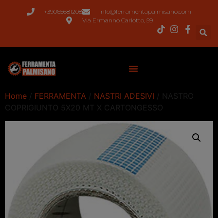
+39065681208
info@ferramentapalmisano.com
Via Ermanno Carlotto, 59
Home
/
FERRAMENTA
/
NASTRI ADESIVI
/ NASTRO
COPRIGIUNTO 5X20 MT X CARTONGESSO