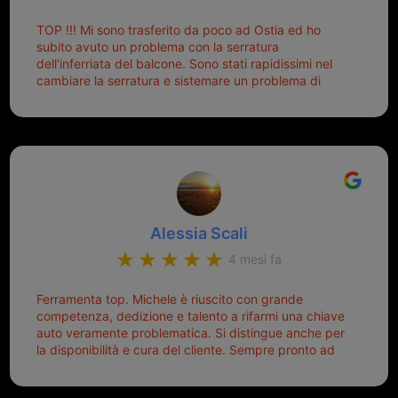
Palmisano è specializzata in duplicazione di chiavi di
TOP !!! Mi sono trasferito da poco ad Ostia ed ho
tutti i tipi. Adesso che ho la mia fiammante chiave
subito avuto un problema con la serratura
nuova (solo la chiave, perché la macchina è rimasta
dell'inferriata del balcone. Sono stati rapidissimi nel
quella di prima), ogni volta che salgo in macchina, il
cambiare la serratura e sistemare un problema di
mio pensiero va subito a Michele perché non dover
montaggio dell'inferriata. Il tutto ad un prezzo più che
cercare la chiave nella borsa è qualcosa che già mi
onesto evitando spese ben più esose. Competenti,
mette di buon umore, e ti fa cominciare bene la
gentilissimi ed ottime persone. Diventerà sicuramente
giornata. Quindi lo ringrazio veramente e soprattutto
un punto di riferimento per situazioni di questo tipo
lo consiglio a chiunque debba duplicare una chiave
complicata! +++
Alessia Scali
4 mesi fa
Ferramenta top. Michele è riuscito con grande
competenza, dedizione e talento a rifarmi una chiave
auto veramente problematica. Si distingue anche per
la disponibilità e cura del cliente. Sempre pronto ad
aiutarti.