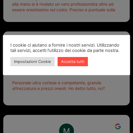
alla mano si è rivelato un vero professionista oltre ad
essere onestissimo sul costo. Preciso e puntuale sulla
consegna.
I cookie ci aiutano a fornire i nostri servizi. Utilizzando
tali servizi, accetti l'utilizzo dei cookie da parte nostra.
Alex G.
Impostazioni Cookie
Accetta tutti
2 settimane fa
Personale ultra cortese e competente, grande
attrezzatura e prezzi onesti. Ho detto tutto, no?