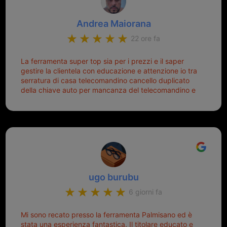
Andrea Maiorana
22 ore fa
La ferramenta super top sia per i prezzi e il saper
gestire la clientela con educazione e attenzione io tra
serratura di casa telecomandino cancello duplicato
della chiave auto per mancanza del telecomandino e
oggi telecomandino con chiave per auto fatto la
meglio ferramenta de ostia e poi il prorietario il signor
Michele gentilissimo e simpaticissimo
ugo burubu
6 giorni fa
Mi sono recato presso la ferramenta Palmisano ed è
stata una esperienza fantastica. Il titolare educato e