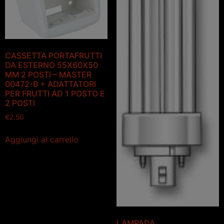
CASSETTA PORTAFRUTTI
DA ESTERNO 55X60X50
MM 2 POSTI – MASTER
00472-B + ADATTATORI
PER FRUTTI AD 1 POSTO E
2 POSTI
€
2.50
Aggiungi al carrello
LAMPADA