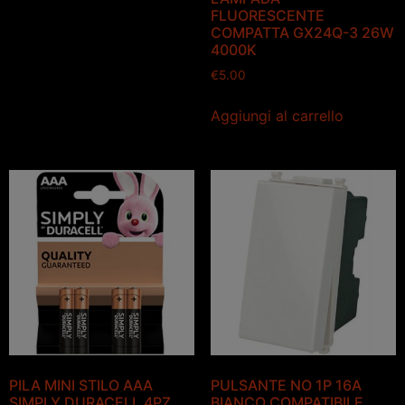
FLUORESCENTE
COMPATTA GX24Q-3 26W
4000K
€
5.00
Aggiungi al carrello
PILA MINI STILO AAA
PULSANTE NO 1P 16A
SIMPLY DURACELL 4PZ
BIANCO COMPATIBILE