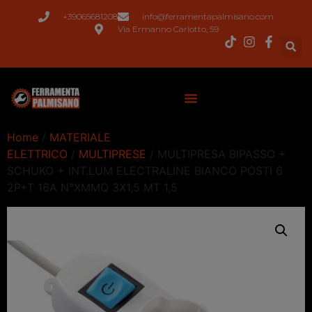
+39065681208
info@ferramentapalmisano.com
Via Ermanno Carlotto, 59
Home
/
MATERIALE
ELETTRICO
/
MULTIPRESE
/ MULTIPRESA BIPASSO +
SCHUKO + INT.LUM ELECTRALINE BIANCO POSTI 6
2P+T 16A N°XMMQ 3X1,5 MT 1,5