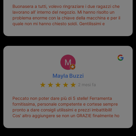
Buonasera a tutti, volevo ringraziare i due ragazzi che
lavorano all’ interno del negozio. Mi hanno risolto un
problema enorme con la chiave della macchina e per il
quale non mi hanno chiesto soldi. Gentilissimi e
disponibili, ringrazio di aver trovato questo negozio.
Sicuramente tornerò qui per qualsiasi altro problema.
Mayla Buzzi
2 mesi fa
Peccato non poter dare più di 5 stelle! Ferramenta
fornitissima, personale competente e cortese sempre
pronto a dare consigli utilissimi e prezzi imbattibili!
Cos' altro aggiungere se non un GRAZIE finalmente ho
risolto dopo mesi di tentativi fallimentari! Ormai siete il
mio riferimento. Ah dimenticavo...da loro sono riuscita
a duplicare chiavi proticamente introvabili al trove!