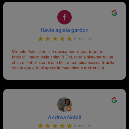
Top top top!!!
flavia aglaia gardon
5 mesi fa
Michele Palmisano si è decisamente guadagnato il
titolo di "mago delle chiavi"! È riuscito a sistemare una
chiave elettronica di una Micra complicatissima (quella
con la quale puoi aprire la macchina e metterla in
moto senza doverla tirar fuori dalla borsa!) che era
pronta per la pattumiera... Avevo passato mesi con le
due chiavi superstiti in condizioni pietose, si era perso
il coperchietto, la chiave era fissata con un filo di
metallo, per aprire lo sportello bisognava stare attenti
che non ti staccasse la chiave dal blocchetto e
talvolta non faceva bene il contatto nel quadro e
bisognava armeggiare un po', praticamente entrare e
Andrea Nobili
mettere in moto era un terno al Lotto; ormai pensavo
di dover prendere un mutuo per ricomprarle alla
4 mesi fa
Nissan... e invece ho scoperto che la Ferramenta