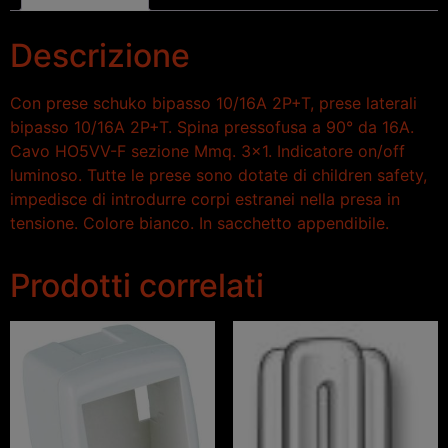
Descrizione
Con prese schuko bipasso 10/16A 2P+T, prese laterali
bipasso 10/16A 2P+T. Spina pressofusa a 90° da 16A.
Cavo HO5VV-F sezione Mmq. 3×1. Indicatore on/off
luminoso. Tutte le prese sono dotate di children safety,
impedisce di introdurre corpi estranei nella presa in
tensione. Colore bianco. In sacchetto appendibile.
Prodotti correlati