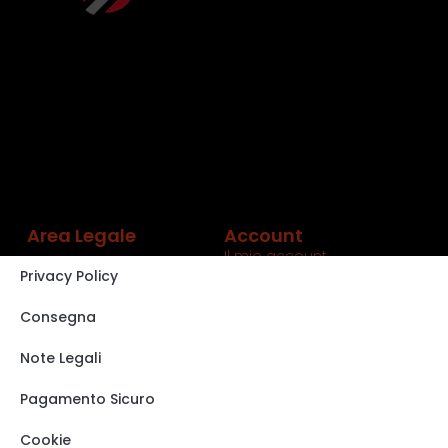
Area Legale
Account
Il mio account
Privacy Policy
Carrello
Shop
Consegna
Track order
Note Legali
VISITA IL NOSTRO
STORE SU EBAY
Pagamento Sicuro
Cookie