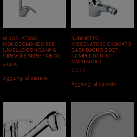
MISCELATORE
RUBINETTO
MONOCOMANDO PER
MISCELATORE CROMATO
LAVELLO CON CANNA
CASA BAGNO BIDET
GIREVOLE SERIE PRINCE
COMPLETO DI KIT
MONTAGGIO
€
48.00
€
13.00
Aggiungi al carrello
Aggiungi al carrello