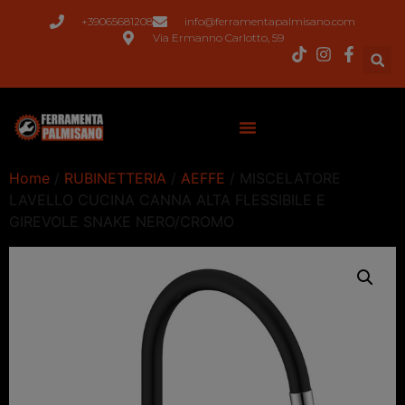
+39065681208
info@ferramentapalmisano.com
Via Ermanno Carlotto, 59
Home
/
RUBINETTERIA
/
AEFFE
/ MISCELATORE
LAVELLO CUCINA CANNA ALTA FLESSIBILE E
GIREVOLE SNAKE NERO/CROMO