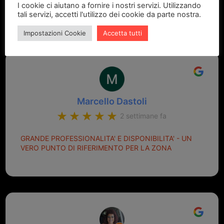
I cookie ci aiutano a fornire i nostri servizi. Utilizzando
attrezzatura e prezzi onesti. Ho detto tutto, no?
tali servizi, accetti l'utilizzo dei cookie da parte nostra.
Impostazioni Cookie
Accetta tutti
Marcello Dastoli
2 settimane fa
GRANDE PROFESSIONALITA' E DISPONIBILITA' - UN
VERO PUNTO DI RIFERIMENTO PER LA ZONA