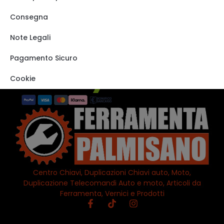
Carrello
Shop
Consegna
Track order
Note Legali
VISITA IL NOSTRO
STORE SU EBAY
Pagamento Sicuro
Cookie
Centro Chiavi, Duplicazioni Chiavi auto, Moto,
Duplicazione Telecomandi Auto e moto, Articoli da
Ferramenta, Vernici e Prodotti