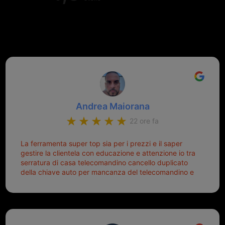
Valutazione complessiva di 202
recensioni Google
Andrea Maiorana
22 ore fa
La ferramenta super top sia per i prezzi e il saper
gestire la clientela con educazione e attenzione io tra
serratura di casa telecomandino cancello duplicato
della chiave auto per mancanza del telecomandino e
oggi telecomandino con chiave per auto fatto la
meglio ferramenta de ostia e poi il prorietario il signor
Michele gentilissimo e simpaticissimo