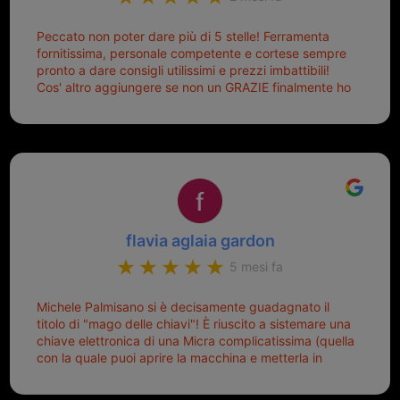
Peccato non poter dare più di 5 stelle! Ferramenta
fornitissima, personale competente e cortese sempre
pronto a dare consigli utilissimi e prezzi imbattibili!
Cos' altro aggiungere se non un GRAZIE finalmente ho
risolto dopo mesi di tentativi fallimentari! Ormai siete il
mio riferimento. Ah dimenticavo...da loro sono riuscita
a duplicare chiavi proticamente introvabili al trove!
Top top top!!!
flavia aglaia gardon
5 mesi fa
Michele Palmisano si è decisamente guadagnato il
titolo di "mago delle chiavi"! È riuscito a sistemare una
chiave elettronica di una Micra complicatissima (quella
con la quale puoi aprire la macchina e metterla in
moto senza doverla tirar fuori dalla borsa!) che era
pronta per la pattumiera... Avevo passato mesi con le