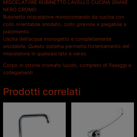
MISCELATORE RUBINETTO LAVELLO CUCINA SNAKE
NERO CROMO
Rubinetto miscelatore monocomando da cucina con
collo orientabile snodato, collo girevole e piegabile a
piacimento.
Uscita dell’acqua monogetto e completamente
snodabile. Questo sistema permette l’orientamento del
miscelatore in qualsiasi lato e verso.
Corpo in ottone cromato lucido, completo di fissaggi e
collegamenti
Prodotti correlati