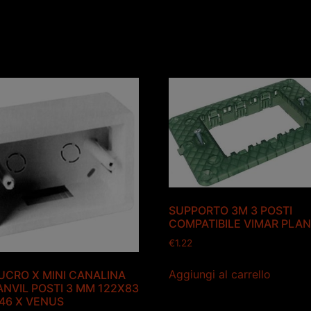
SUPPORTO 3M 3 POSTI
COMPATIBILE VIMAR PLA
€
1.22
Aggiungi al carrello
UCRO X MINI CANALINA
NVIL POSTI 3 MM 122X83
46 X VENUS