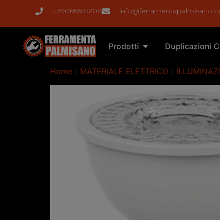
+39065681208
info@ferramentapalmisano.
Prodotti
Duplicazioni C
Home
/
MATERIALE ELETTRICO
/
ILLUMINAZ