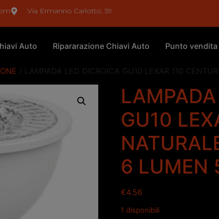
com
Via Ermanno Carlotto, 59
hiavi Auto
Ripararazione Chiavi Auto
Punto vendita
IONE
/ LAMPADA LED DICROICA GU10 LEXAR 110 CENTUR
LAMPADA 
GU10 LEX
NATURALE
6 LUMEN 
€
4.56
1 disponibili