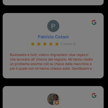
Patrizio Cotani
1 mese fa
Buonasera a tutti, volevo ringraziare i due ragazzi
che lavorano all’ interno del negozio. Mi hanno risolto
un problema enorme con la chiave della macchina e
per il quale non mi hanno chiesto soldi. Gentilissimi e
disponibili, ringrazio di aver trovato questo negozio.
Sicuramente tornerò qui per qualsiasi altro problema.