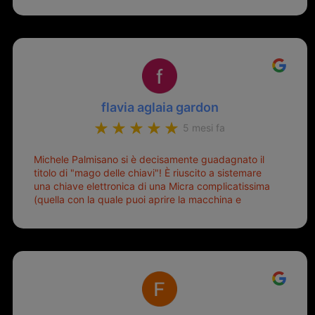
flavia aglaia gardon
5 mesi fa
Michele Palmisano si è decisamente guadagnato il
titolo di "mago delle chiavi"! È riuscito a sistemare
una chiave elettronica di una Micra complicatissima
(quella con la quale puoi aprire la macchina e
metterla in moto senza doverla tirar fuori dalla
borsa!) che era pronta per la pattumiera... Avevo
passato mesi con le due chiavi superstiti in condizioni
pietose, si era perso il coperchietto, la chiave era
fissata con un filo di metallo, per aprire lo sportello
bisognava stare attenti che non ti staccasse la
chiave dal blocchetto e talvolta non faceva bene il
contatto nel quadro e bisognava armeggiare un po',