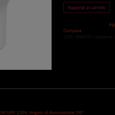
Aggiungi al carrello
Agg
Compara
COD:
7440135
Categorie:
URY 230V. Angolo di illuminazione 110°