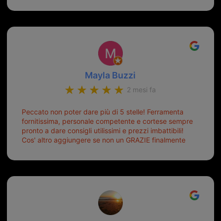
Mayla Buzzi
2 mesi fa
Peccato non poter dare più di 5 stelle! Ferramenta
fornitissima, personale competente e cortese sempre
pronto a dare consigli utilissimi e prezzi imbattibili!
Cos' altro aggiungere se non un GRAZIE finalmente
ho risolto dopo mesi di tentativi fallimentari! Ormai
siete il mio riferimento. Ah dimenticavo...da loro sono
riuscita a duplicare chiavi proticamente introvabili al
trove! Top top top!!!