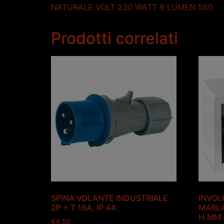
NATURALE VOLT 230 WATT 6 LUMEN 560
Prodotti correlati
SPINA VOLANTE INDUSTRIALE
INVOL
2P + T 16A. IP 44.
MARLA
H.MM 
€
4.50