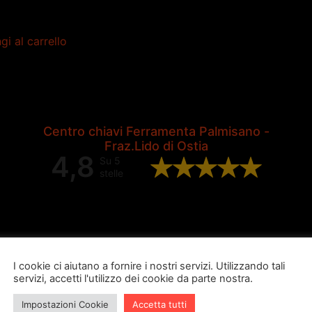
gi al carrello
Centro chiavi Ferramenta Palmisano -
Fraz.Lido di Ostia
4,8
Su 5
stelle
Valutazione complessiva di 202
recensioni Google
I cookie ci aiutano a fornire i nostri servizi. Utilizzando tali
servizi, accetti l'utilizzo dei cookie da parte nostra.
Impostazioni Cookie
Accetta tutti