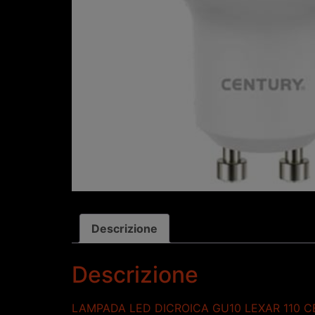
Descrizione
Descrizione
LAMPADA LED DICROICA GU10 LEXAR 110 CENT