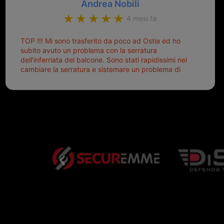
Andrea Nobili
4 mesi fa
TOP !!! Mi sono trasferito da poco ad Ostia ed ho
subito avuto un problema con la serratura
dell'inferriata del balcone. Sono stati rapidissimi nel
cambiare la serratura e sistemare un problema di
montaggio dell'inferriata. Il tutto ad un prezzo più
che onesto evitando spese ben più esose.
Competenti, gentilissimi ed ottime persone. Diventerà
sicuramente un punto di riferimento per situazioni di
questo tipo