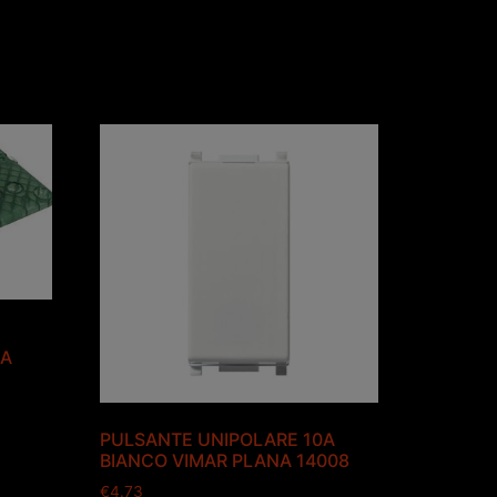
NA
PULSANTE UNIPOLARE 10A
BIANCO VIMAR PLANA 14008
€
4.73