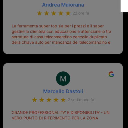
Andrea Maiorana
22 ore fa
La ferramenta super top sia per i prezzi e il saper
gestire la clientela con educazione e attenzione io tra
serratura di casa telecomandino cancello duplicato
della chiave auto per mancanza del telecomandino e
oggi telecomandino con chiave per auto fatto la
meglio ferramenta de ostia e poi il prorietario il signor
Michele gentilissimo e simpaticissimo
Marcello Dastoli
2 settimane fa
GRANDE PROFESSIONALITA' E DISPONIBILITA' - UN
VERO PUNTO DI RIFERIMENTO PER LA ZONA