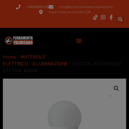
+39065681208
info@ferramentapalmisano.com
Via Ermanno Carlotto, 59
Home
/
MATERIALE
ELETTRICO
/
ILLUMINAZIONE
/ GOCCIA LED IPERLUX
E27 12W 4000K