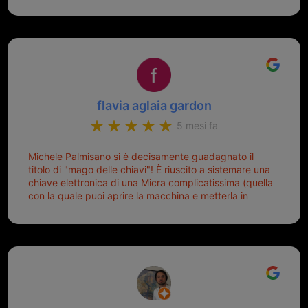
risolto dopo mesi di tentativi fallimentari! Ormai siete il
mio riferimento. Ah dimenticavo...da loro sono riuscita
a duplicare chiavi proticamente introvabili al trove!
Top top top!!!
flavia aglaia gardon
5 mesi fa
Michele Palmisano si è decisamente guadagnato il
titolo di "mago delle chiavi"! È riuscito a sistemare una
chiave elettronica di una Micra complicatissima (quella
con la quale puoi aprire la macchina e metterla in
moto senza doverla tirar fuori dalla borsa!) che era
pronta per la pattumiera... Avevo passato mesi con le
due chiavi superstiti in condizioni pietose, si era perso
il coperchietto, la chiave era fissata con un filo di
metallo, per aprire lo sportello bisognava stare attenti
che non ti staccasse la chiave dal blocchetto e
talvolta non faceva bene il contatto nel quadro e
bisognava armeggiare un po', praticamente entrare e