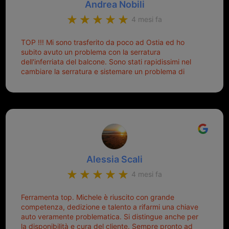
Andrea Nobili
mettere in moto era un terno al Lotto; ormai pensavo
di dover prendere un mutuo per ricomprarle alla
4 mesi fa
Nissan... e invece ho scoperto che la Ferramenta
Palmisano è specializzata in duplicazione di chiavi di
TOP !!! Mi sono trasferito da poco ad Ostia ed ho
tutti i tipi. Adesso che ho la mia fiammante chiave
subito avuto un problema con la serratura
nuova (solo la chiave, perché la macchina è rimasta
dell'inferriata del balcone. Sono stati rapidissimi nel
quella di prima), ogni volta che salgo in macchina, il
cambiare la serratura e sistemare un problema di
mio pensiero va subito a Michele perché non dover
montaggio dell'inferriata. Il tutto ad un prezzo più che
cercare la chiave nella borsa è qualcosa che già mi
onesto evitando spese ben più esose. Competenti,
mette di buon umore, e ti fa cominciare bene la
gentilissimi ed ottime persone. Diventerà sicuramente
giornata. Quindi lo ringrazio veramente e soprattutto
un punto di riferimento per situazioni di questo tipo
lo consiglio a chiunque debba duplicare una chiave
complicata! +++
Alessia Scali
4 mesi fa
Ferramenta top. Michele è riuscito con grande
competenza, dedizione e talento a rifarmi una chiave
auto veramente problematica. Si distingue anche per
la disponibilità e cura del cliente. Sempre pronto ad