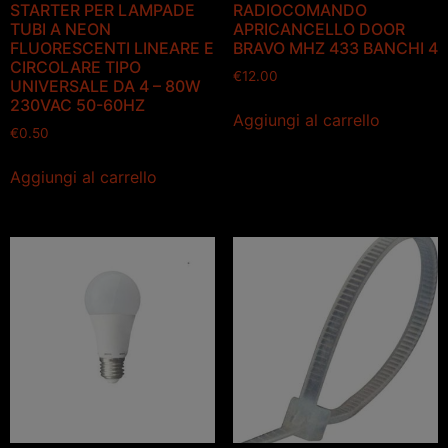
STARTER PER LAMPADE
RADIOCOMANDO
TUBI A NEON
APRICANCELLO DOOR
FLUORESCENTI LINEARE E
BRAVO MHZ 433 BANCHI 4
CIRCOLARE TIPO
€
12.00
UNIVERSALE DA 4 – 80W
230VAC 50-60HZ
Aggiungi al carrello
€
0.50
Aggiungi al carrello