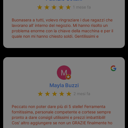
1 mese fa
Buonasera a tutti, volevo ringraziare i due ragazzi che
lavorano all’ interno del negozio. Mi hanno risolto un
problema enorme con la chiave della macchina e per il
quale non mi hanno chiesto soldi. Gentilissimi e
disponibili, ringrazio di aver trovato questo negozio.
Sicuramente tornerò qui per qualsiasi altro problema.
Mayla Buzzi
2 mesi fa
Peccato non poter dare più di 5 stelle! Ferramenta
fornitissima, personale competente e cortese sempre
pronto a dare consigli utilissimi e prezzi imbattibili!
Cos' altro aggiungere se non un GRAZIE finalmente ho