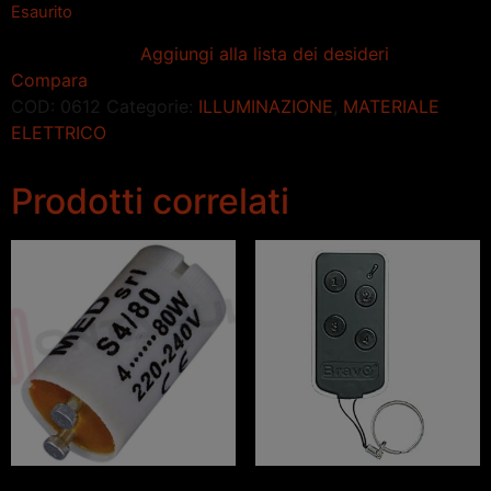
Esaurito
Aggiungi alla lista dei desideri
Compara
COD:
0612
Categorie:
ILLUMINAZIONE
,
MATERIALE
ELETTRICO
Prodotti correlati