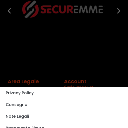
Area Legale
Account
Il mio account
Privacy Policy
Carrello
Shop
Consegna
Track order
Note Legali
VISITA IL NOSTRO
STORE SU EBAY