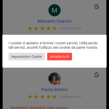
Marcello Dastoli
2 settimane fa
GRANDE PROFESSIONALITA' E DISPONIBILITA' - UN
I cookie ci aiutano a fornire i nostri servizi. Utilizzando
VERO PUNTO DI RIFERIMENTO PER LA ZONA
tali servizi, accetti l'utilizzo dei cookie da parte nostra.
Impostazioni Cookie
Accetta tutti
Paola Brenci
2 settimane fa
Gentilissimi ,disponibili, bravi ragazzi