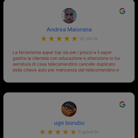
Andrea Maiorana
22 ore fa
La ferramenta super top sia per i prezzi e il saper
gestire la clientela con educazione e attenzione io tra
serratura di casa telecomandino cancello duplicato
della chiave auto per mancanza del telecomandino e
oggi telecomandino con chiave per auto fatto la
meglio ferramenta de ostia e poi il prorietario il signor
Michele gentilissimo e simpaticissimo
ugo burubu
6 giorni fa