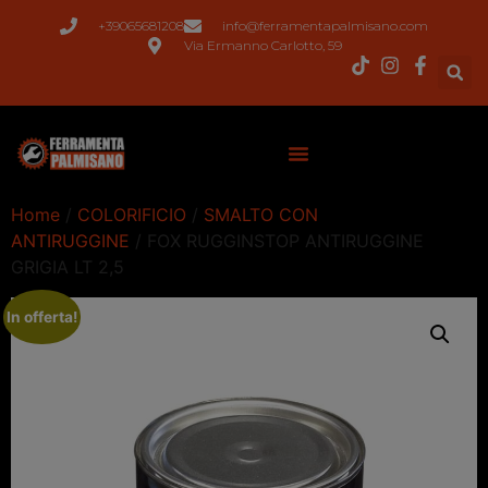
+39065681208
info@ferramentapalmisano.com
Via Ermanno Carlotto, 59
Home
/
COLORIFICIO
/
SMALTO CON
ANTIRUGGINE
/ FOX RUGGINSTOP ANTIRUGGINE
GRIGIA LT 2,5
In offerta!