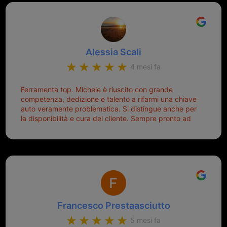
un punto di riferimento per situazioni di questo tipo
lo consiglio a chiunque debba duplicare una chiave
complicata! +++
Alessia Scali
4 mesi fa
Ferramenta top. Michele è riuscito con grande
competenza, dedizione e talento a rifarmi una chiave
auto veramente problematica. Si distingue anche per
la disponibilità e cura del cliente. Sempre pronto ad
aiutarti.
Francesco Prestaasciutto
5 mesi fa