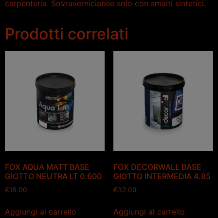
carpenteria. Sovraverniciabile solo con smalti sintetici.
Prodotti correlati
FOX AQUA MATT BASE
FOX DECORWALL BASE
GIOTTO NEUTRA LT 0.600
GIOTTO INTERMEDIA 4.85
€
16.00
€
32.00
Aggiungi al carrello
Aggiungi al carrello