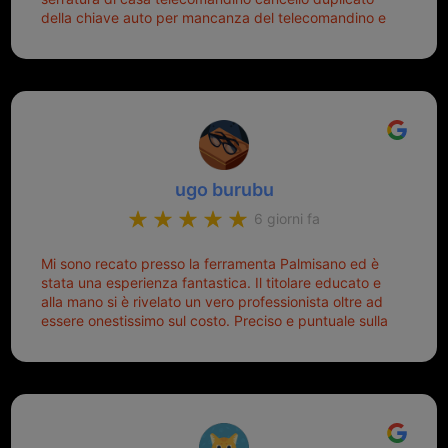
della chiave auto per mancanza del telecomandino e
oggi telecomandino con chiave per auto fatto la
meglio ferramenta de ostia e poi il prorietario il signor
Michele gentilissimo e simpaticissimo
ugo burubu
6 giorni fa
Mi sono recato presso la ferramenta Palmisano ed è
stata una esperienza fantastica. Il titolare educato e
alla mano si è rivelato un vero professionista oltre ad
essere onestissimo sul costo. Preciso e puntuale sulla
consegna.