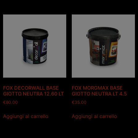
FOX DECORWALL BASE
FOX MORGMAX BASE
GIOTTO NEUTRA 12.60 LT
GIOTTO NEUTRA LT 4.5
€
80.00
€
35.00
Aggiungi al carrello
Aggiungi al carrello