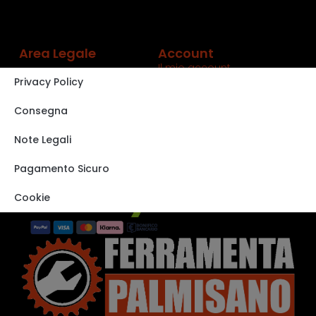
Area Legale
Account
Il mio account
Privacy Policy
Carrello
Shop
Consegna
Track order
Note Legali
VISITA IL NOSTRO
STORE SU EBAY
Pagamento Sicuro
Cookie