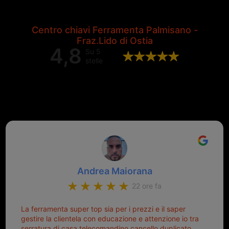
Centro chiavi Ferramenta Palmisano -
Fraz.Lido di Ostia
4,8
Su 5
stelle
Valutazione complessiva di 202
recensioni Google
Andrea Maiorana
22 ore fa
La ferramenta super top sia per i prezzi e il saper
gestire la clientela con educazione e attenzione io tra
serratura di casa telecomandino cancello duplicato