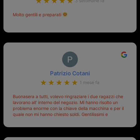
3 settimane fa
Molto gentili e preparati
Patrizio Cotani
1 mese fa
Buonasera a tutti, volevo ringraziare i due ragazzi che
lavorano all’ interno del negozio. Mi hanno risolto un
problema enorme con la chiave della macchina e per il
quale non mi hanno chiesto soldi. Gentilissimi e
disponibili, ringrazio di aver trovato questo negozio.
Sicuramente tornerò qui per qualsiasi altro problema.