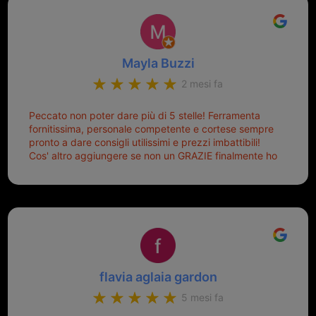
Mayla Buzzi
2 mesi fa
Peccato non poter dare più di 5 stelle! Ferramenta
fornitissima, personale competente e cortese sempre
pronto a dare consigli utilissimi e prezzi imbattibili!
Cos' altro aggiungere se non un GRAZIE finalmente ho
risolto dopo mesi di tentativi fallimentari! Ormai siete il
mio riferimento. Ah dimenticavo...da loro sono riuscita
a duplicare chiavi proticamente introvabili al trove!
Top top top!!!
flavia aglaia gardon
5 mesi fa