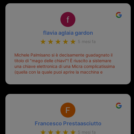
flavia aglaia gardon
5 mesi fa
Michele Palmisano si è decisamente guadagnato il
titolo di "mago delle chiavi"! È riuscito a sistemare
una chiave elettronica di una Micra complicatissima
(quella con la quale puoi aprire la macchina e
metterla in moto senza doverla tirar fuori dalla
borsa!) che era pronta per la pattumiera... Avevo
passato mesi con le due chiavi superstiti in condizioni
pietose, si era perso il coperchietto, la chiave era
fissata con un filo di metallo, per aprire lo sportello
bisognava stare attenti che non ti staccasse la
chiave dal blocchetto e talvolta non faceva bene il
contatto nel quadro e bisognava armeggiare un po',
Francesco Prestaasciutto
praticamente entrare e mettere in moto era un terno
al Lotto; ormai pensavo di dover prendere un mutuo
5 mesi fa