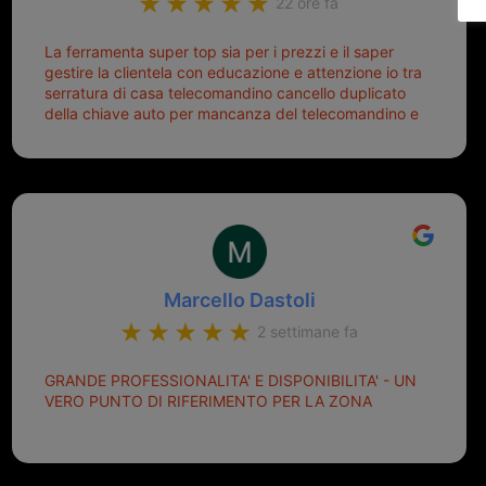
22 ore fa
La ferramenta super top sia per i prezzi e il saper
gestire la clientela con educazione e attenzione io tra
serratura di casa telecomandino cancello duplicato
della chiave auto per mancanza del telecomandino e
oggi telecomandino con chiave per auto fatto la
meglio ferramenta de ostia e poi il prorietario il signor
Michele gentilissimo e simpaticissimo
Marcello Dastoli
2 settimane fa
GRANDE PROFESSIONALITA' E DISPONIBILITA' - UN
VERO PUNTO DI RIFERIMENTO PER LA ZONA