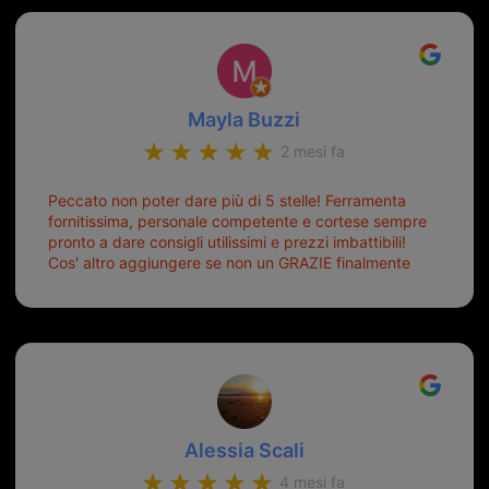
Mayla Buzzi
2 mesi fa
Peccato non poter dare più di 5 stelle! Ferramenta
fornitissima, personale competente e cortese sempre
pronto a dare consigli utilissimi e prezzi imbattibili!
Cos' altro aggiungere se non un GRAZIE finalmente
ho risolto dopo mesi di tentativi fallimentari! Ormai
siete il mio riferimento. Ah dimenticavo...da loro sono
riuscita a duplicare chiavi proticamente introvabili al
trove! Top top top!!!
Alessia Scali
4 mesi fa