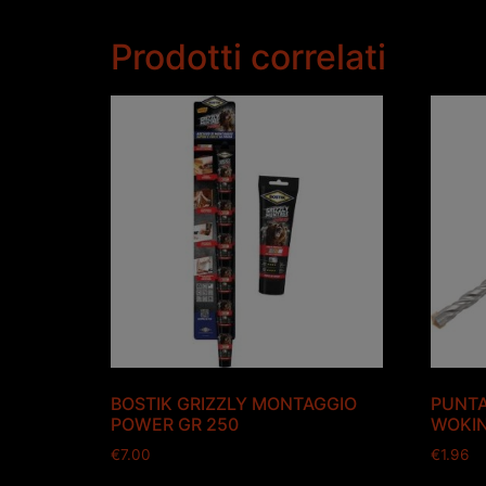
Prodotti correlati
BOSTIK GRIZZLY MONTAGGIO
PUNTA
POWER GR 250
WOKIN
€
7.00
€
1.96