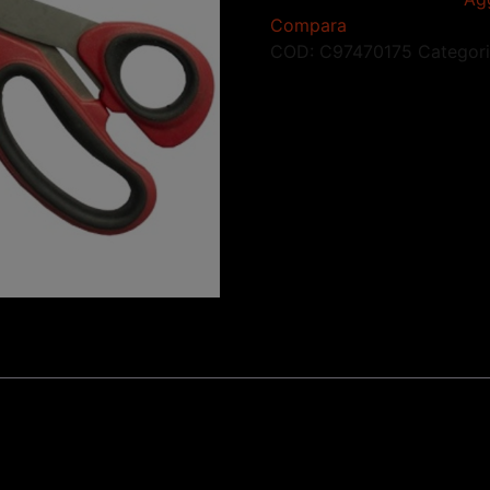
Compara
COD:
C97470175
Categor