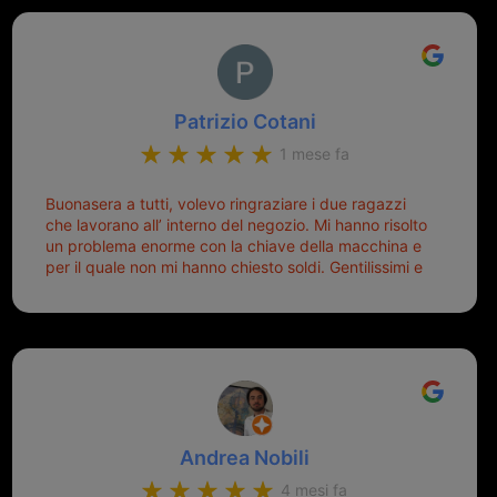
Patrizio Cotani
1 mese fa
Buonasera a tutti, volevo ringraziare i due ragazzi
che lavorano all’ interno del negozio. Mi hanno risolto
un problema enorme con la chiave della macchina e
per il quale non mi hanno chiesto soldi. Gentilissimi e
disponibili, ringrazio di aver trovato questo negozio.
Sicuramente tornerò qui per qualsiasi altro problema.
Andrea Nobili
4 mesi fa