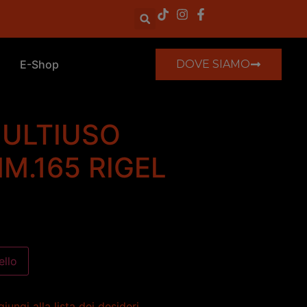
E-Shop
DOVE SIAMO
MULTIUSO
M.165 RIGEL
ello
iungi alla lista dei desideri