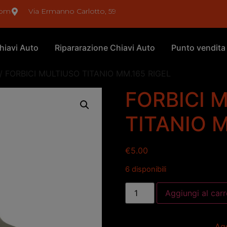
com
Via Ermanno Carlotto, 59
hiavi Auto
Ripararazione Chiavi Auto
Punto vendita
/ FORBICI MULTIUSO TITANIO MM.165 RIGEL
FORBICI 
TITANIO M
€
5.00
6 disponibili
Aggiungi al carr
Agg