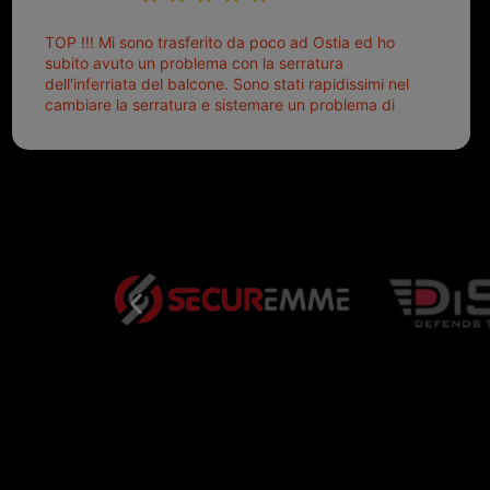
TOP !!! Mi sono trasferito da poco ad Ostia ed ho
subito avuto un problema con la serratura
dell'inferriata del balcone. Sono stati rapidissimi nel
cambiare la serratura e sistemare un problema di
montaggio dell'inferriata. Il tutto ad un prezzo più
che onesto evitando spese ben più esose.
Competenti, gentilissimi ed ottime persone. Diventerà
sicuramente un punto di riferimento per situazioni di
questo tipo