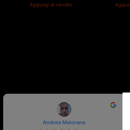
Aggiungi al carrello
Aggiun
Andrea Maiorana