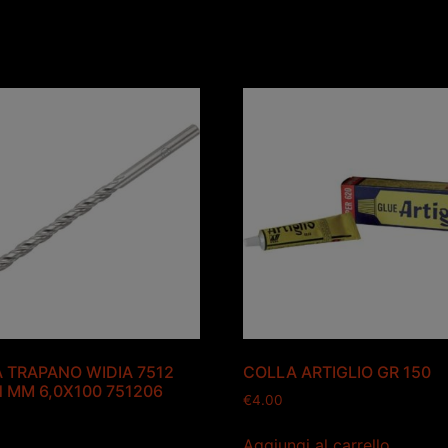
 TRAPANO WIDIA 7512
COLLA ARTIGLIO GR 150
 MM 6,0X100 751206
€
4.00
Aggiungi al carrello