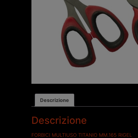
Descrizione
Descrizione
FORBICI MULTIUSO TITANIO MM.165 RIGEL