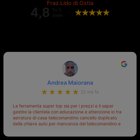
Fraz.Lido di Ostia
4,8
Su 5
stelle
Valutazione complessiva di 202
recensioni Google
Andrea Maiorana
22 ore fa
La ferramenta super top sia per i prezzi e il saper
gestire la clientela con educazione e attenzione io tra
serratura di casa telecomandino cancello duplicato
della chiave auto per mancanza del telecomandino e
oggi telecomandino con chiave per auto fatto la
meglio ferramenta de ostia e poi il prorietario il signor