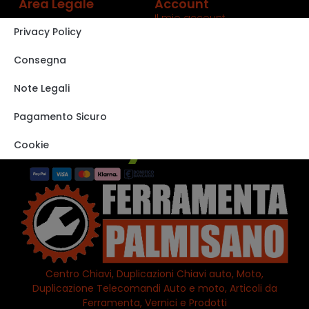
Area Legale
Account
Il mio account
Privacy Policy
Carrello
Shop
Consegna
Track order
Note Legali
VISITA IL NOSTRO
STORE SU EBAY
Pagamento Sicuro
Cookie
Centro Chiavi, Duplicazioni Chiavi auto, Moto,
Duplicazione Telecomandi Auto e moto, Articoli da
Ferramenta, Vernici e Prodotti