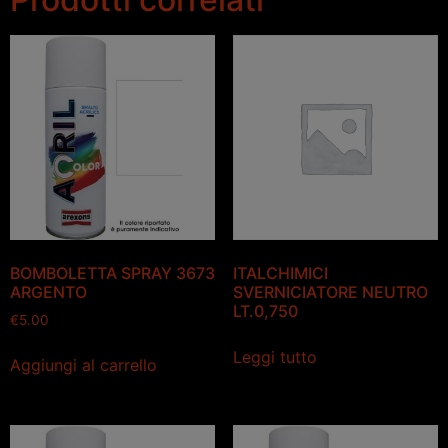
BOMBOLETTA SPRAY 3673
ITALCHIMICI
ARGENTO
SVERNICIATORE NEUTRO
LT.0,750
€
5.00
Leggi tutto
Aggiungi al carrello