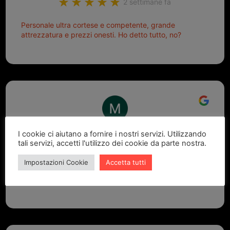
2 settimane fa
Personale ultra cortese e competente, grande
attrezzatura e prezzi onesti. Ho detto tutto, no?
Marcello Dastoli
I cookie ci aiutano a fornire i nostri servizi. Utilizzando
tali servizi, accetti l'utilizzo dei cookie da parte nostra.
2 settimane fa
Impostazioni Cookie
Accetta tutti
GRANDE PROFESSIONALITA' E DISPONIBILITA' - UN
VERO PUNTO DI RIFERIMENTO PER LA ZONA