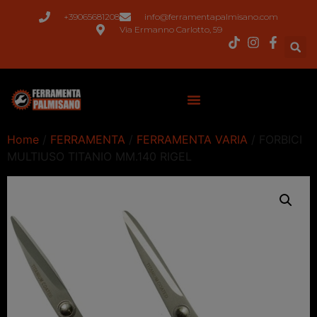
+39065681208
info@ferramentapalmisano.com
Via Ermanno Carlotto, 59
Home
/
FERRAMENTA
/
FERRAMENTA VARIA
/ FORBICI
MULTIUSO TITANIO MM.140 RIGEL