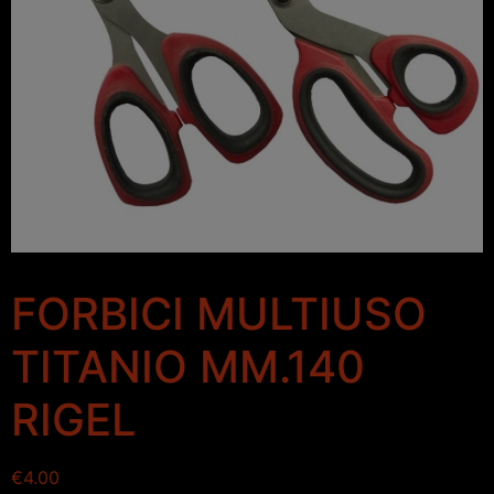
FORBICI MULTIUSO
TITANIO MM.140
RIGEL
€
4.00