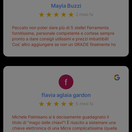
Mayla Buzzi
2 mesi fa
Peccato non poter dare più di 5 stelle! Ferramenta
fornitissima, personale competente e cortese sempre
pronto a dare consigli utilissimi e prezzi imbattibili!
Cos' altro aggiungere se non un GRAZIE finalmente ho
risolto dopo mesi di tentativi fallimentari! Ormai siete il
mio riferimento. Ah dimenticavo...da loro sono riuscita
a duplicare chiavi proticamente introvabili al trove!
Top top top!!!
flavia aglaia gardon
5 mesi fa
Michele Palmisano si è decisamente guadagnato il
titolo di "mago delle chiavi"! È riuscito a sistemare una
chiave elettronica di una Micra complicatissima (quella