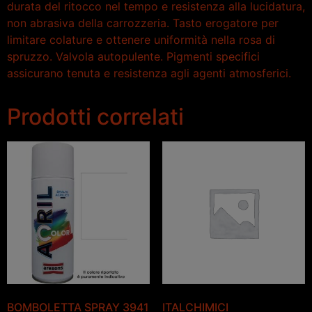
durata del ritocco nel tempo e resistenza alla lucidatura,
non abrasiva della carrozzeria. Tasto erogatore per
limitare colature e ottenere uniformità nella rosa di
spruzzo. Valvola autopulente. Pigmenti specifici
assicurano tenuta e resistenza agli agenti atmosferici.
Prodotti correlati
BOMBOLETTA SPRAY 3941
ITALCHIMICI