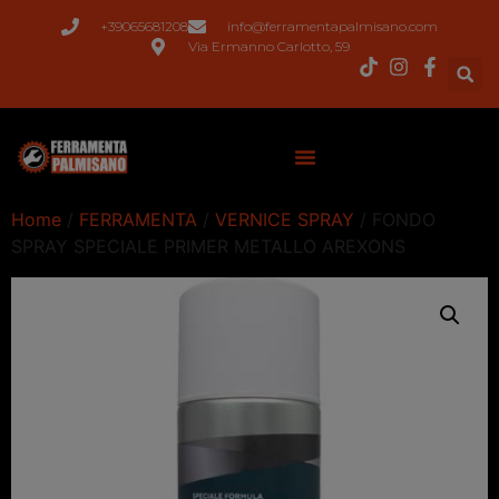
+39065681208
info@ferramentapalmisano.com
Via Ermanno Carlotto, 59
Home
/
FERRAMENTA
/
VERNICE SPRAY
/ FONDO
SPRAY SPECIALE PRIMER METALLO AREXONS