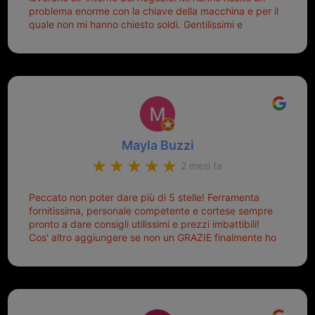
problema enorme con la chiave della macchina e per il
quale non mi hanno chiesto soldi. Gentilissimi e
disponibili, ringrazio di aver trovato questo negozio.
Sicuramente tornerò qui per qualsiasi altro problema.
Mayla Buzzi
2 mesi fa
Peccato non poter dare più di 5 stelle! Ferramenta
fornitissima, personale competente e cortese sempre
pronto a dare consigli utilissimi e prezzi imbattibili!
Cos' altro aggiungere se non un GRAZIE finalmente ho
risolto dopo mesi di tentativi fallimentari! Ormai siete il
mio riferimento. Ah dimenticavo...da loro sono riuscita
a duplicare chiavi proticamente introvabili al trove!
Top top top!!!