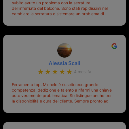
subito avuto un problema con la serratura
nuova (solo la chiave, perché la macchina è rimasta
dell'inferriata del balcone. Sono stati rapidissimi nel
quella di prima), ogni volta che salgo in macchina, il
cambiare la serratura e sistemare un problema di
mio pensiero va subito a Michele perché non dover
montaggio dell'inferriata. Il tutto ad un prezzo più che
cercare la chiave nella borsa è qualcosa che già mi
onesto evitando spese ben più esose. Competenti,
mette di buon umore, e ti fa cominciare bene la
gentilissimi ed ottime persone. Diventerà sicuramente
giornata. Quindi lo ringrazio veramente e soprattutto
un punto di riferimento per situazioni di questo tipo
lo consiglio a chiunque debba duplicare una chiave
complicata! +++
Alessia Scali
4 mesi fa
Ferramenta top. Michele è riuscito con grande
competenza, dedizione e talento a rifarmi una chiave
auto veramente problematica. Si distingue anche per
la disponibilità e cura del cliente. Sempre pronto ad
aiutarti.