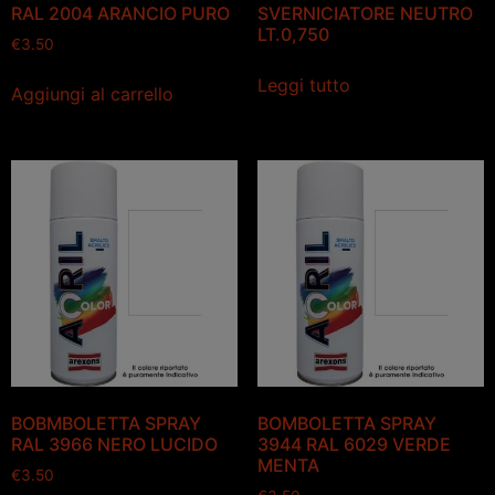
RAL 2004 ARANCIO PURO
SVERNICIATORE NEUTRO
LT.0,750
€
3.50
Leggi tutto
Aggiungi al carrello
BOBMBOLETTA SPRAY
BOMBOLETTA SPRAY
RAL 3966 NERO LUCIDO
3944 RAL 6029 VERDE
MENTA
€
3.50