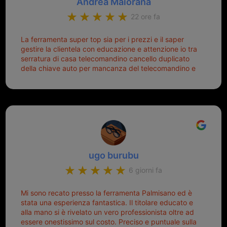
Andrea Maiorana
22 ore fa
La ferramenta super top sia per i prezzi e il saper
gestire la clientela con educazione e attenzione io tra
serratura di casa telecomandino cancello duplicato
della chiave auto per mancanza del telecomandino e
oggi telecomandino con chiave per auto fatto la
meglio ferramenta de ostia e poi il prorietario il signor
Michele gentilissimo e simpaticissimo
ugo burubu
6 giorni fa
Mi sono recato presso la ferramenta Palmisano ed è
stata una esperienza fantastica. Il titolare educato e
alla mano si è rivelato un vero professionista oltre ad
essere onestissimo sul costo. Preciso e puntuale sulla