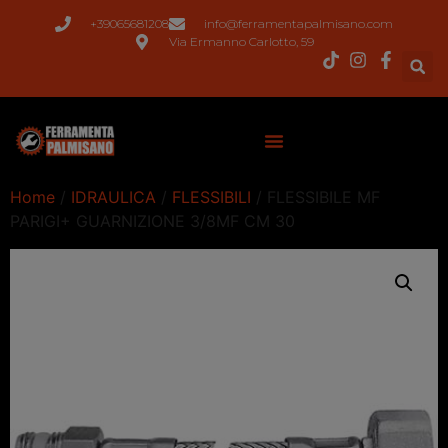
+39065681208
info@ferramentapalmisano.com
Via Ermanno Carlotto, 59
Home
/
IDRAULICA
/
FLESSIBILI
/ FLESSIBILE MF
PARIGI+ GUARNIZIONE 3/8MF CM 30