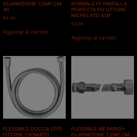
GUARNIZIONE 1/2MF CM
NORMALE FF FARFALLA
40
PERFECTA FIV OTTONE
NICHELATO 3/4F
€
4.48
€
6.66
Aggiungi al carrello
Aggiungi al carrello
FLESSIBILE DOCCIA EFFE
FLESSIBILE MF PARIGI+
OTTONE CROMATO
GUARNIZIONE 1/2MF CM