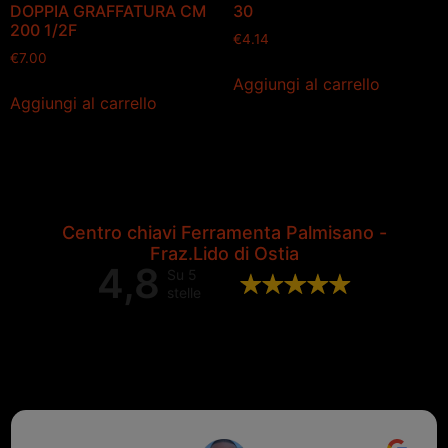
DOPPIA GRAFFATURA CM
30
200 1/2F
€
4.14
€
7.00
Aggiungi al carrello
Aggiungi al carrello
Centro chiavi Ferramenta Palmisano -
Fraz.Lido di Ostia
4,8
Su 5
stelle
Valutazione complessiva di 202
recensioni Google