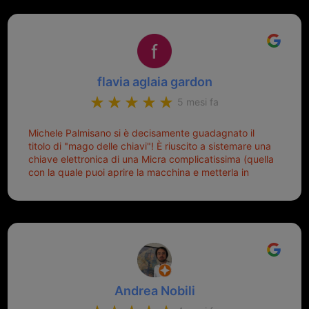
a duplicare chiavi proticamente introvabili al trove!
Top top top!!!
flavia aglaia gardon
5 mesi fa
Michele Palmisano si è decisamente guadagnato il
titolo di "mago delle chiavi"! È riuscito a sistemare una
chiave elettronica di una Micra complicatissima (quella
con la quale puoi aprire la macchina e metterla in
moto senza doverla tirar fuori dalla borsa!) che era
pronta per la pattumiera... Avevo passato mesi con le
due chiavi superstiti in condizioni pietose, si era perso
il coperchietto, la chiave era fissata con un filo di
metallo, per aprire lo sportello bisognava stare attenti
che non ti staccasse la chiave dal blocchetto e
talvolta non faceva bene il contatto nel quadro e
bisognava armeggiare un po', praticamente entrare e
Andrea Nobili
mettere in moto era un terno al Lotto; ormai pensavo
di dover prendere un mutuo per ricomprarle alla