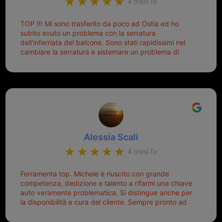
4 mesi fa
Nissan... e invece ho scoperto che la Ferramenta
Palmisano è specializzata in duplicazione di chiavi di
TOP !!! Mi sono trasferito da poco ad Ostia ed ho
tutti i tipi. Adesso che ho la mia fiammante chiave
subito avuto un problema con la serratura
nuova (solo la chiave, perché la macchina è rimasta
dell'inferriata del balcone. Sono stati rapidissimi nel
quella di prima), ogni volta che salgo in macchina, il
cambiare la serratura e sistemare un problema di
mio pensiero va subito a Michele perché non dover
montaggio dell'inferriata. Il tutto ad un prezzo più che
cercare la chiave nella borsa è qualcosa che già mi
onesto evitando spese ben più esose. Competenti,
mette di buon umore, e ti fa cominciare bene la
gentilissimi ed ottime persone. Diventerà sicuramente
giornata. Quindi lo ringrazio veramente e soprattutto
un punto di riferimento per situazioni di questo tipo
lo consiglio a chiunque debba duplicare una chiave
complicata! +++
Alessia Scali
4 mesi fa
Ferramenta top. Michele è riuscito con grande
competenza, dedizione e talento a rifarmi una chiave
auto veramente problematica. Si distingue anche per
la disponibilità e cura del cliente. Sempre pronto ad
aiutarti.