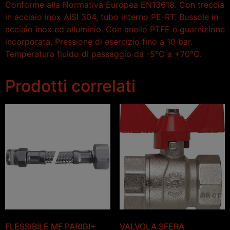
Conforme alla Normativa Europea EN13618. Con treccia
in acciaio inox AISI 304, tubo interno PE-RT. Bussole in
acciaio inox ed alluminio. Con anello PTFE e guarnizione
incorporata. Pressione di esercizio fino a 10 bar.
Temperatura fluido di passaggio da -5°C a +70°C.
Prodotti correlati
FLESSIBILE MF PARIGI+
VALVOLA SFERA