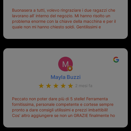
Buonasera a tutti, volevo ringraziare i due ragazzi che
lavorano all’ interno del negozio. Mi hanno risolto un
problema enorme con la chiave della macchina e per il
quale non mi hanno chiesto soldi. Gentilissimi e
disponibili, ringrazio di aver trovato questo negozio.
Sicuramente tornerò qui per qualsiasi altro problema.
Mayla Buzzi
2 mesi fa
Peccato non poter dare più di 5 stelle! Ferramenta
fornitissima, personale competente e cortese sempre
pronto a dare consigli utilissimi e prezzi imbattibili!
Cos' altro aggiungere se non un GRAZIE finalmente ho
risolto dopo mesi di tentativi fallimentari! Ormai siete il
mio riferimento. Ah dimenticavo...da loro sono riuscita