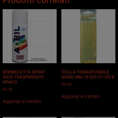
BOMBOLETTA SPRAY
COLLA TERMOFUSIBILE
3930 TRASPARENTE
HAND MM 7X150 CF=PZ 6
OPACO
€
2.00
€
4.50
Aggiungi al carrello
Aggiungi al carrello