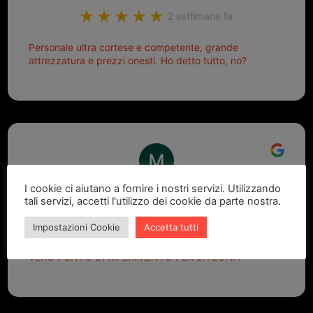
2 settimane fa
Personale ultra cortese e competente, grande
attrezzatura e prezzi onesti. Ho detto tutto, no?
I cookie ci aiutano a fornire i nostri servizi. Utilizzando
Marcello Dastoli
tali servizi, accetti l'utilizzo dei cookie da parte nostra.
2 settimane fa
Impostazioni Cookie
Accetta tutti
GRANDE PROFESSIONALITA' E DISPONIBILITA' - UN
VERO PUNTO DI RIFERIMENTO PER LA ZONA