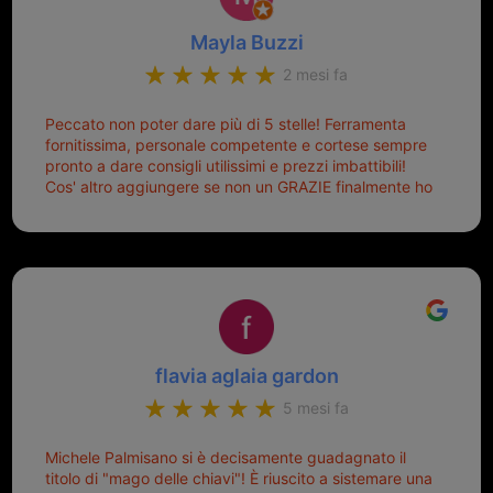
Mayla Buzzi
2 mesi fa
Peccato non poter dare più di 5 stelle! Ferramenta
fornitissima, personale competente e cortese sempre
pronto a dare consigli utilissimi e prezzi imbattibili!
Cos' altro aggiungere se non un GRAZIE finalmente ho
risolto dopo mesi di tentativi fallimentari! Ormai siete il
mio riferimento. Ah dimenticavo...da loro sono riuscita
a duplicare chiavi proticamente introvabili al trove!
Top top top!!!
flavia aglaia gardon
5 mesi fa
Michele Palmisano si è decisamente guadagnato il
titolo di "mago delle chiavi"! È riuscito a sistemare una