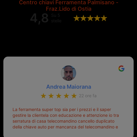
Centro chiavi Ferramenta Palmisano -
Fraz.Lido di Ostia
4,8
Su 5
stelle
Valutazione complessiva di 202
recensioni Google
Andrea Maiorana
22 ore fa
La ferramenta super top sia per i prezzi e il saper
gestire la clientela con educazione e attenzione io tra
serratura di casa telecomandino cancello duplicato
della chiave auto per mancanza del telecomandino e
oggi telecomandino con chiave per auto fatto la