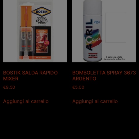
BOSTIK SALDA RAPIDO
BOMBOLETTA SPRAY 3673
MIXER
ARGENTO
€
9.50
€
5.00
Aggiungi al carrello
Aggiungi al carrello