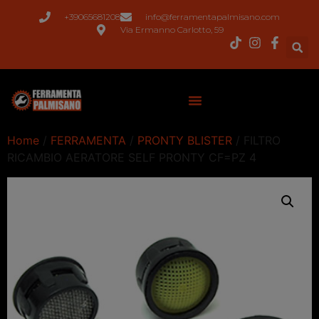
+39065681208
info@ferramentapalmisano.com
Via Ermanno Carlotto, 59
Home
/
FERRAMENTA
/
PRONTY BLISTER
/ FILTRO
RICAMBIO AERATORE SELF PRONTY CF=PZ 4