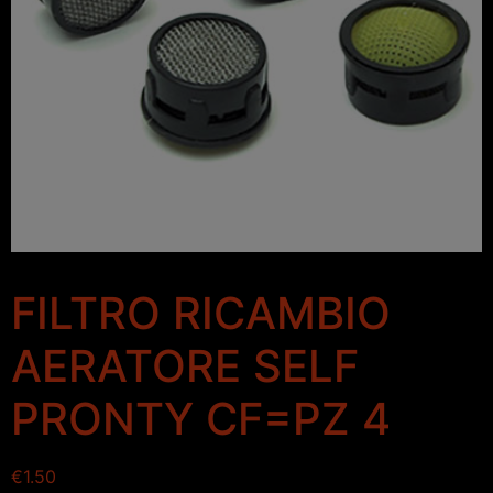
FILTRO RICAMBIO
AERATORE SELF
PRONTY CF=PZ 4
€
1.50