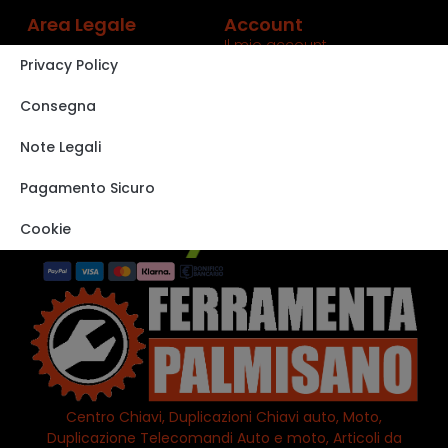
Area Legale
Account
Il mio account
Privacy Policy
Carrello
Shop
Consegna
Track order
Note Legali
VISITA IL NOSTRO
STORE SU EBAY
Pagamento Sicuro
Cookie
Centro Chiavi, Duplicazioni Chiavi auto, Moto,
Duplicazione Telecomandi Auto e moto, Articoli da