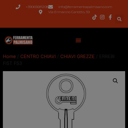
+39065681208
info@ferramentapalmisano.com
Via Ermanno Carlotto, 59
Home
/
CENTRO CHIAVI
/
CHIAVI GREZZE
/ ERREBI
FIST FS3