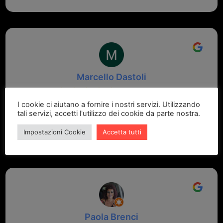
Marcello Dastoli
2 settimane fa
I cookie ci aiutano a fornire i nostri servizi. Utilizzando
tali servizi, accetti l'utilizzo dei cookie da parte nostra.
GRANDE PROFESSIONALITA' E DISPONIBILITA' - UN
VERO PUNTO DI RIFERIMENTO PER LA ZONA
Impostazioni Cookie
Accetta tutti
Paola Brenci