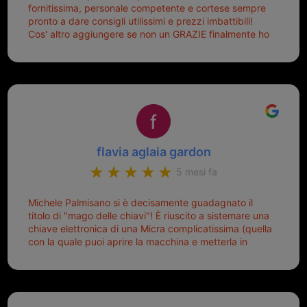
fornitissima, personale competente e cortese sempre
pronto a dare consigli utilissimi e prezzi imbattibili!
Cos' altro aggiungere se non un GRAZIE finalmente ho
risolto dopo mesi di tentativi fallimentari! Ormai siete il
mio riferimento. Ah dimenticavo...da loro sono riuscita
a duplicare chiavi proticamente introvabili al trove!
Top top top!!!
flavia aglaia gardon
5 mesi fa
Michele Palmisano si è decisamente guadagnato il
titolo di "mago delle chiavi"! È riuscito a sistemare una
chiave elettronica di una Micra complicatissima (quella
con la quale puoi aprire la macchina e metterla in
moto senza doverla tirar fuori dalla borsa!) che era
pronta per la pattumiera... Avevo passato mesi con le
due chiavi superstiti in condizioni pietose, si era perso
il coperchietto, la chiave era fissata con un filo di
metallo, per aprire lo sportello bisognava stare attenti