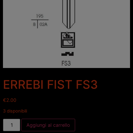
ERREBI FIST FS3
€
2.00
3 disponibili
Aggiungi al carrello