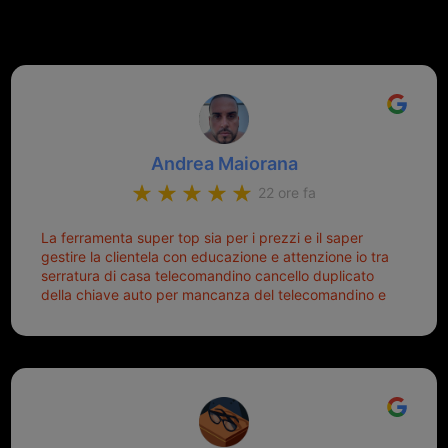
Andrea Maiorana
22 ore fa
La ferramenta super top sia per i prezzi e il saper
gestire la clientela con educazione e attenzione io tra
serratura di casa telecomandino cancello duplicato
della chiave auto per mancanza del telecomandino e
oggi telecomandino con chiave per auto fatto la
meglio ferramenta de ostia e poi il prorietario il signor
Michele gentilissimo e simpaticissimo