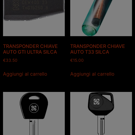
TRANSPONDER CHIAVE
TRANSPONDER CHIAVE
AUTO GTI ULTRA SILCA
AUTO T33 SILCA
€
33.50
€
15.00
Aggiungi al carrello
Aggiungi al carrello