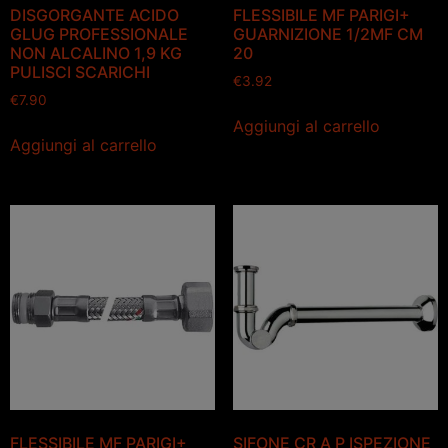
DISGORGANTE ACIDO
FLESSIBILE MF PARIGI+
GLUG PROFESSIONALE
GUARNIZIONE 1/2MF CM
NON ALCALINO 1,9 KG
20
PULISCI SCARICHI
€
3.92
€
7.90
Aggiungi al carrello
Aggiungi al carrello
FLESSIBILE MF PARIGI+
SIFONE CR A P ISPEZIONE