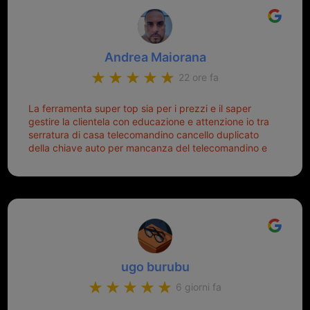
Andrea Maiorana
22 ore fa
La ferramenta super top sia per i prezzi e il saper
gestire la clientela con educazione e attenzione io tra
serratura di casa telecomandino cancello duplicato
della chiave auto per mancanza del telecomandino e
oggi telecomandino con chiave per auto fatto la
meglio ferramenta de ostia e poi il prorietario il signor
Michele gentilissimo e simpaticissimo
ugo burubu
6 giorni fa