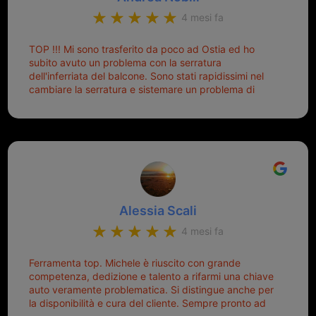
di dover prendere un mutuo per ricomprarle alla
4 mesi fa
Nissan... e invece ho scoperto che la Ferramenta
Palmisano è specializzata in duplicazione di chiavi di
TOP !!! Mi sono trasferito da poco ad Ostia ed ho
tutti i tipi. Adesso che ho la mia fiammante chiave
subito avuto un problema con la serratura
nuova (solo la chiave, perché la macchina è rimasta
dell'inferriata del balcone. Sono stati rapidissimi nel
quella di prima), ogni volta che salgo in macchina, il
cambiare la serratura e sistemare un problema di
mio pensiero va subito a Michele perché non dover
montaggio dell'inferriata. Il tutto ad un prezzo più che
cercare la chiave nella borsa è qualcosa che già mi
onesto evitando spese ben più esose. Competenti,
mette di buon umore, e ti fa cominciare bene la
gentilissimi ed ottime persone. Diventerà sicuramente
giornata. Quindi lo ringrazio veramente e soprattutto
un punto di riferimento per situazioni di questo tipo
lo consiglio a chiunque debba duplicare una chiave
complicata! +++
Alessia Scali
4 mesi fa
Ferramenta top. Michele è riuscito con grande
competenza, dedizione e talento a rifarmi una chiave
auto veramente problematica. Si distingue anche per
la disponibilità e cura del cliente. Sempre pronto ad