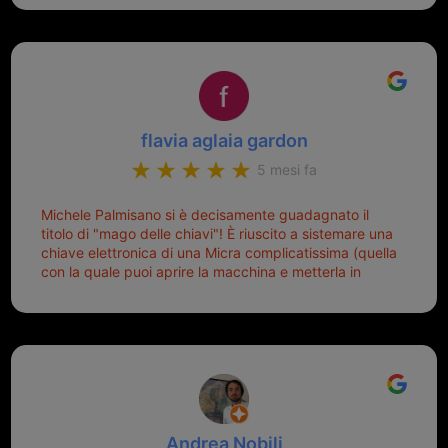
mio riferimento. Ah dimenticavo...da loro sono riuscita
a duplicare chiavi proticamente introvabili al trove!
Top top top!!!
flavia aglaia gardon
5 mesi fa
Michele Palmisano si è decisamente guadagnato il
titolo di "mago delle chiavi"! È riuscito a sistemare una
chiave elettronica di una Micra complicatissima (quella
con la quale puoi aprire la macchina e metterla in
moto senza doverla tirar fuori dalla borsa!) che era
pronta per la pattumiera... Avevo passato mesi con le
due chiavi superstiti in condizioni pietose, si era perso
il coperchietto, la chiave era fissata con un filo di
metallo, per aprire lo sportello bisognava stare attenti
che non ti staccasse la chiave dal blocchetto e
talvolta non faceva bene il contatto nel quadro e
bisognava armeggiare un po', praticamente entrare e
Andrea Nobili
mettere in moto era un terno al Lotto; ormai pensavo