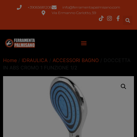
+39065681208
info@ferramentapalmisano.com
Via Ermanno Carlotto, 59
Home
/
IDRAULICA
/
ACCESSORI BAGNO
/ DOCCETTA
IN ABS CROMO 1 FUNZIONE 1/2