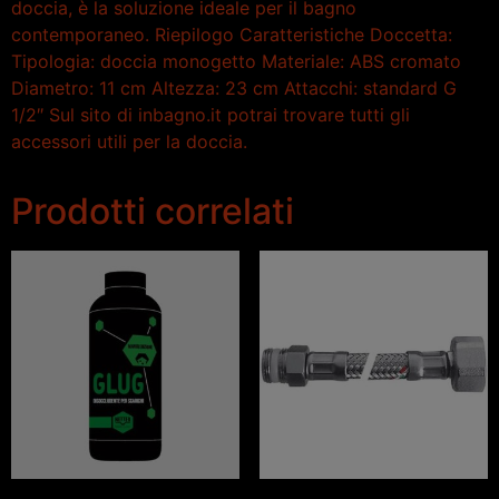
doccia, è la soluzione ideale per il bagno
contemporaneo. Riepilogo Caratteristiche Doccetta:
Tipologia: doccia monogetto Materiale: ABS cromato
Diametro: 11 cm Altezza: 23 cm Attacchi: standard G
1/2″ Sul sito di inbagno.it potrai trovare tutti gli
accessori utili per la doccia.
Prodotti correlati