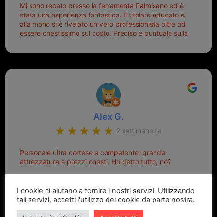
Mi sono recato presso la ferramenta Palmisano ed è
stata una esperienza fantastica. Il titolare educato e
alla mano si è rivelato un vero professionista oltre ad
essere onestissimo sul costo. Preciso e puntuale sulla
consegna.
Alex G.
2 settimane fa
Personale ultra cortese e competente, grande
attrezzatura e prezzi onesti. Ho detto tutto, no?
I cookie ci aiutano a fornire i nostri servizi. Utilizzando
tali servizi, accetti l'utilizzo dei cookie da parte nostra.