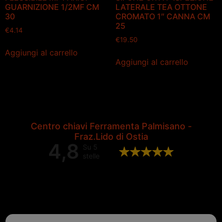
GUARNIZIONE 1/2MF CM
LATERALE TEA OTTONE
30
CROMATO 1″ CANNA CM
25
€
4.14
€
19.50
Aggiungi al carrello
Aggiungi al carrello
Centro chiavi Ferramenta Palmisano -
Fraz.Lido di Ostia
4,8
Su 5
stelle
Valutazione complessiva di 202
recensioni Google