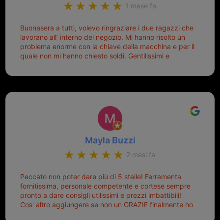
1 mese fa
Buonasera a tutti, volevo ringraziare i due ragazzi che
lavorano all’ interno del negozio. Mi hanno risolto un
problema enorme con la chiave della macchina e per il
quale non mi hanno chiesto soldi. Gentilissimi e
disponibili, ringrazio di aver trovato questo negozio.
Sicuramente tornerò qui per qualsiasi altro problema.
Mayla Buzzi
2 mesi fa
Peccato non poter dare più di 5 stelle! Ferramenta
fornitissima, personale competente e cortese sempre
pronto a dare consigli utilissimi e prezzi imbattibili!
Cos' altro aggiungere se non un GRAZIE finalmente ho
risolto dopo mesi di tentativi fallimentari! Ormai siete il