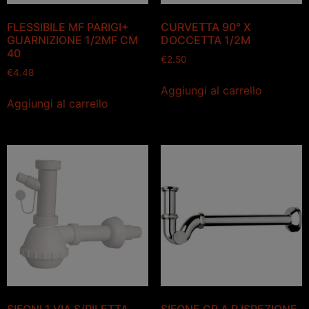
FLESSIBILE MF PARIGI+
CURVETTA 90° X
GUARNIZIONE 1/2MF CM
DOCCETTA 1/2M
40
€
2.50
€
4.48
Aggiungi al carrello
Aggiungi al carrello