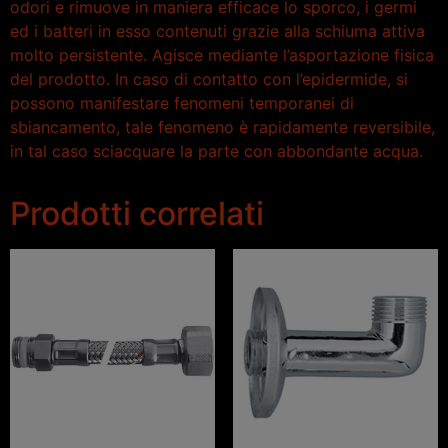
odori e rimuove in maniera efficace lo sporco, i germi
ed i batteri in esso contenuti grazie alla schiuma attiva
molto persistente. Agisce mediante l’asportazione fisica
del prodotto. In caso di contatto con l’epidermide, si
possono manifestare fenomeni temporanei di
sbiancamento, tale fenomeno è rapidamente reversibile,
in tal caso sciacquare la parte con abbondante acqua.
Prodotti correlati