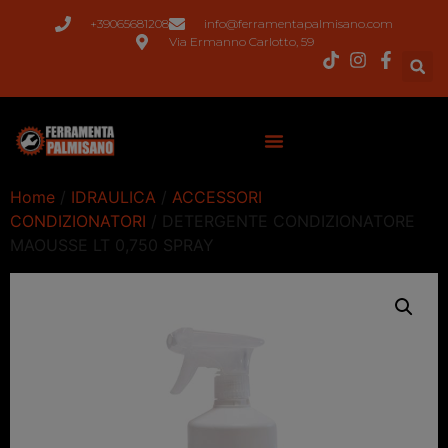
+39065681208
info@ferramentapalmisano.com
Via Ermanno Carlotto, 59
Home
/
IDRAULICA
/
ACCESSORI
CONDIZIONATORI
/ DETERGENTE CONDIZIONATORE
MAOUSSE LT 0,750 SPRAY