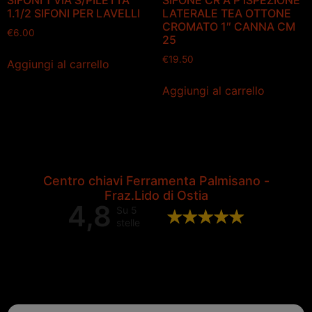
SIFONI 1 VIA S/PILETTA
SIFONE CR A P ISPEZIONE
1.1/2 SIFONI PER LAVELLI
LATERALE TEA OTTONE
CROMATO 1″ CANNA CM
€
6.00
25
€
19.50
Aggiungi al carrello
Aggiungi al carrello
Centro chiavi Ferramenta Palmisano -
Fraz.Lido di Ostia
4,8
Su 5
stelle
Valutazione complessiva di 202
recensioni Google