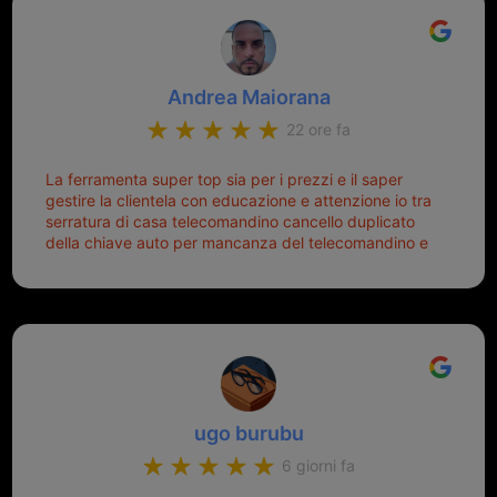
Andrea Maiorana
22 ore fa
La ferramenta super top sia per i prezzi e il saper
gestire la clientela con educazione e attenzione io tra
serratura di casa telecomandino cancello duplicato
della chiave auto per mancanza del telecomandino e
oggi telecomandino con chiave per auto fatto la
meglio ferramenta de ostia e poi il prorietario il signor
Michele gentilissimo e simpaticissimo
ugo burubu
6 giorni fa