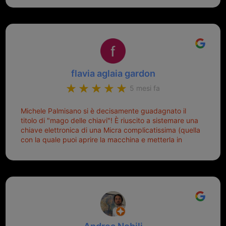
mio riferimento. Ah dimenticavo...da loro sono riuscita
a duplicare chiavi proticamente introvabili al trove!
Top top top!!!
flavia aglaia gardon
5 mesi fa
Michele Palmisano si è decisamente guadagnato il
titolo di "mago delle chiavi"! È riuscito a sistemare una
chiave elettronica di una Micra complicatissima (quella
con la quale puoi aprire la macchina e metterla in
moto senza doverla tirar fuori dalla borsa!) che era
pronta per la pattumiera... Avevo passato mesi con le
due chiavi superstiti in condizioni pietose, si era perso
il coperchietto, la chiave era fissata con un filo di
metallo, per aprire lo sportello bisognava stare attenti
che non ti staccasse la chiave dal blocchetto e
talvolta non faceva bene il contatto nel quadro e
bisognava armeggiare un po', praticamente entrare e
mettere in moto era un terno al Lotto; ormai pensavo