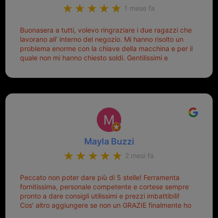
1 mese fa
Buonasera a tutti, volevo ringraziare i due ragazzi che
lavorano all’ interno del negozio. Mi hanno risolto un
problema enorme con la chiave della macchina e per il
quale non mi hanno chiesto soldi. Gentilissimi e
disponibili, ringrazio di aver trovato questo negozio.
Sicuramente tornerò qui per qualsiasi altro problema.
Mayla Buzzi
2 mesi fa
Peccato non poter dare più di 5 stelle! Ferramenta
fornitissima, personale competente e cortese sempre
pronto a dare consigli utilissimi e prezzi imbattibili!
Cos' altro aggiungere se non un GRAZIE finalmente ho
risolto dopo mesi di tentativi fallimentari! Ormai siete il