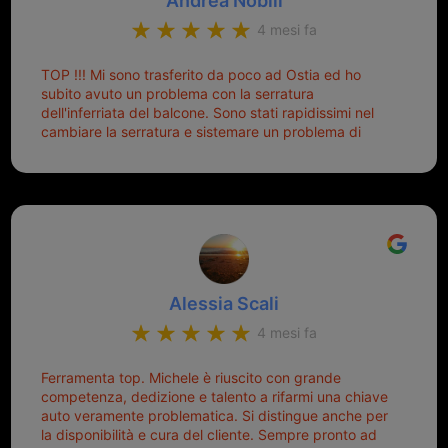
Andrea Nobili
di dover prendere un mutuo per ricomprarle alla
4 mesi fa
Nissan... e invece ho scoperto che la Ferramenta
Palmisano è specializzata in duplicazione di chiavi di
TOP !!! Mi sono trasferito da poco ad Ostia ed ho
tutti i tipi. Adesso che ho la mia fiammante chiave
subito avuto un problema con la serratura
nuova (solo la chiave, perché la macchina è rimasta
dell'inferriata del balcone. Sono stati rapidissimi nel
quella di prima), ogni volta che salgo in macchina, il
cambiare la serratura e sistemare un problema di
mio pensiero va subito a Michele perché non dover
montaggio dell'inferriata. Il tutto ad un prezzo più che
cercare la chiave nella borsa è qualcosa che già mi
onesto evitando spese ben più esose. Competenti,
mette di buon umore, e ti fa cominciare bene la
gentilissimi ed ottime persone. Diventerà sicuramente
giornata. Quindi lo ringrazio veramente e soprattutto
un punto di riferimento per situazioni di questo tipo
lo consiglio a chiunque debba duplicare una chiave
complicata! +++
Alessia Scali
4 mesi fa
Ferramenta top. Michele è riuscito con grande
competenza, dedizione e talento a rifarmi una chiave
auto veramente problematica. Si distingue anche per
la disponibilità e cura del cliente. Sempre pronto ad