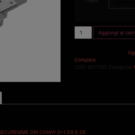
Taglia
Aggiungi al carr
Agg
Compara
COD:
8211765
Categorie:
ECUREMME DM CHIAVI 3+1 DX E SX