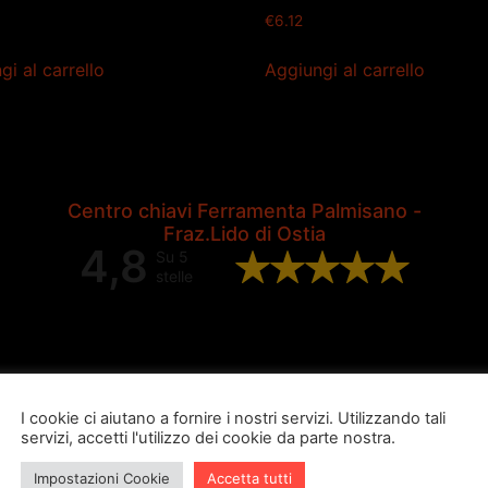
€
6.12
gi al carrello
Aggiungi al carrello
Centro chiavi Ferramenta Palmisano -
Fraz.Lido di Ostia
4,8
Su 5
stelle
Valutazione complessiva di 202
recensioni Google
I cookie ci aiutano a fornire i nostri servizi. Utilizzando tali
servizi, accetti l'utilizzo dei cookie da parte nostra.
Impostazioni Cookie
Accetta tutti