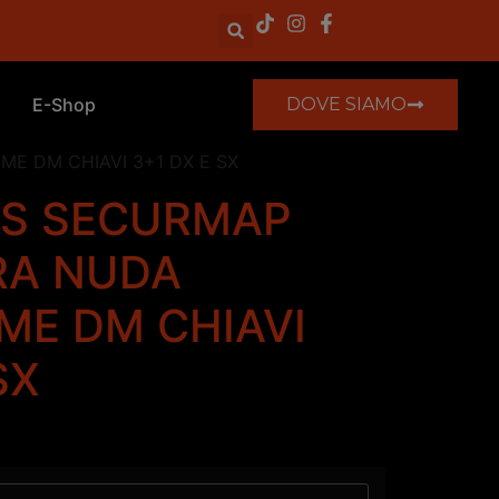
E-Shop
DOVE SIAMO
E DM CHIAVI 3+1 DX E SX
5S SECURMAP
RA NUDA
E DM CHIAVI
SX