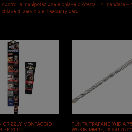
contro la manipolazione e chiave protetta – 4 mandate – c
chiave di servizio e 1 security card
K GRIZZLY MONTAGGIO
PUNTA TRAPANO WIDIA 7
 GR 250
WOKIN MM 16,0X150 7512