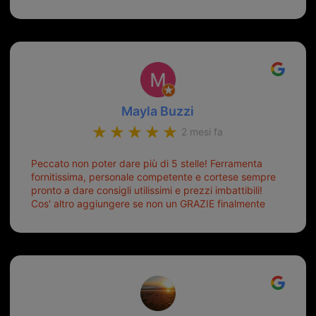
Mayla Buzzi
2 mesi fa
Peccato non poter dare più di 5 stelle! Ferramenta
fornitissima, personale competente e cortese sempre
pronto a dare consigli utilissimi e prezzi imbattibili!
Cos' altro aggiungere se non un GRAZIE finalmente
ho risolto dopo mesi di tentativi fallimentari! Ormai
siete il mio riferimento. Ah dimenticavo...da loro sono
riuscita a duplicare chiavi proticamente introvabili al
trove! Top top top!!!