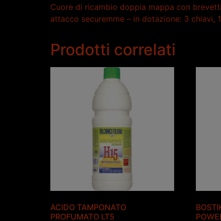
Cuore di ricambio doppia mappa con brevetti 
attacco securemme – in dotazione: 3 chiavi, 1 
Prodotti correlati
ACIDO TAMPONATO
BOSTI
PROFUMATO LT5
POWER