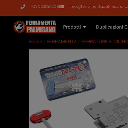
+39065681208
info@ferramentapalmisano.
Prodotti
Duplicazioni C
Home
/
FERRAMENTA
/
SERRATURE E CILIND