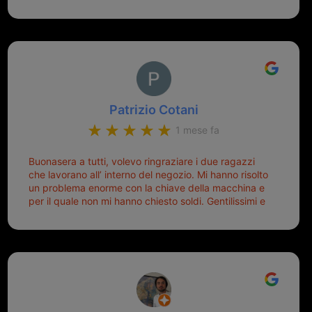
Patrizio Cotani
1 mese fa
Buonasera a tutti, volevo ringraziare i due ragazzi
che lavorano all’ interno del negozio. Mi hanno risolto
un problema enorme con la chiave della macchina e
per il quale non mi hanno chiesto soldi. Gentilissimi e
disponibili, ringrazio di aver trovato questo negozio.
Sicuramente tornerò qui per qualsiasi altro problema.