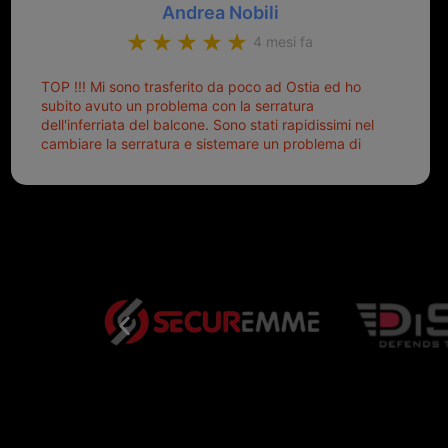
Andrea Nobili
4 mesi fa
TOP !!! Mi sono trasferito da poco ad Ostia ed ho
subito avuto un problema con la serratura
dell'inferriata del balcone. Sono stati rapidissimi nel
cambiare la serratura e sistemare un problema di
montaggio dell'inferriata. Il tutto ad un prezzo più
che onesto evitando spese ben più esose.
Competenti, gentilissimi ed ottime persone. Diventerà
sicuramente un punto di riferimento per situazioni di
questo tipo