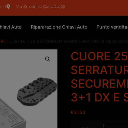
com
Via Ermanno Carlotto, 59
hiavi Auto
Ripararazione Chiavi Auto
Punto vendita
RI
/ CUORE 25S SECURMAP SERRATURA NUDA SECUREMM
CUORE 2
SERRATU
SECUREMM
3+1 DX E 
€
31.50