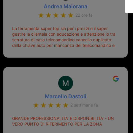
Andrea Maiorana
22 ore fa
La ferramenta super top sia per i prezzi e il saper
gestire la clientela con educazione e attenzione io tra
serratura di casa telecomandino cancello duplicato
della chiave auto per mancanza del telecomandino e
oggi telecomandino con chiave per auto fatto la
meglio ferramenta de ostia e poi il prorietario il signor
Michele gentilissimo e simpaticissimo
Marcello Dastoli
2 settimane fa
GRANDE PROFESSIONALITA' E DISPONIBILITA' - UN
VERO PUNTO DI RIFERIMENTO PER LA ZONA