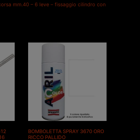
orsa mm.40 – 6 leve – fissaggio cilindro con
512
BOMBOLETTA SPRAY 3670 ORO
16
RICCO PALLIDO