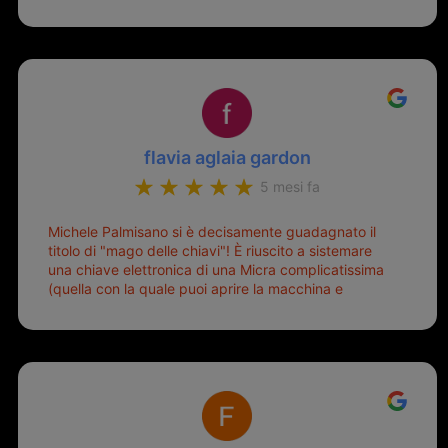
flavia aglaia gardon
5 mesi fa
Michele Palmisano si è decisamente guadagnato il
titolo di "mago delle chiavi"! È riuscito a sistemare
una chiave elettronica di una Micra complicatissima
(quella con la quale puoi aprire la macchina e
metterla in moto senza doverla tirar fuori dalla
borsa!) che era pronta per la pattumiera... Avevo
passato mesi con le due chiavi superstiti in condizioni
pietose, si era perso il coperchietto, la chiave era
fissata con un filo di metallo, per aprire lo sportello
bisognava stare attenti che non ti staccasse la
chiave dal blocchetto e talvolta non faceva bene il
contatto nel quadro e bisognava armeggiare un po',