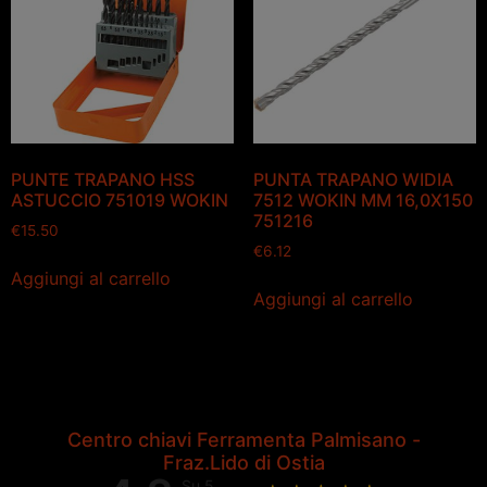
PUNTE TRAPANO HSS
PUNTA TRAPANO WIDIA
ASTUCCIO 751019 WOKIN
7512 WOKIN MM 16,0X150
751216
€
15.50
€
6.12
Aggiungi al carrello
Aggiungi al carrello
Centro chiavi Ferramenta Palmisano -
Fraz.Lido di Ostia
Su 5