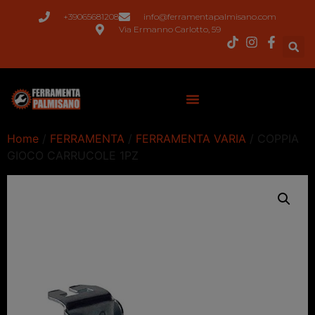
+39065681208
info@ferramentapalmisano.com
Via Ermanno Carlotto, 59
Home
/
FERRAMENTA
/
FERRAMENTA VARIA
/ COPPIA
GIOCO CARRUCOLE 1PZ