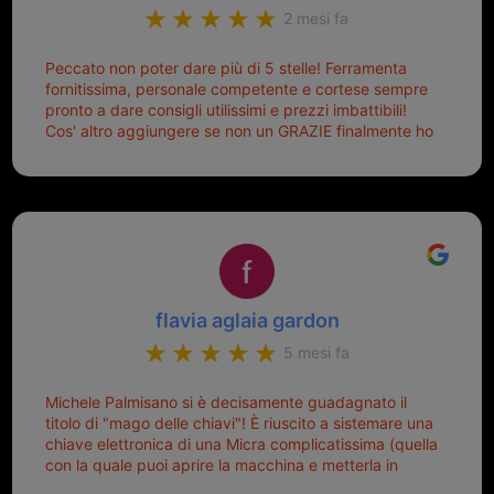
2 mesi fa
Peccato non poter dare più di 5 stelle! Ferramenta
fornitissima, personale competente e cortese sempre
pronto a dare consigli utilissimi e prezzi imbattibili!
Cos' altro aggiungere se non un GRAZIE finalmente ho
risolto dopo mesi di tentativi fallimentari! Ormai siete il
mio riferimento. Ah dimenticavo...da loro sono riuscita
a duplicare chiavi proticamente introvabili al trove!
Top top top!!!
flavia aglaia gardon
5 mesi fa
Michele Palmisano si è decisamente guadagnato il
titolo di "mago delle chiavi"! È riuscito a sistemare una
chiave elettronica di una Micra complicatissima (quella
con la quale puoi aprire la macchina e metterla in
moto senza doverla tirar fuori dalla borsa!) che era