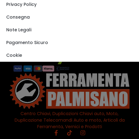
Privacy Policy
Carrello
Shop
Consegna
Track order
Note Legali
VISITA IL NOSTRO
STORE SU EBAY
Pagamento Sicuro
Cookie
Centro Chiavi, Duplicazioni Chiavi auto, Moto,
Duplicazione Telecomandi Auto e moto, Articoli da
Ferramenta, Vernici e Prodotti