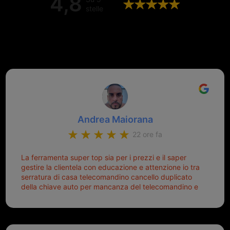
4,8
stelle
Valutazione complessiva di 202
recensioni Google
Andrea Maiorana
22 ore fa
La ferramenta super top sia per i prezzi e il saper
gestire la clientela con educazione e attenzione io tra
serratura di casa telecomandino cancello duplicato
della chiave auto per mancanza del telecomandino e
oggi telecomandino con chiave per auto fatto la
meglio ferramenta de ostia e poi il prorietario il signor
Michele gentilissimo e simpaticissimo