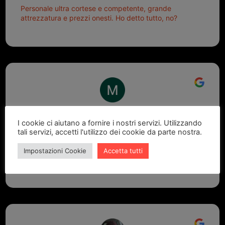
Personale ultra cortese e competente, grande
attrezzatura e prezzi onesti. Ho detto tutto, no?
Marcello Dastoli
I cookie ci aiutano a fornire i nostri servizi. Utilizzando
2 settimane fa
tali servizi, accetti l'utilizzo dei cookie da parte nostra.
GRANDE PROFESSIONALITA' E DISPONIBILITA' - UN
Impostazioni Cookie
Accetta tutti
VERO PUNTO DI RIFERIMENTO PER LA ZONA