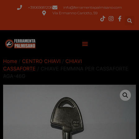
+39065681208
info@ferramentapalmisano.com
Via Ermanno Carlotto, 59
Home
/
CENTRO CHIAVI
/
CHIAVI
CASSAFORTE
/ CHIAVE FEMMINA PER CASSAFORTE
AGA-46G