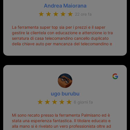
Andrea Maiorana
22 ore fa
La ferramenta super top sia per i prezzi e il saper
gestire la clientela con educazione e attenzione io tra
serratura di casa telecomandino cancello duplicato
della chiave auto per mancanza del telecomandino e
oggi telecomandino con chiave per auto fatto la
meglio ferramenta de ostia e poi il prorietario il signor
Michele gentilissimo e simpaticissimo
ugo burubu
6 giorni fa
Mi sono recato presso la ferramenta Palmisano ed è
stata una esperienza fantastica. Il titolare educato e
alla mano si è rivelato un vero professionista oltre ad