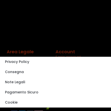
Area Legale
Account
Il mio account
Privacy Policy
Carrello
Shop
Consegna
Track order
Note Legali
VISITA IL NOSTRO
STORE SU EBAY
Pagamento Sicuro
Cookie