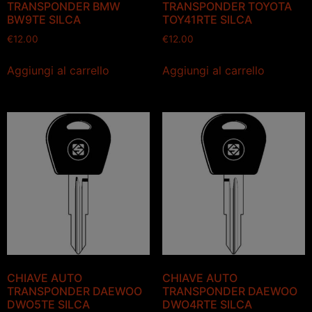
TRANSPONDER BMW
TRANSPONDER TOYOTA
BW9TE SILCA
TOY41RTE SILCA
€
12.00
€
12.00
Aggiungi al carrello
Aggiungi al carrello
CHIAVE AUTO
CHIAVE AUTO
TRANSPONDER DAEWOO
TRANSPONDER DAEWOO
DWO5TE SILCA
DWO4RTE SILCA