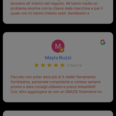
lavorano all’ interno del negozio. Mi hanno risolto un
problema enorme con la chiave della macchina e per il
quale non mi hanno chiesto soldi. Gentilissimi e
disponibili, ringrazio di aver trovato questo negozio.
Sicuramente tornerò qui per qualsiasi altro problema.
Mayla Buzzi
2 mesi fa
Peccato non poter dare più di 5 stelle! Ferramenta
fornitissima, personale competente e cortese sempre
pronto a dare consigli utilissimi e prezzi imbattibili!
Cos' altro aggiungere se non un GRAZIE finalmente ho
risolto dopo mesi di tentativi fallimentari! Ormai siete il
mio riferimento. Ah dimenticavo...da loro sono riuscita
a duplicare chiavi proticamente introvabili al trove!
Top top top!!!