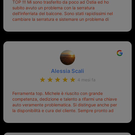
TOP !!! Mi sono trasferito da poco ad Ostia ed ho
tutti i tipi. Adesso che ho la mia fiammante chiave
subito avuto un problema con la serratura
nuova (solo la chiave, perché la macchina è rimasta
dell'inferriata del balcone. Sono stati rapidissimi nel
quella di prima), ogni volta che salgo in macchina, il
cambiare la serratura e sistemare un problema di
mio pensiero va subito a Michele perché non dover
montaggio dell'inferriata. Il tutto ad un prezzo più che
cercare la chiave nella borsa è qualcosa che già mi
onesto evitando spese ben più esose. Competenti,
mette di buon umore, e ti fa cominciare bene la
gentilissimi ed ottime persone. Diventerà sicuramente
giornata. Quindi lo ringrazio veramente e soprattutto
un punto di riferimento per situazioni di questo tipo
lo consiglio a chiunque debba duplicare una chiave
complicata! +++
Alessia Scali
4 mesi fa
Ferramenta top. Michele è riuscito con grande
competenza, dedizione e talento a rifarmi una chiave
auto veramente problematica. Si distingue anche per
la disponibilità e cura del cliente. Sempre pronto ad
aiutarti.