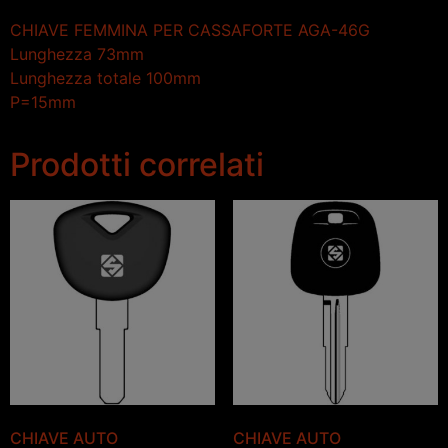
CHIAVE FEMMINA PER CASSAFORTE AGA-46G
Lunghezza 73mm
Lunghezza totale 100mm
P=15mm
Prodotti correlati
CHIAVE AUTO
CHIAVE AUTO