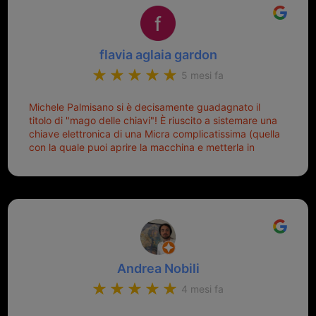
flavia aglaia gardon
5 mesi fa
Michele Palmisano si è decisamente guadagnato il
titolo di "mago delle chiavi"! È riuscito a sistemare una
chiave elettronica di una Micra complicatissima (quella
con la quale puoi aprire la macchina e metterla in
moto senza doverla tirar fuori dalla borsa!) che era
pronta per la pattumiera... Avevo passato mesi con le
due chiavi superstiti in condizioni pietose, si era perso
il coperchietto, la chiave era fissata con un filo di
metallo, per aprire lo sportello bisognava stare attenti
che non ti staccasse la chiave dal blocchetto e
talvolta non faceva bene il contatto nel quadro e
bisognava armeggiare un po', praticamente entrare e
Andrea Nobili
mettere in moto era un terno al Lotto; ormai pensavo
di dover prendere un mutuo per ricomprarle alla
4 mesi fa
Nissan... e invece ho scoperto che la Ferramenta
Palmisano è specializzata in duplicazione di chiavi di