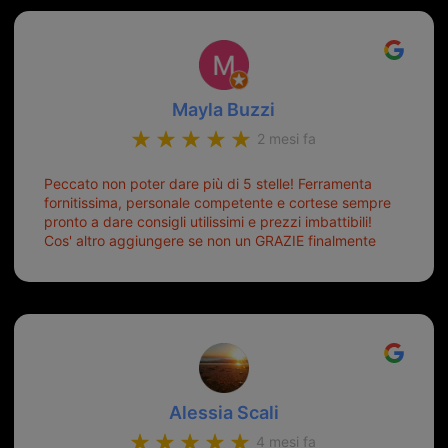
Mayla Buzzi
2 mesi fa
Peccato non poter dare più di 5 stelle! Ferramenta
fornitissima, personale competente e cortese sempre
pronto a dare consigli utilissimi e prezzi imbattibili!
Cos' altro aggiungere se non un GRAZIE finalmente
ho risolto dopo mesi di tentativi fallimentari! Ormai
siete il mio riferimento. Ah dimenticavo...da loro sono
riuscita a duplicare chiavi proticamente introvabili al
trove! Top top top!!!
Alessia Scali
4 mesi fa