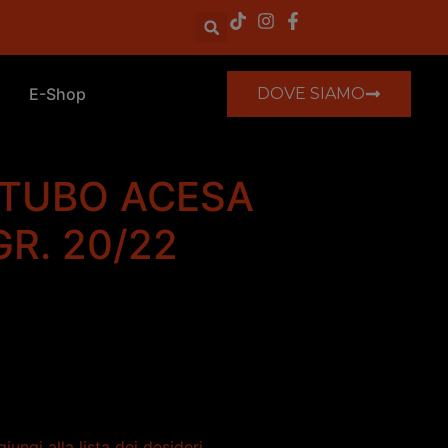
E-Shop
DOVE SIAMO
 TUBO ACESA
GR. 20/22
iungi alla lista dei desideri