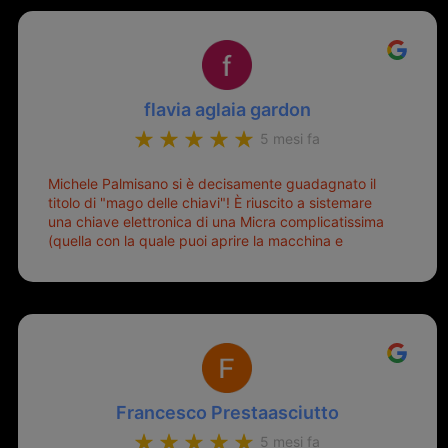
flavia aglaia gardon
5 mesi fa
Michele Palmisano si è decisamente guadagnato il
titolo di "mago delle chiavi"! È riuscito a sistemare
una chiave elettronica di una Micra complicatissima
(quella con la quale puoi aprire la macchina e
metterla in moto senza doverla tirar fuori dalla
borsa!) che era pronta per la pattumiera... Avevo
passato mesi con le due chiavi superstiti in condizioni
pietose, si era perso il coperchietto, la chiave era
fissata con un filo di metallo, per aprire lo sportello
bisognava stare attenti che non ti staccasse la
chiave dal blocchetto e talvolta non faceva bene il
contatto nel quadro e bisognava armeggiare un po',
Francesco Prestaasciutto
praticamente entrare e mettere in moto era un terno
al Lotto; ormai pensavo di dover prendere un mutuo
5 mesi fa