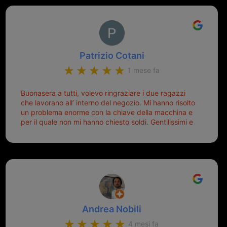
Patrizio Cotani
1 mese fa
Buonasera a tutti, volevo ringraziare i due ragazzi
che lavorano all’ interno del negozio. Mi hanno risolto
un problema enorme con la chiave della macchina e
per il quale non mi hanno chiesto soldi. Gentilissimi e
disponibili, ringrazio di aver trovato questo negozio.
Sicuramente tornerò qui per qualsiasi altro problema.
Andrea Nobili
4 mesi fa