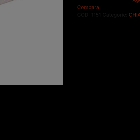
Compara
COD:
1151
Categorie:
CHI