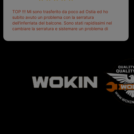
TOP !!! Mi sono trasferito da poco ad Ostia ed ho
subito avuto un problema con la serratura
dell'inferriata del balcone. Sono stati rapidissimi nel
cambiare la serratura e sistemare un problema di
montaggio dell'inferriata. Il tutto ad un prezzo più
che onesto evitando spese ben più esose.
Competenti, gentilissimi ed ottime persone. Diventerà
sicuramente un punto di riferimento per situazioni di
questo tipo