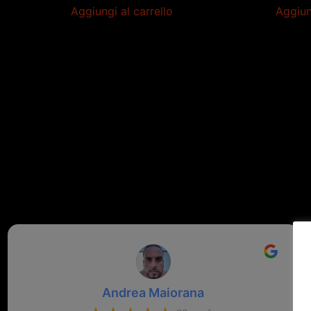
Aggiungi al carrello
Aggiun
Andrea Maiorana