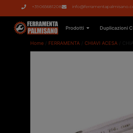
+39065681208
info@ferramentapalmisano.
Prodotti
Duplicazioni C
Home
/
FERRAMENTA
/
CHIAVI ACESA
/ CHI