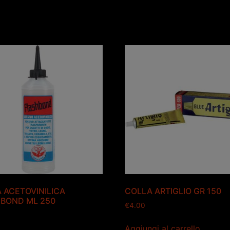
 ACETOVINILICA
COLLA ARTIGLIO GR 150
BOND ML 250
€
4.00
Aggiungi al carrello