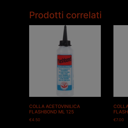
Prodotti correlati
COLLA ACETOVINILICA
COLLA
FLASHBOND ML 125
FLASH
€
4.50
€
7.00