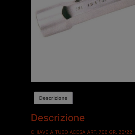
Descrizione
Descrizione
CHIAVE A TUBO ACESA ART. 706 GR. 20/22