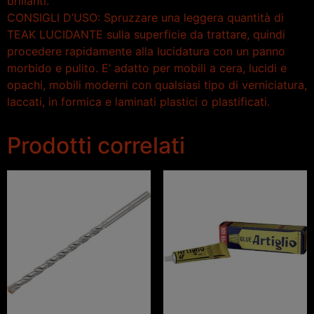
brillanti.
CONSIGLI D’USO: Spruzzare una leggera quantità di
TEAK LUCIDANTE sulla superficie da trattare, quindi
procedere rapidamente alla lucidatura con un panno
morbido e pulito. E’ adatto per mobili a cera, lucidi e
opachi, mobili moderni con qualsiasi tipo di verniciatura,
laccati, in formica e laminati plastici o plastificati.
Prodotti correlati