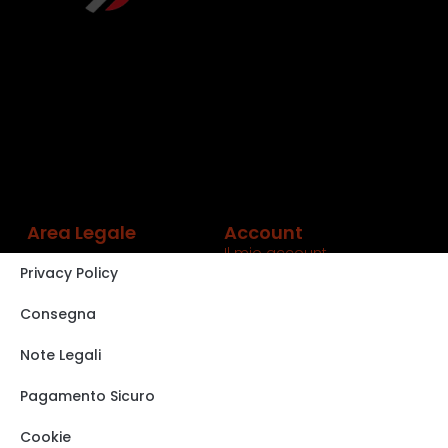
Area Legale
Account
Il mio account
Privacy Policy
Carrello
Shop
Consegna
Track order
Note Legali
VISITA IL NOSTRO
STORE SU EBAY
Pagamento Sicuro
Cookie