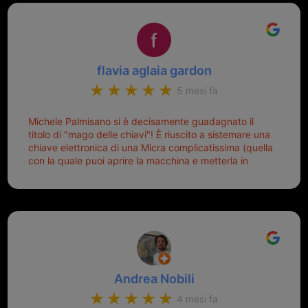
Top top top!!!
flavia aglaia gardon
5 mesi fa
Michele Palmisano si è decisamente guadagnato il
titolo di "mago delle chiavi"! È riuscito a sistemare una
chiave elettronica di una Micra complicatissima (quella
con la quale puoi aprire la macchina e metterla in
moto senza doverla tirar fuori dalla borsa!) che era
pronta per la pattumiera... Avevo passato mesi con le
due chiavi superstiti in condizioni pietose, si era perso
il coperchietto, la chiave era fissata con un filo di
metallo, per aprire lo sportello bisognava stare attenti
che non ti staccasse la chiave dal blocchetto e
talvolta non faceva bene il contatto nel quadro e
bisognava armeggiare un po', praticamente entrare e
Andrea Nobili
mettere in moto era un terno al Lotto; ormai pensavo
di dover prendere un mutuo per ricomprarle alla
4 mesi fa
Nissan... e invece ho scoperto che la Ferramenta