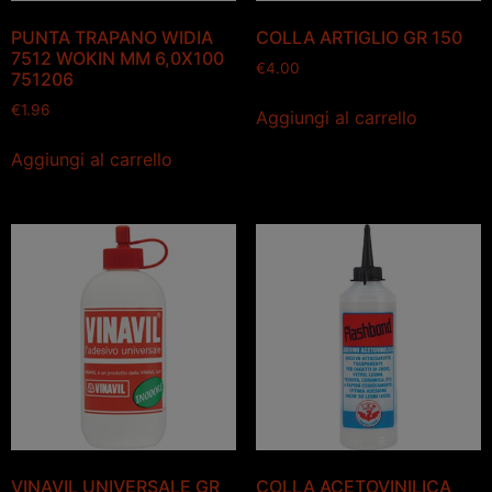
PUNTA TRAPANO WIDIA
COLLA ARTIGLIO GR 150
7512 WOKIN MM 6,0X100
€
4.00
751206
€
1.96
Aggiungi al carrello
Aggiungi al carrello
VINAVIL UNIVERSALE GR
COLLA ACETOVINILICA