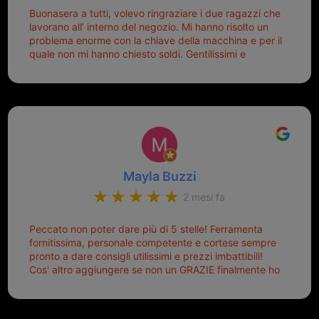
Buonasera a tutti, volevo ringraziare i due ragazzi che
lavorano all’ interno del negozio. Mi hanno risolto un
problema enorme con la chiave della macchina e per il
quale non mi hanno chiesto soldi. Gentilissimi e
disponibili, ringrazio di aver trovato questo negozio.
Sicuramente tornerò qui per qualsiasi altro problema.
Mayla Buzzi
2 mesi fa
Peccato non poter dare più di 5 stelle! Ferramenta
fornitissima, personale competente e cortese sempre
pronto a dare consigli utilissimi e prezzi imbattibili!
Cos' altro aggiungere se non un GRAZIE finalmente ho
risolto dopo mesi di tentativi fallimentari! Ormai siete il
mio riferimento. Ah dimenticavo...da loro sono riuscita
a duplicare chiavi proticamente introvabili al trove!