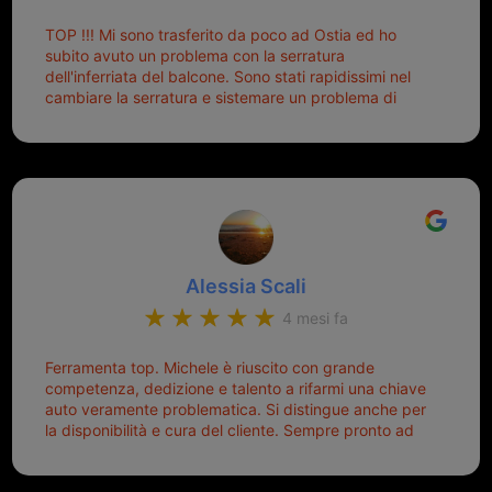
Palmisano è specializzata in duplicazione di chiavi di
TOP !!! Mi sono trasferito da poco ad Ostia ed ho
tutti i tipi. Adesso che ho la mia fiammante chiave
subito avuto un problema con la serratura
nuova (solo la chiave, perché la macchina è rimasta
dell'inferriata del balcone. Sono stati rapidissimi nel
quella di prima), ogni volta che salgo in macchina, il
cambiare la serratura e sistemare un problema di
mio pensiero va subito a Michele perché non dover
montaggio dell'inferriata. Il tutto ad un prezzo più che
cercare la chiave nella borsa è qualcosa che già mi
onesto evitando spese ben più esose. Competenti,
mette di buon umore, e ti fa cominciare bene la
gentilissimi ed ottime persone. Diventerà sicuramente
giornata. Quindi lo ringrazio veramente e soprattutto
un punto di riferimento per situazioni di questo tipo
lo consiglio a chiunque debba duplicare una chiave
complicata! +++
Alessia Scali
4 mesi fa
Ferramenta top. Michele è riuscito con grande
competenza, dedizione e talento a rifarmi una chiave
auto veramente problematica. Si distingue anche per
la disponibilità e cura del cliente. Sempre pronto ad
aiutarti.