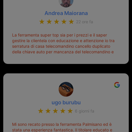
Andrea Maiorana
22 ore fa
La ferramenta super top sia per i prezzi e il saper
gestire la clientela con educazione e attenzione io tra
serratura di casa telecomandino cancello duplicato
della chiave auto per mancanza del telecomandino e
oggi telecomandino con chiave per auto fatto la
meglio ferramenta de ostia e poi il prorietario il signor
Michele gentilissimo e simpaticissimo
ugo burubu
6 giorni fa
Mi sono recato presso la ferramenta Palmisano ed è
stata una esperienza fantastica. Il titolare educato e