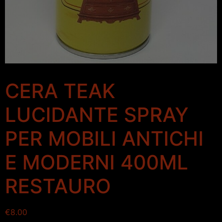
CERA TEAK
LUCIDANTE SPRAY
PER MOBILI ANTICHI
E MODERNI 400ML
RESTAURO
€
8.00