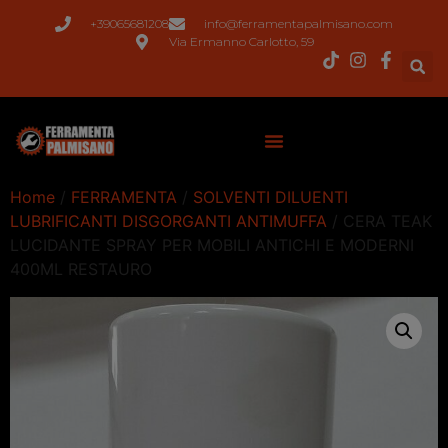
+39065681208
info@ferramentapalmisano.com
Via Ermanno Carlotto, 59
Home
/
FERRAMENTA
/
SOLVENTI DILUENTI
LUBRIFICANTI DISGORGANTI ANTIMUFFA
/ CERA TEAK
LUCIDANTE SPRAY PER MOBILI ANTICHI E MODERNI
400ML RESTAURO