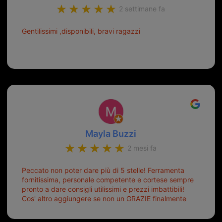
2 settimane fa
Gentilissimi ,disponibili, bravi ragazzi
Mayla Buzzi
2 mesi fa
Peccato non poter dare più di 5 stelle! Ferramenta
fornitissima, personale competente e cortese sempre
pronto a dare consigli utilissimi e prezzi imbattibili!
Cos' altro aggiungere se non un GRAZIE finalmente
ho risolto dopo mesi di tentativi fallimentari! Ormai
siete il mio riferimento. Ah dimenticavo...da loro sono