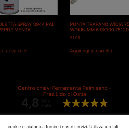
LETTA SPRAY 3944 RAL
PUNTA TRAPANO WIDIA 7
VERDE MENTA
WOKIN MM 6,0X100 7512
€
1.96
gi al carrello
Aggiungi al carrello
Centro chiavi Ferramenta Palmisano -
Fraz.Lido di Ostia
4,8
Su 5
stelle
Valutazione complessiva di 202
recensioni Google
I cookie ci aiutano a fornire i nostri servizi. Utilizzando tali