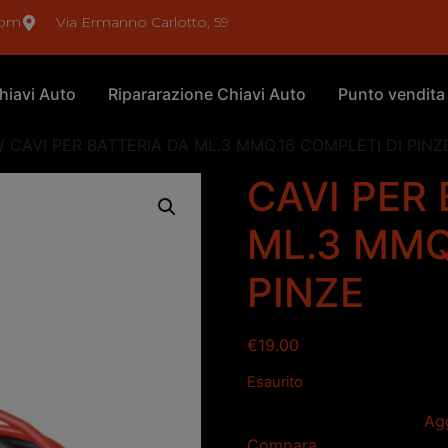
com
Via Ermanno Carlotto, 59
hiavi Auto
Ripararazione Chiavi Auto
Punto vendita
/ CAVI PER BATTERIA DA ML.3 MMQ.16 COMPLETI DI PINZ
CAVI PER
ML.3 MMQ
PINZE
€
19.00
Esaurito
Agg
Compara