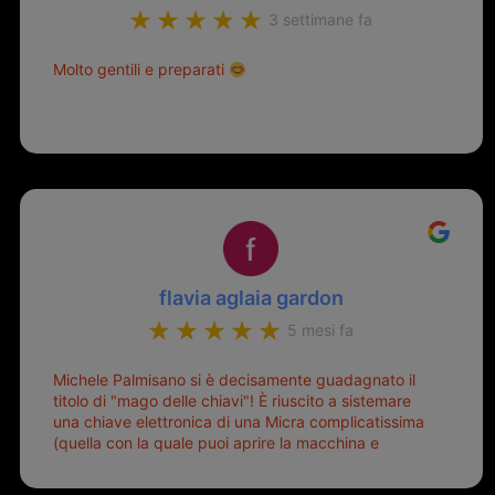
3 settimane fa
Molto gentili e preparati
flavia aglaia gardon
5 mesi fa
Michele Palmisano si è decisamente guadagnato il
titolo di "mago delle chiavi"! È riuscito a sistemare
una chiave elettronica di una Micra complicatissima
(quella con la quale puoi aprire la macchina e
metterla in moto senza doverla tirar fuori dalla
borsa!) che era pronta per la pattumiera... Avevo