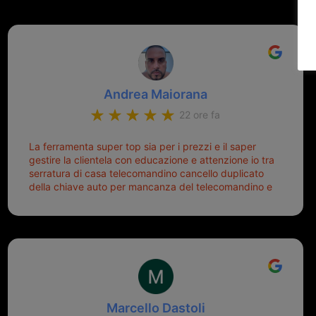
Andrea Maiorana
22 ore fa
La ferramenta super top sia per i prezzi e il saper
gestire la clientela con educazione e attenzione io tra
serratura di casa telecomandino cancello duplicato
della chiave auto per mancanza del telecomandino e
oggi telecomandino con chiave per auto fatto la
meglio ferramenta de ostia e poi il prorietario il signor
Michele gentilissimo e simpaticissimo
Marcello Dastoli