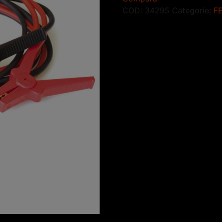
COD:
34295
Categorie:
F