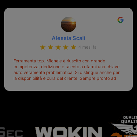
riuscita a duplicare chiavi proticamente introvabili al
trove! Top top top!!!
Alessia Scali
4 mesi fa
Ferramenta top. Michele è riuscito con grande
competenza, dedizione e talento a rifarmi una chiave
auto veramente problematica. Si distingue anche per
la disponibilità e cura del cliente. Sempre pronto ad
aiutarti.