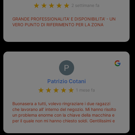
2 settimane fa
GRANDE PROFESSIONALITA' E DISPONIBILITA' - UN
VERO PUNTO DI RIFERIMENTO PER LA ZONA
Patrizio Cotani
1 mese fa
Buonasera a tutti, volevo ringraziare i due ragazzi
che lavorano all’ interno del negozio. Mi hanno risolto
un problema enorme con la chiave della macchina e
per il quale non mi hanno chiesto soldi. Gentilissimi e
disponibili, ringrazio di aver trovato questo negozio.
Sicuramente tornerò qui per qualsiasi altro problema.