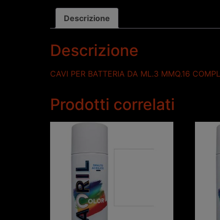
Descrizione
Descrizione
CAVI PER BATTERIA DA ML.3 MMQ.16 COMPLE
Prodotti correlati