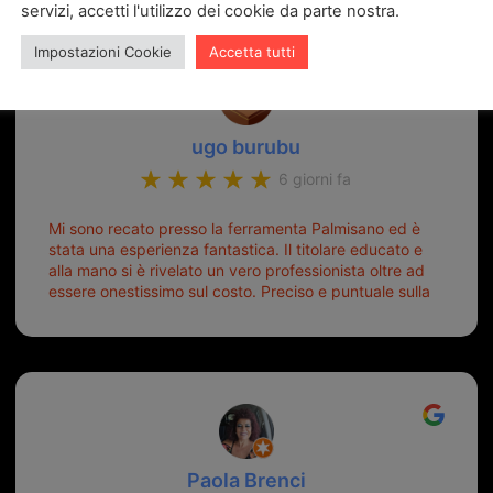
servizi, accetti l'utilizzo dei cookie da parte nostra.
Impostazioni Cookie
Accetta tutti
ugo burubu
6 giorni fa
Mi sono recato presso la ferramenta Palmisano ed è
stata una esperienza fantastica. Il titolare educato e
alla mano si è rivelato un vero professionista oltre ad
essere onestissimo sul costo. Preciso e puntuale sulla
consegna.
Paola Brenci