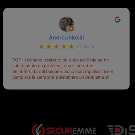
Andrea Nobili
4 mesi fa
TOP !!! Mi sono trasferito da poco ad Ostia ed ho
subito avuto un problema con la serratura
dell'inferriata del balcone. Sono stati rapidissimi nel
cambiare la serratura e sistemare un problema di
montaggio dell'inferriata. Il tutto ad un prezzo più
che onesto evitando spese ben più esose.
Competenti, gentilissimi ed ottime persone. Diventerà
sicuramente un punto di riferimento per situazioni di
questo tipo