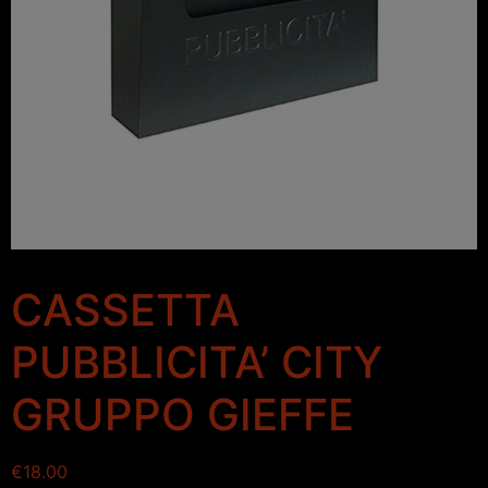
CASSETTA
PUBBLICITA’ CITY
GRUPPO GIEFFE
€
18.00