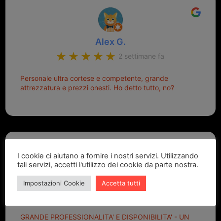
Alex G.
2 settimane fa
Personale ultra cortese e competente, grande
attrezzatura e prezzi onesti. Ho detto tutto, no?
I cookie ci aiutano a fornire i nostri servizi. Utilizzando
tali servizi, accetti l'utilizzo dei cookie da parte nostra.
Marcello Dastoli
Impostazioni Cookie
Accetta tutti
2 settimane fa
GRANDE PROFESSIONALITA' E DISPONIBILITA' - UN