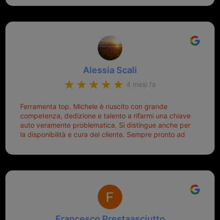
onesto evitando spese ben più esose. Competenti,
mette di buon umore, e ti fa cominciare bene la
gentilissimi ed ottime persone. Diventerà sicuramente
giornata. Quindi lo ringrazio veramente e soprattutto
un punto di riferimento per situazioni di questo tipo
lo consiglio a chiunque debba duplicare una chiave
complicata! +++
Alessia Scali
4 mesi fa
Ferramenta top. Michele è riuscito con grande
competenza, dedizione e talento a rifarmi una chiave
auto veramente problematica. Si distingue anche per
la disponibilità e cura del cliente. Sempre pronto ad
aiutarti.
Francesco Prestaasciutto