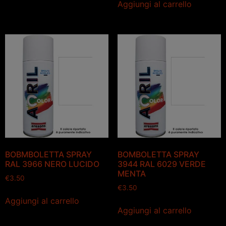
Aggiungi al carrello
BOBMBOLETTA SPRAY
BOMBOLETTA SPRAY
RAL 3966 NERO LUCIDO
3944 RAL 6029 VERDE
MENTA
€
3.50
€
3.50
Aggiungi al carrello
Aggiungi al carrello