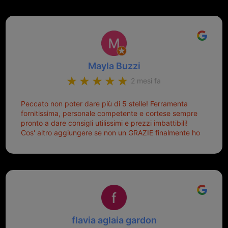
Mayla Buzzi
2 mesi fa
Peccato non poter dare più di 5 stelle! Ferramenta
fornitissima, personale competente e cortese sempre
pronto a dare consigli utilissimi e prezzi imbattibili!
Cos' altro aggiungere se non un GRAZIE finalmente ho
risolto dopo mesi di tentativi fallimentari! Ormai siete il
mio riferimento. Ah dimenticavo...da loro sono riuscita
a duplicare chiavi proticamente introvabili al trove!
Top top top!!!
flavia aglaia gardon