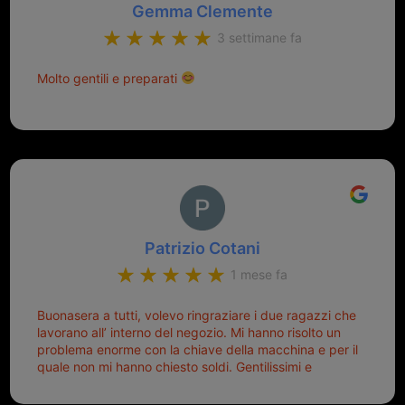
Gemma Clemente
3 settimane fa
Molto gentili e preparati
Patrizio Cotani
1 mese fa
Buonasera a tutti, volevo ringraziare i due ragazzi che
lavorano all’ interno del negozio. Mi hanno risolto un
problema enorme con la chiave della macchina e per il
quale non mi hanno chiesto soldi. Gentilissimi e
disponibili, ringrazio di aver trovato questo negozio.
Sicuramente tornerò qui per qualsiasi altro problema.