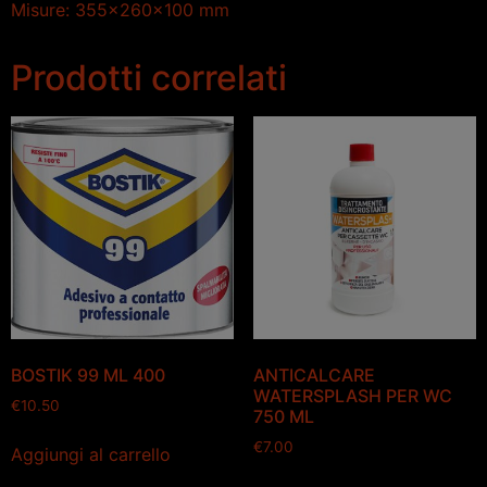
Misure: 355x260x100 mm
Prodotti correlati
BOSTIK 99 ML 400
ANTICALCARE
WATERSPLASH PER WC
€
10.50
750 ML
€
7.00
Aggiungi al carrello