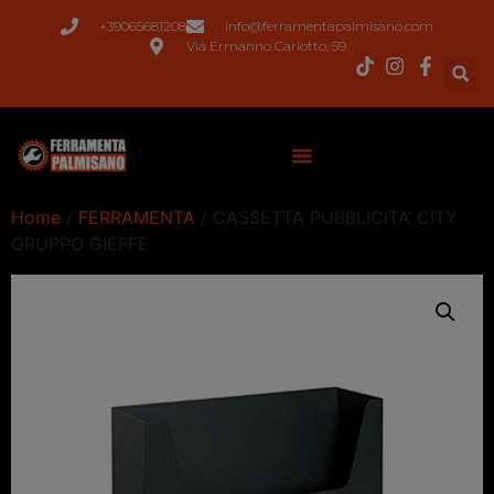
+39065681208
info@ferramentapalmisano.com
Via Ermanno Carlotto, 59
Home
/
FERRAMENTA
/ CASSETTA PUBBLICITA’ CITY
GRUPPO GIEFFE