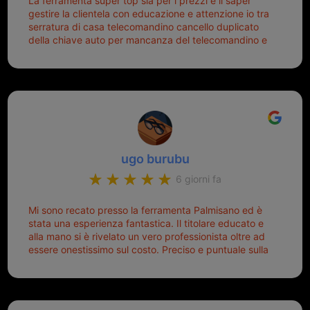
La ferramenta super top sia per i prezzi e il saper
gestire la clientela con educazione e attenzione io tra
serratura di casa telecomandino cancello duplicato
della chiave auto per mancanza del telecomandino e
oggi telecomandino con chiave per auto fatto la
meglio ferramenta de ostia e poi il prorietario il signor
Michele gentilissimo e simpaticissimo
ugo burubu
6 giorni fa
Mi sono recato presso la ferramenta Palmisano ed è
stata una esperienza fantastica. Il titolare educato e
alla mano si è rivelato un vero professionista oltre ad
essere onestissimo sul costo. Preciso e puntuale sulla
consegna.