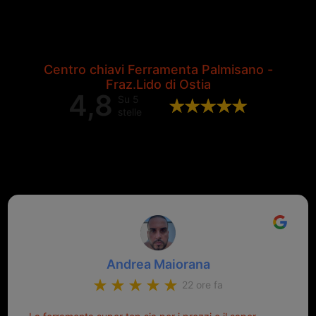
Centro chiavi Ferramenta Palmisano -
Fraz.Lido di Ostia
4,8
Su 5
stelle
Valutazione complessiva di 202
recensioni Google
Andrea Maiorana
22 ore fa