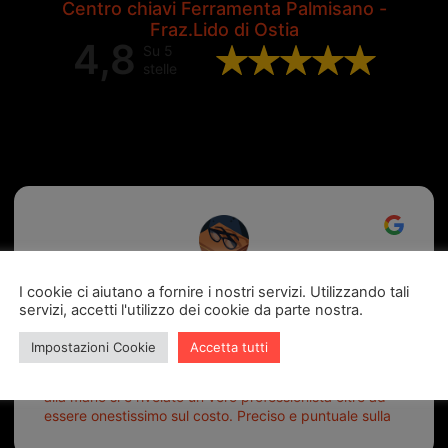
Centro chiavi Ferramenta Palmisano -
Fraz.Lido di Ostia
4,8
Su 5
stelle
Valutazione complessiva di 202
recensioni Google
ugo burubu
I cookie ci aiutano a fornire i nostri servizi. Utilizzando tali
servizi, accetti l'utilizzo dei cookie da parte nostra.
6 giorni fa
Impostazioni Cookie
Accetta tutti
Mi sono recato presso la ferramenta Palmisano ed è
stata una esperienza fantastica. Il titolare educato e
alla mano si è rivelato un vero professionista oltre ad
essere onestissimo sul costo. Preciso e puntuale sulla
consegna.