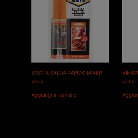
BOSTIK SALDA RAPIDO MIXER
VINAV
€
9.50
€
3.00
Aggiungi al carrello
Aggiun