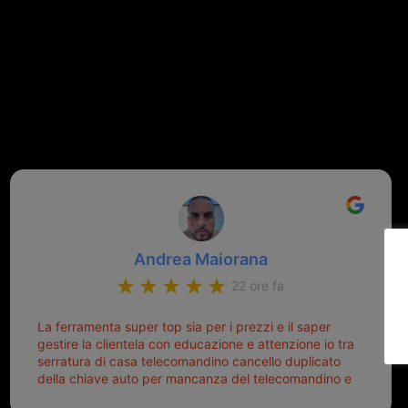
Andrea Maiorana
22 ore fa
La ferramenta super top sia per i prezzi e il saper
gestire la clientela con educazione e attenzione io tra
serratura di casa telecomandino cancello duplicato
della chiave auto per mancanza del telecomandino e
oggi telecomandino con chiave per auto fatto la