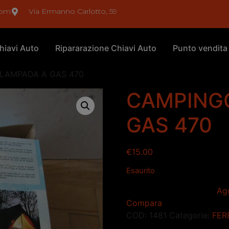
com
Via Ermanno Carlotto, 59
hiavi Auto
Ripararazione Chiavi Auto
Punto vendita
LAMPADA A GAS 470
CAMPING
GAS 470
€
15.00
Esaurito
Agg
Compara
COD:
1481
Categorie:
FER