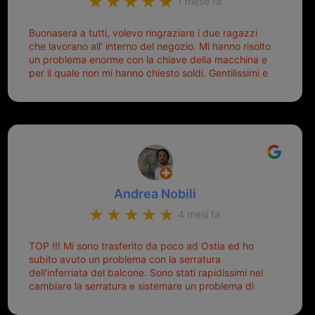
1 mese fa
Buonasera a tutti, volevo ringraziare i due ragazzi
che lavorano all’ interno del negozio. Mi hanno risolto
un problema enorme con la chiave della macchina e
per il quale non mi hanno chiesto soldi. Gentilissimi e
disponibili, ringrazio di aver trovato questo negozio.
Sicuramente tornerò qui per qualsiasi altro problema.
Andrea Nobili
4 mesi fa
TOP !!! Mi sono trasferito da poco ad Ostia ed ho
subito avuto un problema con la serratura
dell'inferriata del balcone. Sono stati rapidissimi nel
cambiare la serratura e sistemare un problema di
montaggio dell'inferriata. Il tutto ad un prezzo più
che onesto evitando spese ben più esose.