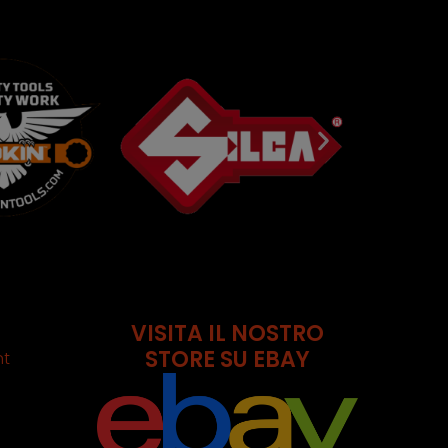
cominciare bene la giornata. Quindi lo ringrazio
veramente e soprattutto lo consiglio a chiunque
debba duplicare una chiave complicata! +++
VISITA IL NOSTRO
STORE SU EBAY
nt