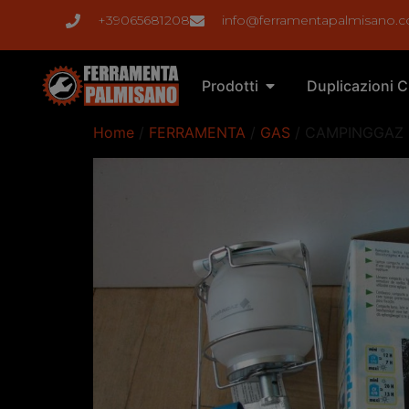
+39065681208
info@ferramentapalmisano.
Prodotti
Duplicazioni C
Home
/
FERRAMENTA
/
GAS
/ CAMPINGGAZ 