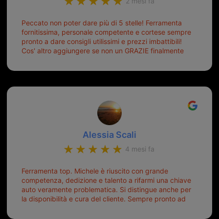
2 mesi fa
Peccato non poter dare più di 5 stelle! Ferramenta
fornitissima, personale competente e cortese sempre
pronto a dare consigli utilissimi e prezzi imbattibili!
Cos' altro aggiungere se non un GRAZIE finalmente
ho risolto dopo mesi di tentativi fallimentari! Ormai
siete il mio riferimento. Ah dimenticavo...da loro sono
riuscita a duplicare chiavi proticamente introvabili al
trove! Top top top!!!
Alessia Scali
4 mesi fa
Ferramenta top. Michele è riuscito con grande
competenza, dedizione e talento a rifarmi una chiave
auto veramente problematica. Si distingue anche per
la disponibilità e cura del cliente. Sempre pronto ad
aiutarti.