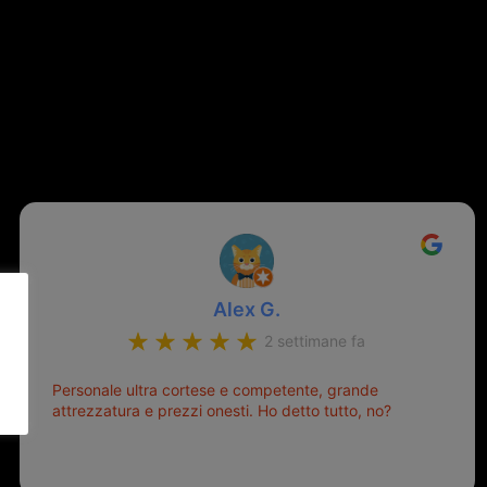
Alex G.
2 settimane fa
Personale ultra cortese e competente, grande
attrezzatura e prezzi onesti. Ho detto tutto, no?