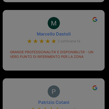
meglio ferramenta de ostia e poi il prorietario il signor
Michele gentilissimo e simpaticissimo
Marcello Dastoli
2 settimane fa
GRANDE PROFESSIONALITA' E DISPONIBILITA' - UN
VERO PUNTO DI RIFERIMENTO PER LA ZONA
Patrizio Cotani