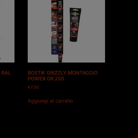
 RAL
BOSTIK GRIZZLY MONTAGGIO
POWER GR 250
€
7.00
Aggiungi al carrello