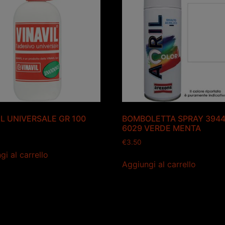
IL UNIVERSALE GR 100
BOMBOLETTA SPRAY 3944
6029 VERDE MENTA
€
3.50
gi al carrello
Aggiungi al carrello