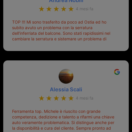
Andrea Nobili
di dover prendere un mutuo per ricomprarle alla
4 mesi fa
Nissan... e invece ho scoperto che la Ferramenta
Palmisano è specializzata in duplicazione di chiavi di
TOP !!! Mi sono trasferito da poco ad Ostia ed ho
tutti i tipi. Adesso che ho la mia fiammante chiave
subito avuto un problema con la serratura
nuova (solo la chiave, perché la macchina è rimasta
dell'inferriata del balcone. Sono stati rapidissimi nel
quella di prima), ogni volta che salgo in macchina, il
cambiare la serratura e sistemare un problema di
mio pensiero va subito a Michele perché non dover
montaggio dell'inferriata. Il tutto ad un prezzo più che
cercare la chiave nella borsa è qualcosa che già mi
onesto evitando spese ben più esose. Competenti,
mette di buon umore, e ti fa cominciare bene la
gentilissimi ed ottime persone. Diventerà sicuramente
giornata. Quindi lo ringrazio veramente e soprattutto
un punto di riferimento per situazioni di questo tipo
lo consiglio a chiunque debba duplicare una chiave
complicata! +++
Alessia Scali
4 mesi fa
Ferramenta top. Michele è riuscito con grande
competenza, dedizione e talento a rifarmi una chiave
auto veramente problematica. Si distingue anche per
la disponibilità e cura del cliente. Sempre pronto ad