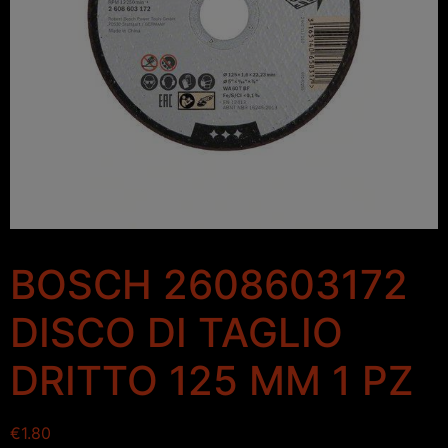
BOSCH 2608603172
DISCO DI TAGLIO
DRITTO 125 MM 1 PZ
€
1.80