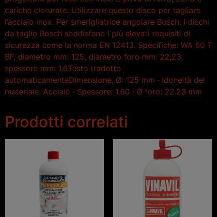
cariche clorurate. Utilizzare questo disco per tagliare
l’acciaio inox. Per smerigliatrice angolare Bosch. I dischi
da taglio Bosch soddisfano i più elevati requisiti di
sicurezza come la norma EN 12413. Specifiche: WA 60 T
BF, diametro mm: 125, diametro foro mm: 22,23,
spessore mm: 1,6Testo tradotto
automaticamenteDimensione, Ø: 125 mm · Idoneità del
materiale: Acciaio · Spessore: 1.60 · Ø foro: 22.23 mm
Prodotti correlati