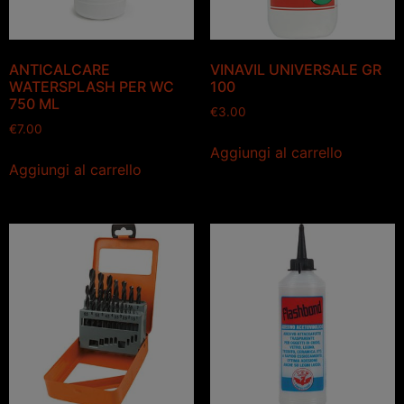
ANTICALCARE
VINAVIL UNIVERSALE GR
WATERSPLASH PER WC
100
750 ML
€
3.00
€
7.00
Aggiungi al carrello
Aggiungi al carrello