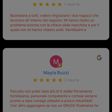
1 mese fa
Buonasera a tutti, volevo ringraziare i due ragazzi che
lavorano all’ interno del negozio. Mi hanno risolto un
problema enorme con la chiave della macchina e per il
quale non mi hanno chiesto soldi. Gentilissimi e
disponibili, ringrazio di aver trovato questo negozio.
Sicuramente tornerò qui per qualsiasi altro problema.
Mayla Buzzi
2 mesi fa
Peccato non poter dare più di 5 stelle! Ferramenta
fornitissima, personale competente e cortese sempre
pronto a dare consigli utilissimi e prezzi imbattibili!
Cos' altro aggiungere se non un GRAZIE finalmente ho
risolto dopo mesi di tentativi fallimentari! Ormai siete il