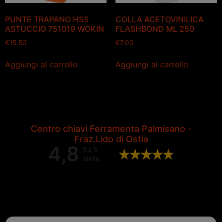
PUNTE TRAPANO HSS
COLLA ACETOVINILICA
ASTUCCIO 751019 WOKIN
FLASHBOND ML 250
€
15.50
€
7.00
Aggiungi al carrello
Aggiungi al carrello
Centro chiavi Ferramenta Palmisano -
Fraz.Lido di Ostia
4,8
Su 5
stelle
Valutazione complessiva di 202
recensioni Google