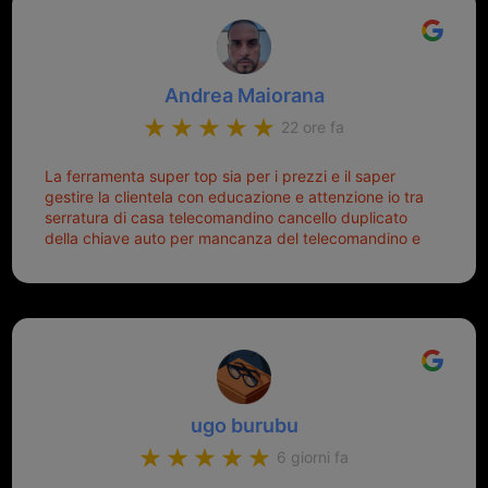
Andrea Maiorana
22 ore fa
La ferramenta super top sia per i prezzi e il saper
gestire la clientela con educazione e attenzione io tra
serratura di casa telecomandino cancello duplicato
della chiave auto per mancanza del telecomandino e
oggi telecomandino con chiave per auto fatto la
meglio ferramenta de ostia e poi il prorietario il signor
Michele gentilissimo e simpaticissimo
ugo burubu
6 giorni fa