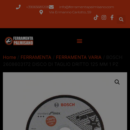
+39065681208
info@ferramentapalmisano.com
Via Ermanno Carlotto, 59
Home
/
FERRAMENTA
/
FERRAMENTA VARIA
/ BOSCH
2608603172 DISCO DI TAGLIO DRITTO 125 MM 1 PZ