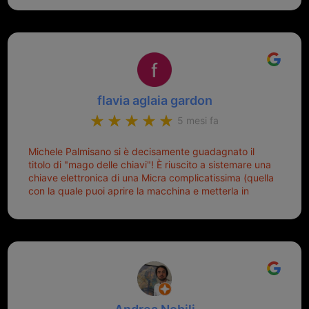
mio riferimento. Ah dimenticavo...da loro sono riuscita
a duplicare chiavi proticamente introvabili al trove!
Top top top!!!
flavia aglaia gardon
5 mesi fa
Michele Palmisano si è decisamente guadagnato il
titolo di "mago delle chiavi"! È riuscito a sistemare una
chiave elettronica di una Micra complicatissima (quella
con la quale puoi aprire la macchina e metterla in
moto senza doverla tirar fuori dalla borsa!) che era
pronta per la pattumiera... Avevo passato mesi con le
due chiavi superstiti in condizioni pietose, si era perso
il coperchietto, la chiave era fissata con un filo di
metallo, per aprire lo sportello bisognava stare attenti
che non ti staccasse la chiave dal blocchetto e
talvolta non faceva bene il contatto nel quadro e
bisognava armeggiare un po', praticamente entrare e
mettere in moto era un terno al Lotto; ormai pensavo