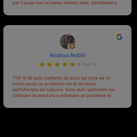
per il quale non mi hanno chiesto soldi. Gentilissimi e
disponibili, ringrazio di aver trovato questo negozio.
Sicuramente tornerò qui per qualsiasi altro problema.
Andrea Nobili
4 mesi fa
TOP !!! Mi sono trasferito da poco ad Ostia ed ho
subito avuto un problema con la serratura
dell'inferriata del balcone. Sono stati rapidissimi nel
cambiare la serratura e sistemare un problema di
montaggio dell'inferriata. Il tutto ad un prezzo più
che onesto evitando spese ben più esose.
Competenti, gentilissimi ed ottime persone. Diventerà
sicuramente un punto di riferimento per situazioni di
questo tipo