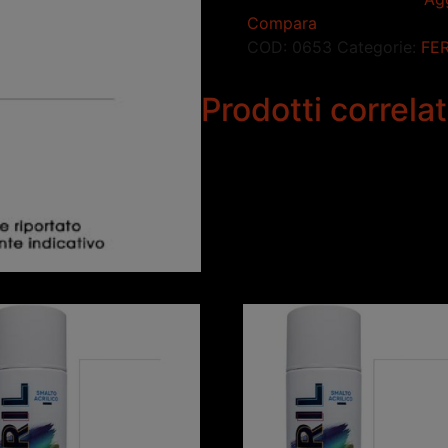
Compara
COD:
0653
Categorie:
FE
Prodotti correlat