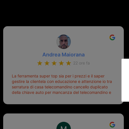
Andrea Maiorana
22 ore fa
La ferramenta super top sia per i prezzi e il saper
gestire la clientela con educazione e attenzione io tra
serratura di casa telecomandino cancello duplicato
della chiave auto per mancanza del telecomandino e
oggi telecomandino con chiave per auto fatto la
meglio ferramenta de ostia e poi il prorietario il signor
Michele gentilissimo e simpaticissimo