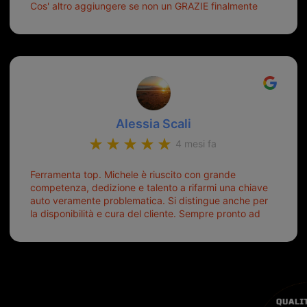
Cos' altro aggiungere se non un GRAZIE finalmente
ho risolto dopo mesi di tentativi fallimentari! Ormai
siete il mio riferimento. Ah dimenticavo...da loro sono
riuscita a duplicare chiavi proticamente introvabili al
trove! Top top top!!!
Alessia Scali
4 mesi fa
Ferramenta top. Michele è riuscito con grande
competenza, dedizione e talento a rifarmi una chiave
auto veramente problematica. Si distingue anche per
la disponibilità e cura del cliente. Sempre pronto ad
aiutarti.