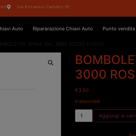
com
Via Ermanno Carlotto, 59
hiavi Auto
Ripararazione Chiavi Auto
Punto vendita
OMBOLETTA SPRAY RAL 3000 ROSSO FUOCO
BOMBOLE
3000 RO
€
3.50
6 disponibili
Aggiungi al carr
Agg