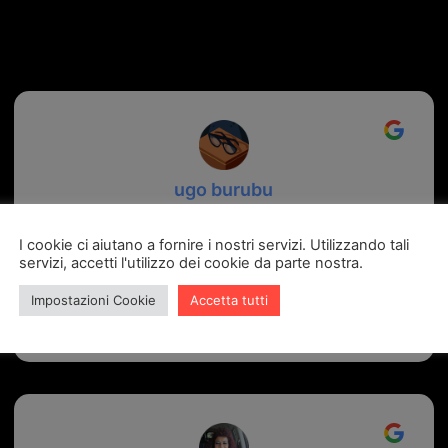
recensioni Google
ugo burubu
6 giorni fa
I cookie ci aiutano a fornire i nostri servizi. Utilizzando tali
servizi, accetti l'utilizzo dei cookie da parte nostra.
Mi sono recato presso la ferramenta Palmisano ed è
stata una esperienza fantastica. Il titolare educato e
Impostazioni Cookie
Accetta tutti
alla mano si è rivelato un vero professionista oltre ad
essere onestissimo sul costo. Preciso e puntuale sulla
consegna.