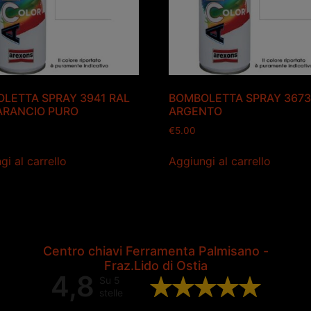
LETTA SPRAY 3941 RAL
BOMBOLETTA SPRAY 367
ARANCIO PURO
ARGENTO
€
5.00
gi al carrello
Aggiungi al carrello
Centro chiavi Ferramenta Palmisano -
Fraz.Lido di Ostia
4,8
Su 5
stelle
Valutazione complessiva di 202