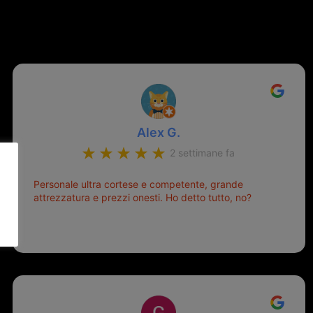
Alex G.
2 settimane fa
Personale ultra cortese e competente, grande
attrezzatura e prezzi onesti. Ho detto tutto, no?