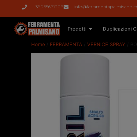
+39065681208
info@ferramentapalmisano.
Prodotti
Duplicazioni C
Home
/
FERRAMENTA
/
VERNICE SPRAY
/ B