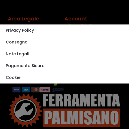
Area Legale
Account
Il mio account
Privacy Policy
Carrello
Shop
Consegna
Track order
Note Legali
VISITA IL NOSTRO
STORE SU EBAY
Pagamento Sicuro
Cookie