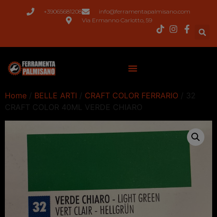
+39065681208
info@ferramentapalmisano.com
Via Ermanno Carlotto, 59
Home
/
BELLE ARTI
/
CRAFT COLOR FERRARIO
/ 32
CRAFT COLOR 40ML VERDE CHIARO