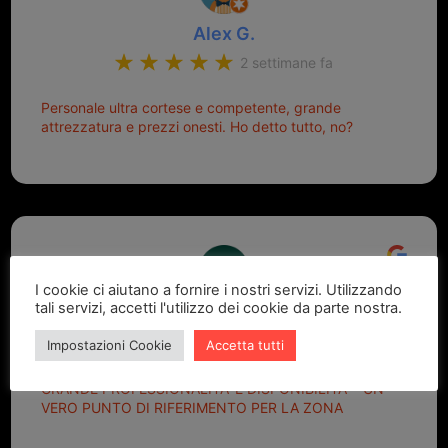
Alex G.
2 settimane fa
Personale ultra cortese e competente, grande
attrezzatura e prezzi onesti. Ho detto tutto, no?
I cookie ci aiutano a fornire i nostri servizi. Utilizzando
tali servizi, accetti l'utilizzo dei cookie da parte nostra.
Marcello Dastoli
2 settimane fa
Impostazioni Cookie
Accetta tutti
GRANDE PROFESSIONALITA' E DISPONIBILITA' - UN
VERO PUNTO DI RIFERIMENTO PER LA ZONA