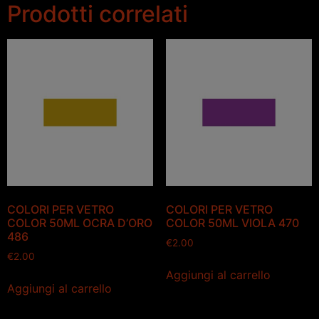
Prodotti correlati
COLORI PER VETRO
COLORI PER VETRO
COLOR 50ML OCRA D’ORO
COLOR 50ML VIOLA 470
486
€
2.00
€
2.00
Aggiungi al carrello
Aggiungi al carrello