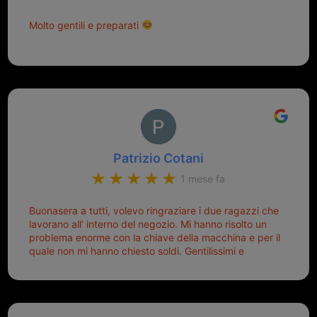
Molto gentili e preparati
Patrizio Cotani
1 mese fa
Buonasera a tutti, volevo ringraziare i due ragazzi che
lavorano all’ interno del negozio. Mi hanno risolto un
problema enorme con la chiave della macchina e per il
quale non mi hanno chiesto soldi. Gentilissimi e
disponibili, ringrazio di aver trovato questo negozio.
Sicuramente tornerò qui per qualsiasi altro problema.