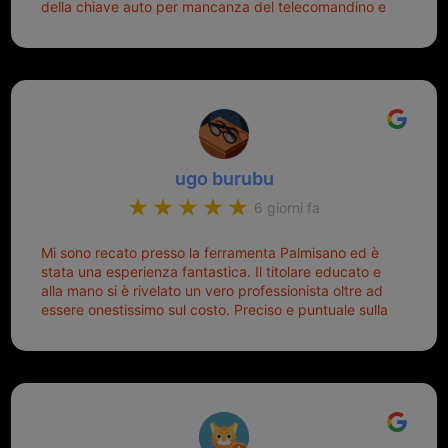
della chiave auto per mancanza del telecomandino e
oggi telecomandino con chiave per auto fatto la
meglio ferramenta de ostia e poi il prorietario il signor
Michele gentilissimo e simpaticissimo
ugo burubu
6 giorni fa
Mi sono recato presso la ferramenta Palmisano ed è
stata una esperienza fantastica. Il titolare educato e
alla mano si è rivelato un vero professionista oltre ad
essere onestissimo sul costo. Preciso e puntuale sulla
consegna.