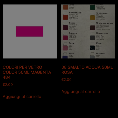
COLORI PER VETRO
08 SMALTO ACQUA 50ML
COLOR 50ML MAGENTA
ROSA
484
€
2.00
€
2.00
Aggiungi al carrello
Aggiungi al carrello