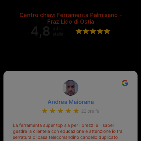
Centro chiavi Ferramenta Palmisano -
Fraz.Lido di Ostia
4,8
Su 5
stelle
Valutazione complessiva di 202
recensioni Google
Andrea Maiorana
22 ore fa
La ferramenta super top sia per i prezzi e il saper
gestire la clientela con educazione e attenzione io tra
serratura di casa telecomandino cancello duplicato