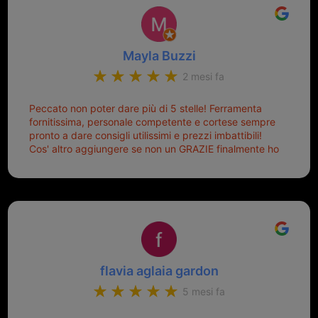
Mayla Buzzi
2 mesi fa
Peccato non poter dare più di 5 stelle! Ferramenta
fornitissima, personale competente e cortese sempre
pronto a dare consigli utilissimi e prezzi imbattibili!
Cos' altro aggiungere se non un GRAZIE finalmente ho
risolto dopo mesi di tentativi fallimentari! Ormai siete il
mio riferimento. Ah dimenticavo...da loro sono riuscita
a duplicare chiavi proticamente introvabili al trove!
Top top top!!!
flavia aglaia gardon
5 mesi fa