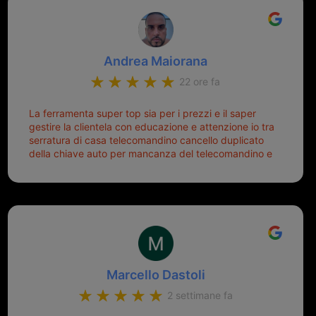
Andrea Maiorana
22 ore fa
La ferramenta super top sia per i prezzi e il saper
gestire la clientela con educazione e attenzione io tra
serratura di casa telecomandino cancello duplicato
della chiave auto per mancanza del telecomandino e
oggi telecomandino con chiave per auto fatto la
meglio ferramenta de ostia e poi il prorietario il signor
Michele gentilissimo e simpaticissimo
Marcello Dastoli
2 settimane fa