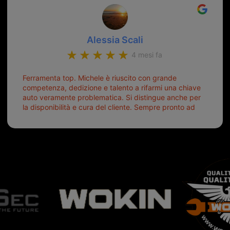
Alessia Scali
4 mesi fa
Ferramenta top. Michele è riuscito con grande
competenza, dedizione e talento a rifarmi una chiave
auto veramente problematica. Si distingue anche per
la disponibilità e cura del cliente. Sempre pronto ad
aiutarti.