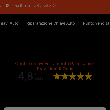
com
Via Ermanno Carlotto, 59
hiavi Auto
Ripararazione Chiavi Auto
Punto vendita
Centro chiavi Ferramenta Palmisano -
Fraz.Lido di Ostia
4,8
Su 5
stelle
Valutazione complessiva di 202
recensioni Google