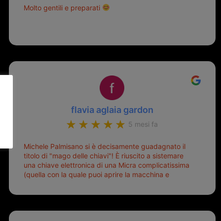
Molto gentili e preparati
flavia aglaia gardon
5 mesi fa
Michele Palmisano si è decisamente guadagnato il
titolo di "mago delle chiavi"! È riuscito a sistemare
una chiave elettronica di una Micra complicatissima
(quella con la quale puoi aprire la macchina e
metterla in moto senza doverla tirar fuori dalla
borsa!) che era pronta per la pattumiera... Avevo
passato mesi con le due chiavi superstiti in condizioni
pietose, si era perso il coperchietto, la chiave era