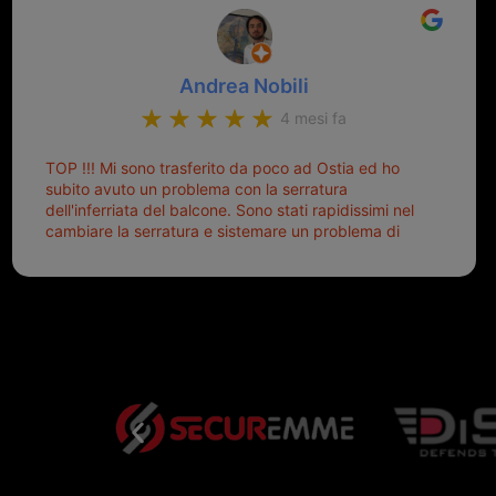
Andrea Nobili
4 mesi fa
TOP !!! Mi sono trasferito da poco ad Ostia ed ho
subito avuto un problema con la serratura
dell'inferriata del balcone. Sono stati rapidissimi nel
cambiare la serratura e sistemare un problema di
montaggio dell'inferriata. Il tutto ad un prezzo più
che onesto evitando spese ben più esose.
Competenti, gentilissimi ed ottime persone. Diventerà
sicuramente un punto di riferimento per situazioni di
questo tipo