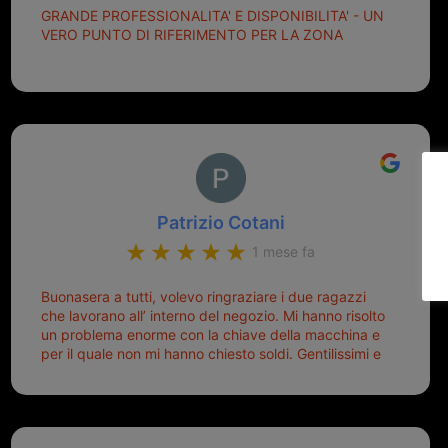
GRANDE PROFESSIONALITA' E DISPONIBILITA' - UN
VERO PUNTO DI RIFERIMENTO PER LA ZONA
Patrizio Cotani
1 mese fa
Buonasera a tutti, volevo ringraziare i due ragazzi
che lavorano all’ interno del negozio. Mi hanno risolto
un problema enorme con la chiave della macchina e
per il quale non mi hanno chiesto soldi. Gentilissimi e
disponibili, ringrazio di aver trovato questo negozio.
Sicuramente tornerò qui per qualsiasi altro problema.