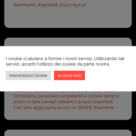
Gentilissimi ,disponibili, bravi ragazzi
I cookie ci aiutano a fornire i nostri servizi. Utilizzando tali
servizi, accetti l'utilizzo dei cookie da parte nostra.
Mayla Buzzi
Impostazioni Cookie
Accetta tutti
2 mesi fa
Peccato non poter dare più di 5 stelle! Ferramenta
fornitissima, personale competente e cortese sempre
pronto a dare consigli utilissimi e prezzi imbattibili!
Cos' altro aggiungere se non un GRAZIE finalmente
ho risolto dopo mesi di tentativi fallimentari! Ormai
siete il mio riferimento. Ah dimenticavo...da loro sono
riuscita a duplicare chiavi proticamente introvabili al
trove! Top top top!!!