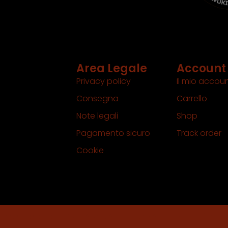
Area Legale
Account
Privacy policy
Il mio accou
Consegna
Carrello
Note legali
Shop
Pagamento sicuro
Track order
Cookie
 Rights Reserved | PALMISANO SOLUTIONS S.R.L. | PIVA IT18464