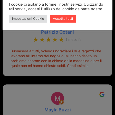
I cookie ci aiutano a fornire i nostri servizi. Utilizzando
tali servizi, accetti l'utilizzo dei cookie da parte nostra.
Impostazioni Cookie
Accetta tutti
Patrizio Cotani
1 mese fa
Buonasera a tutti, volevo ringraziare i due ragazzi che
lavorano all’ interno del negozio. Mi hanno risolto un
problema enorme con la chiave della macchina e per il
quale non mi hanno chiesto soldi. Gentilissimi e
disponibili, ringrazio di aver trovato questo negozio.
Sicuramente tornerò qui per qualsiasi altro problema.
Mayla Buzzi