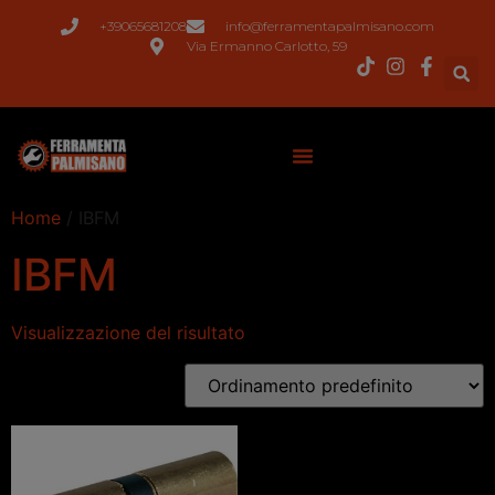
+39065681208
info@ferramentapalmisano.com
Via Ermanno Carlotto, 59
Home
/ IBFM
IBFM
Visualizzazione del risultato