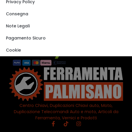
Privacy Policy
Carrello
Shop
Consegna
Track order
Note Legali
VISITA IL NOSTRO
STORE SU EBAY
Pagamento Sicuro
Cookie
Centro Chiavi, Duplicazioni Chiavi auto, Moto,
Duplicazione Telecomandi Auto e moto, Articoli da
Ferramenta, Vernici e Prodotti