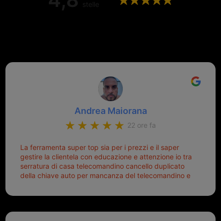
stelle
Valutazione complessiva di 202
recensioni Google
Andrea Maiorana
22 ore fa
La ferramenta super top sia per i prezzi e il saper
gestire la clientela con educazione e attenzione io tra
serratura di casa telecomandino cancello duplicato
della chiave auto per mancanza del telecomandino e
oggi telecomandino con chiave per auto fatto la
meglio ferramenta de ostia e poi il prorietario il signor
Michele gentilissimo e simpaticissimo