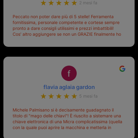
2 mesi fa
Peccato non poter dare più di 5 stelle! Ferramenta
fornitissima, personale competente e cortese sempre
pronto a dare consigli utilissimi e prezzi imbattibili!
Cos' altro aggiungere se non un GRAZIE finalmente ho
risolto dopo mesi di tentativi fallimentari! Ormai siete il
mio riferimento. Ah dimenticavo...da loro sono riuscita
a duplicare chiavi proticamente introvabili al trove!
Top top top!!!
flavia aglaia gardon
5 mesi fa
Michele Palmisano si è decisamente guadagnato il
titolo di "mago delle chiavi"! È riuscito a sistemare una
chiave elettronica di una Micra complicatissima (quella
con la quale puoi aprire la macchina e metterla in
moto senza doverla tirar fuori dalla borsa!) che era