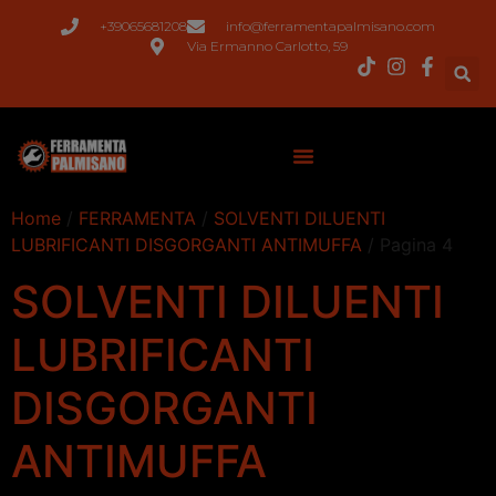
+39065681208
info@ferramentapalmisano.com
Via Ermanno Carlotto, 59
Home
/
FERRAMENTA
/
SOLVENTI DILUENTI
LUBRIFICANTI DISGORGANTI ANTIMUFFA
/ Pagina 4
SOLVENTI DILUENTI
LUBRIFICANTI
DISGORGANTI
ANTIMUFFA