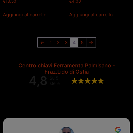
€
13.50
€
4.00
Aggiungi al carrello
Aggiungi al carrello
←
1
2
3
4
5
→
Centro chiavi Ferramenta Palmisano -
Fraz.Lido di Ostia
4,8
Su 5
stelle
Valutazione complessiva di 202
recensioni Google