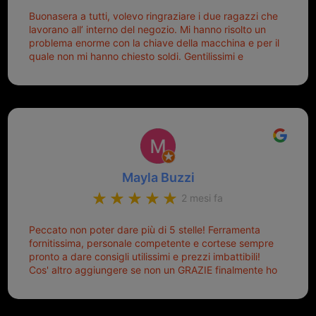
Buonasera a tutti, volevo ringraziare i due ragazzi che
lavorano all’ interno del negozio. Mi hanno risolto un
problema enorme con la chiave della macchina e per il
quale non mi hanno chiesto soldi. Gentilissimi e
disponibili, ringrazio di aver trovato questo negozio.
Sicuramente tornerò qui per qualsiasi altro problema.
Mayla Buzzi
2 mesi fa
Peccato non poter dare più di 5 stelle! Ferramenta
fornitissima, personale competente e cortese sempre
pronto a dare consigli utilissimi e prezzi imbattibili!
Cos' altro aggiungere se non un GRAZIE finalmente ho
risolto dopo mesi di tentativi fallimentari! Ormai siete il
mio riferimento. Ah dimenticavo...da loro sono riuscita
a duplicare chiavi proticamente introvabili al trove!