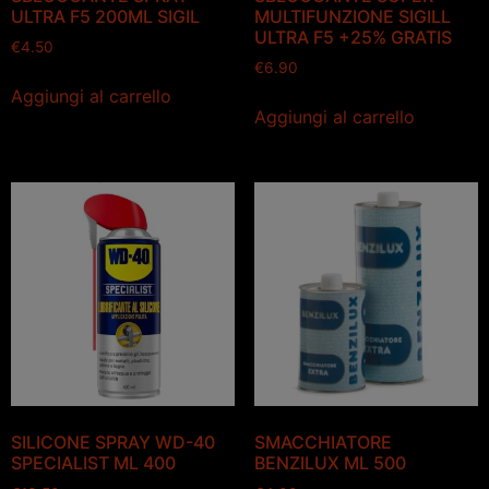
ULTRA F5 200ML SIGIL
MULTIFUNZIONE SIGILL
ULTRA F5 +25% GRATIS
€
4.50
€
6.90
Aggiungi al carrello
Aggiungi al carrello
SILICONE SPRAY WD-40
SMACCHIATORE
SPECIALIST ML 400
BENZILUX ML 500