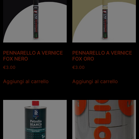
PENNARELLO A VERNICE
PENNARELLO A VERNICE
FOX NERO
FOX ORO
€
3.00
€
3.00
Aggiungi al carrello
Aggiungi al carrello