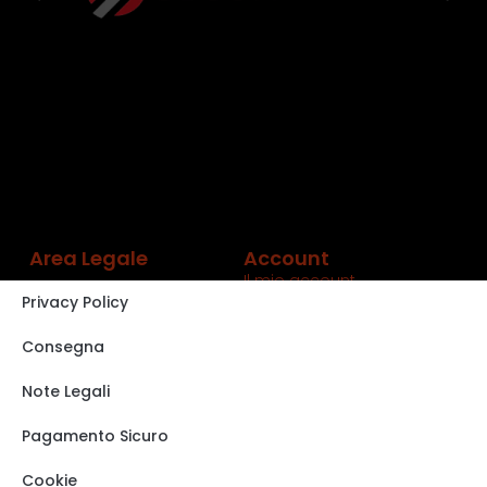
Area Legale
Account
Il mio account
Privacy Policy
Carrello
Shop
Consegna
Track order
Note Legali
VISITA IL NOSTRO
STORE SU EBAY
Pagamento Sicuro
Cookie