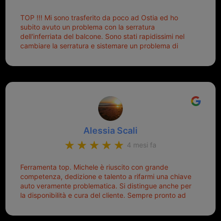
Palmisano è specializzata in duplicazione di chiavi di
TOP !!! Mi sono trasferito da poco ad Ostia ed ho
tutti i tipi. Adesso che ho la mia fiammante chiave
subito avuto un problema con la serratura
nuova (solo la chiave, perché la macchina è rimasta
dell'inferriata del balcone. Sono stati rapidissimi nel
quella di prima), ogni volta che salgo in macchina, il
cambiare la serratura e sistemare un problema di
mio pensiero va subito a Michele perché non dover
montaggio dell'inferriata. Il tutto ad un prezzo più che
cercare la chiave nella borsa è qualcosa che già mi
onesto evitando spese ben più esose. Competenti,
mette di buon umore, e ti fa cominciare bene la
gentilissimi ed ottime persone. Diventerà sicuramente
giornata. Quindi lo ringrazio veramente e soprattutto
un punto di riferimento per situazioni di questo tipo
lo consiglio a chiunque debba duplicare una chiave
complicata! +++
Alessia Scali
4 mesi fa
Ferramenta top. Michele è riuscito con grande
competenza, dedizione e talento a rifarmi una chiave
auto veramente problematica. Si distingue anche per
la disponibilità e cura del cliente. Sempre pronto ad
aiutarti.