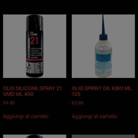
OLIO SILICONE SPRAY 21
OLIO SPRINT OIL KIBO ML
VMD ML 400
125
€
4.80
€
2.80
Aggiungi al carrello
Aggiungi al carrello