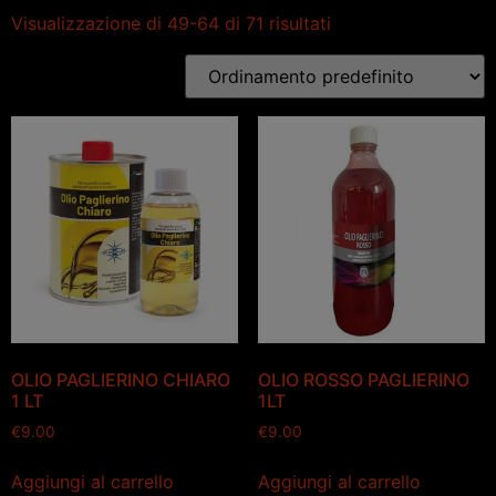
Visualizzazione di 49-64 di 71 risultati
OLIO PAGLIERINO CHIARO
OLIO ROSSO PAGLIERINO
1 LT
1LT
€
9.00
€
9.00
Aggiungi al carrello
Aggiungi al carrello