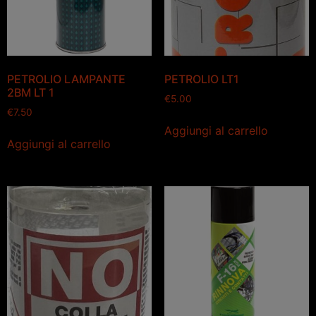
PETROLIO LAMPANTE
PETROLIO LT1
2BM LT 1
€
5.00
€
7.50
Aggiungi al carrello
Aggiungi al carrello