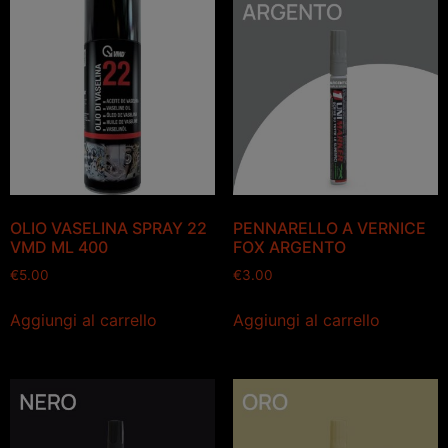
OLIO VASELINA SPRAY 22
PENNARELLO A VERNICE
VMD ML 400
FOX ARGENTO
€
5.00
€
3.00
Aggiungi al carrello
Aggiungi al carrello