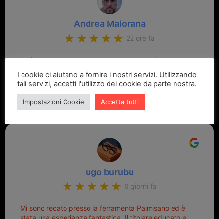
Andrea Maiorana
22 ore fa
La ferramenta super top sia per i prezzi e il saper
gestire la clientela con educazione e attenzione io tra
I cookie ci aiutano a fornire i nostri servizi. Utilizzando
serratura di casa telecomandino cancello duplicato
tali servizi, accetti l'utilizzo dei cookie da parte nostra.
della chiave auto per mancanza del telecomandino e
oggi telecomandino con chiave per auto fatto la
Impostazioni Cookie
Accetta tutti
meglio ferramenta de ostia e poi il prorietario il signor
Michele gentilissimo e simpaticissimo
ugo burubu
6 giorni fa
Mi sono recato presso la ferramenta Palmisano ed è
stata una esperienza fantastica. Il titolare educato e