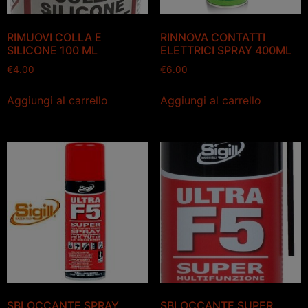
RIMUOVI COLLA E
RINNOVA CONTATTI
SILICONE 100 ML
ELETTRICI SPRAY 400ML
€
4.00
€
6.00
Aggiungi al carrello
Aggiungi al carrello
SBLOCCANTE SPRAY
SBLOCCANTE SUPER