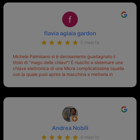
Top top top!!!
flavia aglaia gardon
5 mesi fa
Michele Palmisano si è decisamente guadagnato il
titolo di "mago delle chiavi"! È riuscito a sistemare una
chiave elettronica di una Micra complicatissima (quella
con la quale puoi aprire la macchina e metterla in
moto senza doverla tirar fuori dalla borsa!) che era
pronta per la pattumiera... Avevo passato mesi con le
due chiavi superstiti in condizioni pietose, si era perso
il coperchietto, la chiave era fissata con un filo di
metallo, per aprire lo sportello bisognava stare attenti
che non ti staccasse la chiave dal blocchetto e
talvolta non faceva bene il contatto nel quadro e
bisognava armeggiare un po', praticamente entrare e
Andrea Nobili
mettere in moto era un terno al Lotto; ormai pensavo
di dover prendere un mutuo per ricomprarle alla
4 mesi fa
Nissan... e invece ho scoperto che la Ferramenta