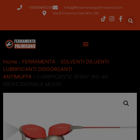
+39065681208
info@ferramentapalmisano.com
Via Ermanno Carlotto, 59
Home
/
FERRAMENTA
/
SOLVENTI DILUENTI
LUBRIFICANTI DISGORGANTI
ANTIMUFFA
/ LUBRIFICANTE SPRAY WD-40
PROFESSIONALE ML500