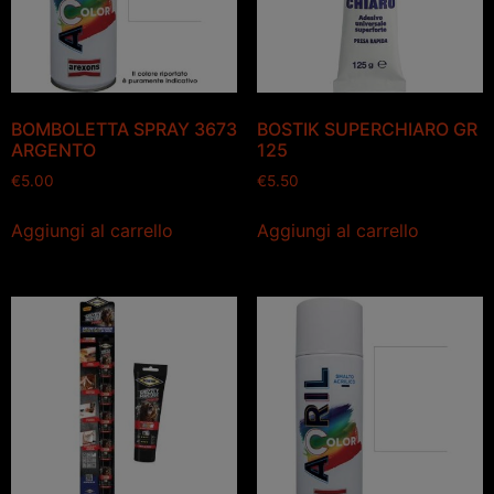
BOMBOLETTA SPRAY 3673
BOSTIK SUPERCHIARO GR
ARGENTO
125
€
5.00
€
5.50
Aggiungi al carrello
Aggiungi al carrello