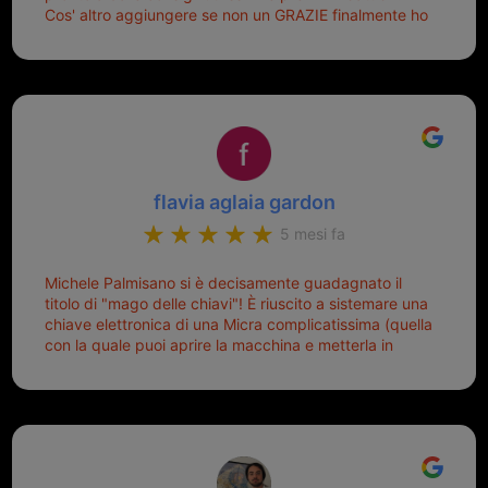
Cos' altro aggiungere se non un GRAZIE finalmente ho
risolto dopo mesi di tentativi fallimentari! Ormai siete il
mio riferimento. Ah dimenticavo...da loro sono riuscita
a duplicare chiavi proticamente introvabili al trove!
Top top top!!!
flavia aglaia gardon
5 mesi fa
Michele Palmisano si è decisamente guadagnato il
titolo di "mago delle chiavi"! È riuscito a sistemare una
chiave elettronica di una Micra complicatissima (quella
con la quale puoi aprire la macchina e metterla in
moto senza doverla tirar fuori dalla borsa!) che era
pronta per la pattumiera... Avevo passato mesi con le
due chiavi superstiti in condizioni pietose, si era perso
il coperchietto, la chiave era fissata con un filo di
metallo, per aprire lo sportello bisognava stare attenti
che non ti staccasse la chiave dal blocchetto e