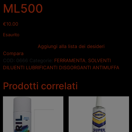
ML500
€
10.00
Esaurito
Aggiungi alla lista dei desideri
Compara
COD:
0666
Categorie:
FERRAMENTA
,
SOLVENTI
DILUENTI LUBRIFICANTI DISGORGANTI ANTIMUFFA
Prodotti correlati