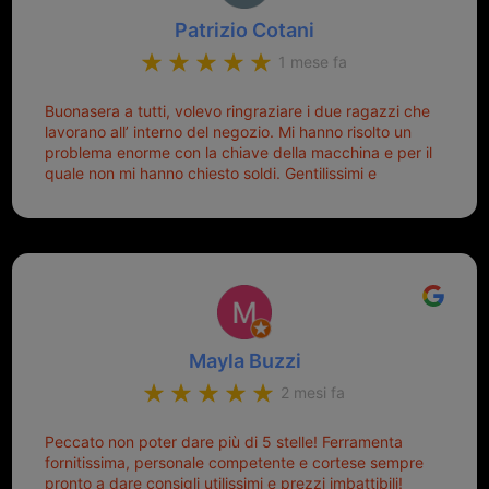
Patrizio Cotani
1 mese fa
Buonasera a tutti, volevo ringraziare i due ragazzi che
lavorano all’ interno del negozio. Mi hanno risolto un
problema enorme con la chiave della macchina e per il
quale non mi hanno chiesto soldi. Gentilissimi e
disponibili, ringrazio di aver trovato questo negozio.
Sicuramente tornerò qui per qualsiasi altro problema.
Mayla Buzzi
2 mesi fa
Peccato non poter dare più di 5 stelle! Ferramenta
fornitissima, personale competente e cortese sempre
pronto a dare consigli utilissimi e prezzi imbattibili!