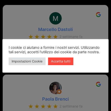
Marcello Dastoli
2 settimane fa
I cookie ci aiutano a fornire i nostri servizi. Utilizzando
GRANDE PROFESSIONALITA' E DISPONIBILITA' - UN
tali servizi, accetti l'utilizzo dei cookie da parte nostra.
VERO PUNTO DI RIFERIMENTO PER LA ZONA
Impostazioni Cookie
Accetta tutti
Paola Brenci
2 settimane fa