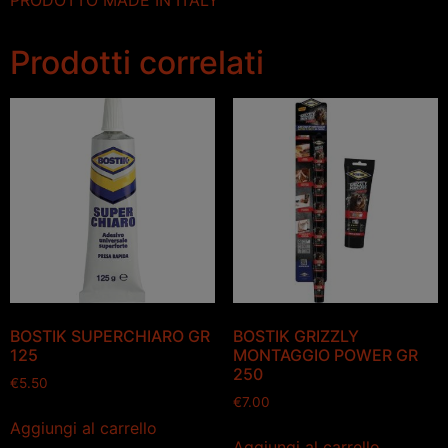
Prodotti correlati
BOSTIK SUPERCHIARO GR
BOSTIK GRIZZLY
125
MONTAGGIO POWER GR
250
€
5.50
€
7.00
Aggiungi al carrello
Aggiungi al carrello