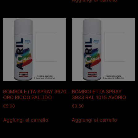
BOMBOLETTA SPRAY 3670
BOMBOLETTA SPRAY
ORO RICCO PALLIDO
3933 RAL 1015 AVORIO
€
5.00
€
3.50
Aggiungi al carrello
Aggiungi al carrello