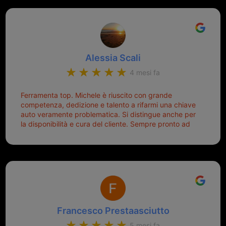
giornata. Quindi lo ringrazio veramente e soprattutto
un punto di riferimento per situazioni di questo tipo
lo consiglio a chiunque debba duplicare una chiave
complicata! +++
Alessia Scali
4 mesi fa
Ferramenta top. Michele è riuscito con grande
competenza, dedizione e talento a rifarmi una chiave
auto veramente problematica. Si distingue anche per
la disponibilità e cura del cliente. Sempre pronto ad
aiutarti.
Francesco Prestaasciutto
5 mesi fa