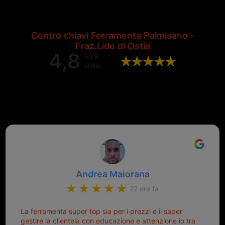
Centro chiavi Ferramenta Palmisano -
Fraz.Lido di Ostia
4,8
Su 5
stelle
Valutazione complessiva di 202
recensioni Google
Andrea Maiorana
22 ore fa
La ferramenta super top sia per i prezzi e il saper
gestire la clientela con educazione e attenzione io tra