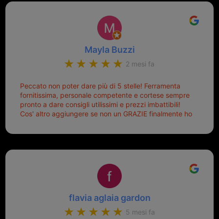
Mayla Buzzi
2 mesi fa
Peccato non poter dare più di 5 stelle! Ferramenta
fornitissima, personale competente e cortese sempre
pronto a dare consigli utilissimi e prezzi imbattibili!
Cos' altro aggiungere se non un GRAZIE finalmente ho
risolto dopo mesi di tentativi fallimentari! Ormai siete il
mio riferimento. Ah dimenticavo...da loro sono riuscita
a duplicare chiavi proticamente introvabili al trove!
Top top top!!!
flavia aglaia gardon
5 mesi fa