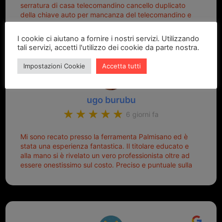
serratura di casa telecomandino cancello duplicato
della chiave auto per mancanza del telecomandino e
oggi telecomandino con chiave per auto fatto la
meglio ferramenta de ostia e poi il prorietario il signor
I cookie ci aiutano a fornire i nostri servizi. Utilizzando
Michele gentilissimo e simpaticissimo
tali servizi, accetti l'utilizzo dei cookie da parte nostra.
Impostazioni Cookie
Accetta tutti
ugo burubu
6 giorni fa
Mi sono recato presso la ferramenta Palmisano ed è
stata una esperienza fantastica. Il titolare educato e
alla mano si è rivelato un vero professionista oltre ad
essere onestissimo sul costo. Preciso e puntuale sulla
consegna.