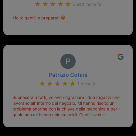
3 settimane fa
Molto gentili e preparati
Patrizio Cotani
1 mese fa
Buonasera a tutti, volevo ringraziare i due ragazzi che
lavorano all’ interno del negozio. Mi hanno risolto un
problema enorme con la chiave della macchina e per il
quale non mi hanno chiesto soldi. Gentilissimi e
disponibili, ringrazio di aver trovato questo negozio.
Sicuramente tornerò qui per qualsiasi altro problema.