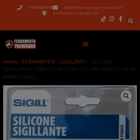
+39065681208
info@ferramentapalmisano.com
Via Ermanno Carlotto, 59
Home
/
FERRAMENTA
/
COLLANTI
/ SILICONE
SIGILLANTE TUBETTO BLISTER COLORE BIANCO 50 ML
MARCA SIGILL