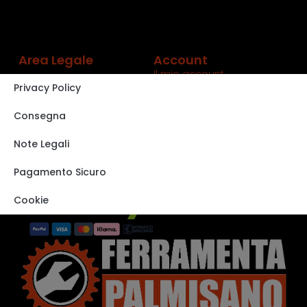
Area Legale
Account
Il mio account
Privacy Policy
Carrello
Shop
Consegna
Track order
Note Legali
VISITA IL NOSTRO
STORE SU EBAY
Pagamento Sicuro
Cookie